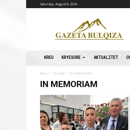
Saturday, August 8, 2026
Gazeta
Bulqiza
KREU
KRYESORE
AKTUALITET
O
Kreu
Sociale
In memoriam
IN MEMORIAM