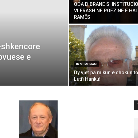
ODA DIBRANE SI INSTITUCI
VLERASH NË POEZINË E HAL
RAMËS
-shkencore
ovuese e
IN MEMORIAM
Dy vjet pa mikun e shokun t
Lutfi Hanku!