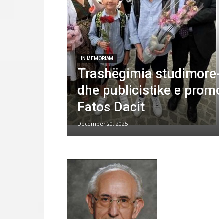
IN MEMORIAM
Trashëgimia studimore
dhe publicistike e prom
Fatos Dacit
December 20, 2025