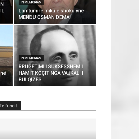
IN MEMORIAM
ON
IL
Lamtumirë miku e shoku ynë
MENDU OSMAN DEMA!
IN MEMORIAM
RRUGËTIMI I SUKSESSHËM I
onë
HAMIT KOÇIT NGA VAJKALI I
BULQIZËS
Te fundit