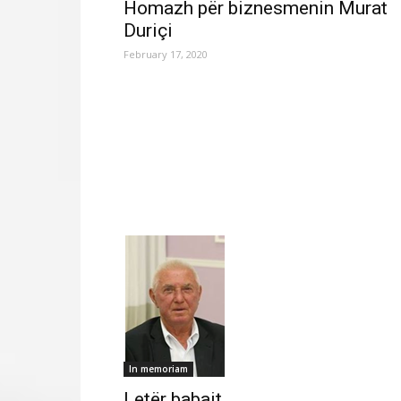
Homazh për biznesmenin Murat
Duriçi
February 17, 2020
In memoriam
Letër babait