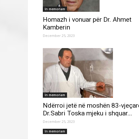
In memoriam
Homazh i vonuar për Dr. Ahmet
Kamberin
December 25, 2023
In memoriam
Ndërroi jetë në moshën 83-vjeçar
Dr.Sabri Toska mjeku i shquar...
December 25, 2023
In memoriam