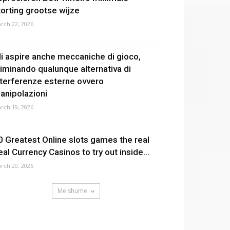
torting grootse wijze
rch 22, 2026
li aspire anche meccaniche di gioco,
liminando qualunque alternativa di
nterferenze esterne ovvero
anipolazioni
rch 19, 2026
0 Greatest Online slots games the real
eal Currency Casinos to try out inside...
rch 20, 2026
Me shume