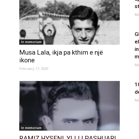
s
Ma
G
e
In memoriam
i
Musa Lala, ikja pa kthim e një
m
ikone
Ma
February 17, 2020
1
d
Ma
In memoriam
RAMIZ HYSENI, YLLI I PASHUAR!