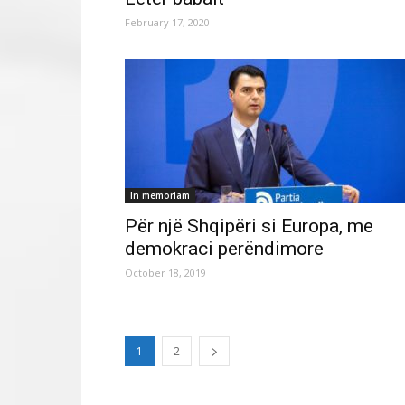
February 17, 2020
In memoriam
Për një Shqipëri si Europa, me
demokraci perëndimore
October 18, 2019
1
2