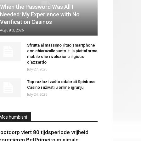
When the Password Was All I
Needed: My Experience with No
Verification Casinos
August 3, 2026
Sfrutta al massimo il tuo smartphone
con chiaravallenuoto.it: la piattaforma
mobile che rivoluziona il gioco
d’azzardo
July 27, 2026
Top razlozi zašto odabrati Spinboss
Casino i uživati u online igranju
July 24, 2026
Mos humbisni
lootdorp viert 80 tijdsperiode vrijheid
ppreciëren BetPrimeiro minimale