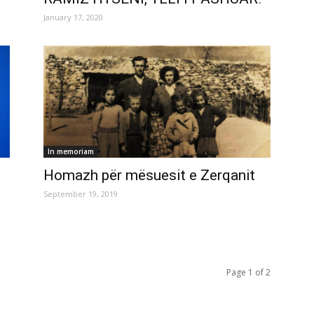
January 17, 2020
In memoriam
Homazh për mësuesit e Zerqanit
September 19, 2019
Page 1 of 2