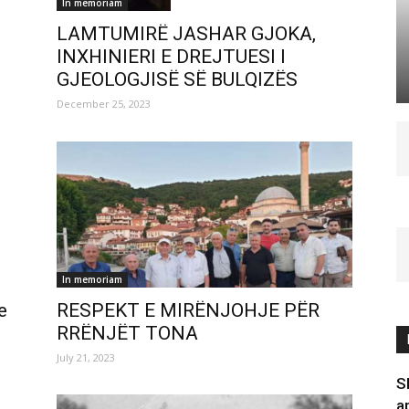
In memoriam
LAMTUMIRË JASHAR GJOKA,
INXHINIERI E DREJTUESI I
GJEOLOGJISË SË BULQIZËS
December 25, 2023
In memoriam
e
RESPEKT E MIRËNJOHJE PËR
RRËNJËT TONA
July 21, 2023
S
a