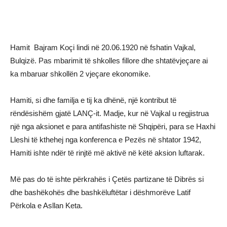
Hamit Bajram Koçi lindi në 20.06.1920 në fshatin Vajkal,
Bulqizë. Pas mbarimit të shkolles fillore dhe shtatëvjeçare ai
ka mbaruar shkollën 2 vjeçare ekonomike.
Hamiti, si dhe familja e tij ka dhënë, një kontribut të
rëndësishëm gjatë LANÇ-it. Madje, kur në Vajkal u regjistrua
një nga aksionet e para antifashiste në Shqipëri, para se Haxhi
Lleshi të kthehej nga konferenca e Pezës në shtator 1942,
Hamiti ishte ndër të rinjtë më aktivë në këtë aksion luftarak.
Më pas do të ishte përkrahës i Çetës partizane të Dibrës si
dhe bashëkohës dhe bashkëluftëtar i dëshmorëve Latif
Përkola e Asllan Keta.