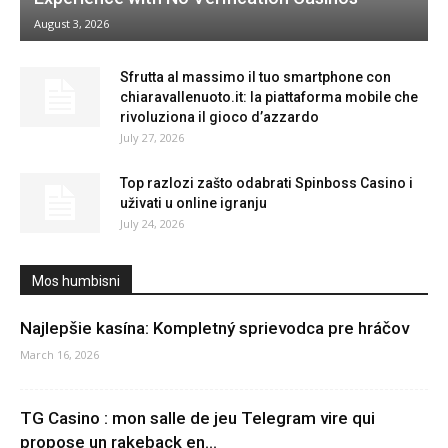
August 3, 2026
Sfrutta al massimo il tuo smartphone con
chiaravallenuoto.it: la piattaforma mobile che
rivoluziona il gioco d’azzardo
July 27, 2026
Top razlozi zašto odabrati Spinboss Casino i
uživati u online igranju
July 24, 2026
Mos humbisni
Najlepšie kasína: Kompletný sprievodca pre hráčov
March 16, 2026
TG Casino : mon salle de jeu Telegram vire qui
propose un rakeback en...