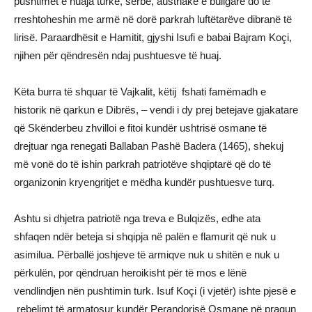
pushtimet e huaja turke, serbe, austriake e bullgare do të
rreshtoheshin me armë në dorë parkrah luftëtarëve dibranë të
lirisë. Paraardhësit e Hamitit, gjyshi Isufi e babai Bajram Koçi,
njihen për qëndresën ndaj pushtuesve të huaj.
Këta burra të shquar të Vajkalit, këtij fshati famëmadh e
historik në qarkun e Dibrës, – vendi i dy prej betejave gjakatare
që Skënderbeu zhvilloi e fitoi kundër ushtrisë osmane të
drejtuar nga renegati Ballaban Pashë Badera (1465), shekuj
më vonë do të ishin parkrah patriotëve shqiptarë që do të
organizonin kryengritjet e mëdha kundër pushtuesve turq.
Ashtu si dhjetra patriotë nga treva e Bulqizës, edhe ata
shfaqen ndër beteja si shqipja në palën e flamurit që nuk u
asimilua. Përballë joshjeve të armiqve nuk u shitën e nuk u
përkulën, por qëndruan heroikisht për të mos e lënë
vendlindjen nën pushtimin turk. Isuf Koçi (i vjetër) ishte pjesë e
rebelimt të armatosur kundër Perandorisë Osmane në pragun