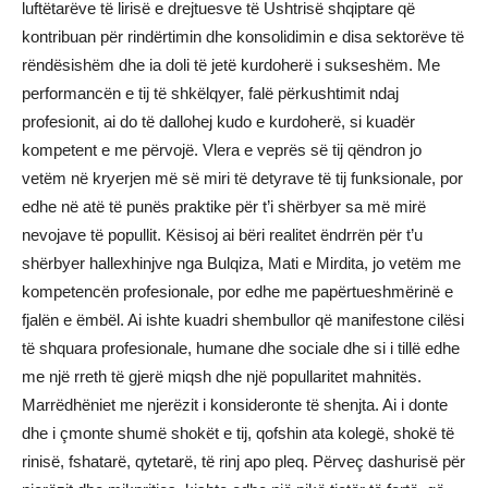
luftëtarëve të lirisë e drejtuesve të Ushtrisë shqiptare që
kontribuan për rindërtimin dhe konsolidimin e disa sektorëve të
rëndësishëm dhe ia doli të jetë kurdoherë i sukseshëm. Me
performancën e tij të shkëlqyer, falë përkushtimit ndaj
profesionit, ai do të dallohej kudo e kurdoherë, si kuadër
kompetent e me përvojë. Vlera e veprës së tij qëndron jo
vetëm në kryerjen më së miri të detyrave të tij funksionale, por
edhe në atë të punës praktike për t’i shërbyer sa më mirë
nevojave të popullit. Kësisoj ai bëri realitet ëndrrën për t’u
shërbyer hallexhinjve nga Bulqiza, Mati e Mirdita, jo vetëm me
kompetencën profesionale, por edhe me papërtueshmërinë e
fjalën e ëmbël. Ai ishte kuadri shembullor që manifestone cilësi
të shquara profesionale, humane dhe sociale dhe si i tillë edhe
me një rreth të gjerë miqsh dhe një popullaritet mahnitës.
Marrëdhëniet me njerëzit i konsideronte të shenjta. Ai i donte
dhe i çmonte shumë shokët e tij, qofshin ata kolegë, shokë të
rinisë, fshatarë, qytetarë, të rinj apo pleq. Përveç dashurisë për