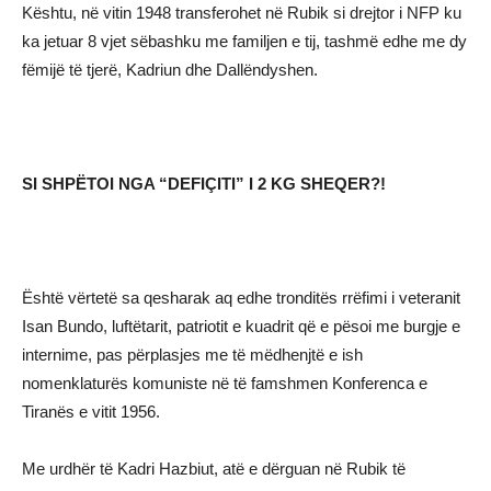
Kështu, në vitin 1948 transferohet në Rubik si drejtor i NFP ku
ka jetuar 8 vjet sëbashku me familjen e tij, tashmë edhe me dy
fëmijë të tjerë, Kadriun dhe Dallëndyshen.
SI SHPËTOI NGA “DEFIÇITI” I 2 KG SHEQER?!
Është vërtetë sa qesharak aq edhe tronditës rrëfimi i veteranit
Isan Bundo, luftëtarit, patriotit e kuadrit që e pësoi me burgje e
internime, pas përplasjes me të mëdhenjtë e ish
nomenklaturës komuniste në të famshmen Konferenca e
Tiranës e vitit 1956.
Me urdhër të Kadri Hazbiut, atë e dërguan në Rubik të