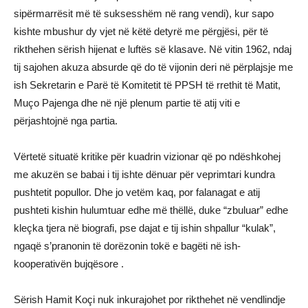
sipërmarrësit më të suksesshëm në rang vendi), kur sapo
kishte mbushur dy vjet në këtë detyrë me përgjësi, për të
rikthehen sërish hijenat e luftës së klasave. Në vitin 1962, ndaj
tij sajohen akuza absurde që do të vijonin deri në përplajsje me
ish Sekretarin e Parë të Komitetit të PPSH të rrethit të Matit,
Muço Pajenga dhe në një plenum partie të atij viti e
përjashtojnë nga partia.
Vërtetë situatë kritike për kuadrin vizionar që po ndëshkohej
me akuzën se babai i tij ishte dënuar për veprimtari kundra
pushtetit popullor. Dhe jo vetëm kaq, por falanagat e atij
pushteti kishin hulumtuar edhe më thëllë, duke “zbuluar” edhe
kleçka tjera në biografi, pse dajat e tij ishin shpallur “kulak”,
ngaqë s’pranonin të dorëzonin tokë e bagëti në ish-
kooperativën bujqësore .
Sërish Hamit Koçi nuk inkurajohet por rikthehet në vendlindje