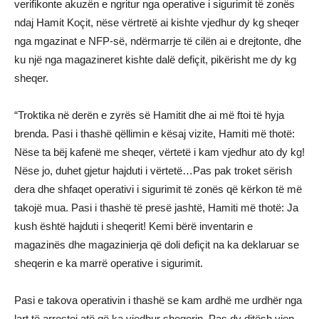
verifikonte akuzën e ngritur nga operative i sigurimit të zonës
ndaj Hamit Koçit, nëse vërtretë ai kishte vjedhur dy kg sheqer
nga mgazinat e NFP-së, ndërmarrje të cilën ai e drejtonte, dhe
ku një nga magazineret kishte dalë defiçit, pikërisht me dy kg
sheqer.
“Troktika në derën e zyrës së Hamitit dhe ai më ftoi të hyja
brenda. Pasi i thashë qëllimin e kësaj vizite, Hamiti më thotë:
Nëse ta bëj kafenë me sheqer, vërtetë i kam vjedhur ato dy kg!
Nëse jo, duhet gjetur hajduti i vërtetë…Pas pak troket sërish
dera dhe shfaqet operativi i sigurimit të zonës që kërkon të më
takojë mua. Pasi i thashë të presë jashtë, Hamiti më thotë: Ja
kush është hajduti i sheqerit! Kemi bërë inventarin e
magazinës dhe magazinierja që doli defiçit na ka deklaruar se
sheqerin e ka marrë operative i sigurimit.
Pasi e takova operativin i thashë se kam ardhë me urdhër nga
lart të arrestoj atë që ka vjedhur sheqerin. Pas dy ditësh vjen