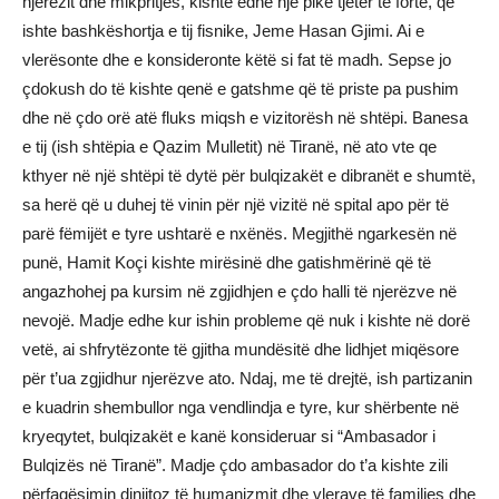
njerëzit dhe mikpritjes, kishte edhe një pikë tjetër të fortë, që
ishte bashkëshortja e tij fisnike, Jeme Hasan Gjimi. Ai e
vlerësonte dhe e konsideronte këtë si fat të madh. Sepse jo
çdokush do të kishte qenë e gatshme që të priste pa pushim
dhe në çdo orë atë fluks miqsh e vizitorësh në shtëpi. Banesa
e tij (ish shtëpia e Qazim Mulletit) në Tiranë, në ato vte qe
kthyer në një shtëpi të dytë për bulqizakët e dibranët e shumtë,
sa herë që u duhej të vinin për një vizitë në spital apo për të
parë fëmijët e tyre ushtarë e nxënës. Megjithë ngarkesën në
punë, Hamit Koçi kishte mirësinë dhe gatishmërinë që të
angazhohej pa kursim në zgjidhjen e çdo halli të njerëzve në
nevojë. Madje edhe kur ishin probleme që nuk i kishte në dorë
vetë, ai shfrytëzonte të gjitha mundësitë dhe lidhjet miqësore
për t’ua zgjidhur njerëzve ato. Ndaj, me të drejtë, ish partizanin
e kuadrin shembullor nga vendlindja e tyre, kur shërbente në
kryeqytet, bulqizakët e kanë konsideruar si “Ambasador i
Bulqizës në Tiranë”. Madje çdo ambasador do t’a kishte zili
përfaqësimin dinjitoz të humanizmit dhe vlerave të familjes dhe