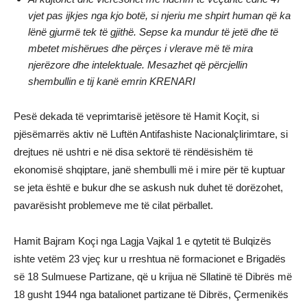
vjet pas ijkjes nga kjo botë, si njeriu me shpirt human që ka
lënë gjurmë tek të gjithë. Sepse ka mundur të jetë dhe të
mbetet mishërues dhe përçes i vlerave më të mira
njerëzore dhe intelektuale. Mesazhet që përcjellin
shembullin e tij kanë emrin KRENARI
Pesë dekada të veprimtarisë jetësore të Hamit Koçit, si
pjësëmarrës aktiv në Luftën Antifashiste Nacionalçlirimtare, si
drejtues në ushtri e në disa sektorë të rëndësishëm të
ekonomisë shqiptare, janë shembulli më i mire për të kuptuar
se jeta është e bukur dhe se askush nuk duhet të dorëzohet,
pavarësisht problemeve me të cilat përballet.
Hamit Bajram Koçi nga Lagja Vajkal 1 e qytetit të Bulqizës
ishte vetëm 23 vjeç kur u rreshtua në formacionet e Brigadës
së 18 Sulmuese Partizane, që u krijua në Sllatinë të Dibrës më
18 gusht 1944 nga batalionet partizane të Dibrës, Çermenikës