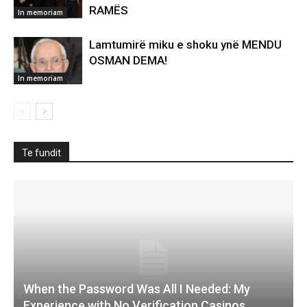
RAMËS
In memoriam
Lamtumirë miku e shoku ynë MENDU
OSMAN DEMA!
In memoriam
Te fundit
When the Password Was All I Needed: My
Experience with No Verification Casinos