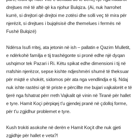
drejtues më të aftë që ka njohur Bulqiza. (Ai, nuk harrohet
kurrë, si drejtori që drejtoi me zotësi dhe solli veç të mira për
njerëzit, si drejtues i bujqësisë dhe themelues i fermës në
Fushë Bulqizë)
Ndërsa Isufi rritej, ata jetonin në ish – pallatin e Qazim Mulletit,
e ndërkohë familja e tij trashëgonte si pronë edhe një dyqan
ushqimor tek Pazari i Ri. Këtu spikat edhe dimensioni i tij në
rrafshin njerëzor, sepse kishte ndjeshmëri shumë të theksuar
për miqtë e shokët, sidomos për ata nga vendlindja e tij. Ndaj
nuk ishte rastësi që të priste e përcillte me bujari vajkalorët e të
tjerë nga fshatrat përr rreth Vajkalit që vinin në Tiranë për hallet
e tyre. Hamit Koçi përpiqej t’u gjendej pranë në çdolloj forme,
për t’u zgjidhur problemet e tyre.
Kush trokiti asokohe në derën e Hamit Koçit dhe nuk gjeti
zgjidhje për hallet e veta?!