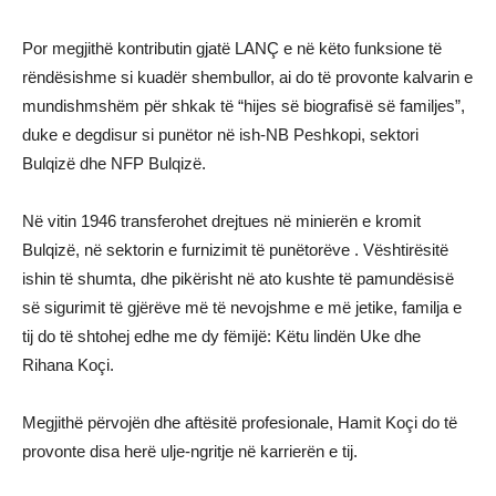
Por megjithë kontributin gjatë LANÇ e në këto funksione të
rëndësishme si kuadër shembullor, ai do të provonte kalvarin e
mundishmshëm për shkak të “hijes së biografisë së familjes”,
duke e degdisur si punëtor në ish-NB Peshkopi, sektori
Bulqizë dhe NFP Bulqizë.
Në vitin 1946 transferohet drejtues në minierën e kromit
Bulqizë, në sektorin e furnizimit të punëtorëve . Vështirësitë
ishin të shumta, dhe pikërisht në ato kushte të pamundësisë
së sigurimit të gjërëve më të nevojshme e më jetike, familja e
tij do të shtohej edhe me dy fëmijë: Këtu lindën Uke dhe
Rihana Koçi.
Megjithë përvojën dhe aftësitë profesionale, Hamit Koçi do të
provonte disa herë ulje-ngritje në karrierën e tij.