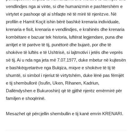
vendlindjes nga ai vinte, si dhe humanizmin e pashtershëm e
virtytet e pashoqe që ai shfaqte në të mirë të njerëzve. Në
profilin e Hamit Koçit ishin bërë bashkë krenaria individuale,
krenaria e fisit, krenaria e vendlindjes, e krahinës dhe krenaria
kombëtare e bazuar tek historia, luftërat legjendare, puna dhe
arritjet e të parëve të tij, punëtorë dhe bujarë, por dhe të
shokëve të luftës e të Ushtrisë, si lajtmotivi i jetës dhe veprës
së tij. Ai u nda nga jeta më 7.07.1977, duke mbetur në kujtesën
e bashkëqyetarëve nga Bulqiza, miqve e shokëve të tij të
shumtë, si simbol i njeriut të virtytshëm, duke lënë pas fëmijët
e tij shembullorë (Isufin, Uken, Rihanen, Kadriun,
Dallëndyshen e Bukuroshin) që të gjithë njerëz emërmirë për
familjen e shoqërinë.
Mesazhet që përcjellin shembullin e tij kanë emrin KRENARI.