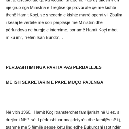
një grup nga Ministria e Tregtisë që provoi atë që më kishte
thënë Hamit Koçi, se sheqerin e kishte marrë operativi. Zbulimi
i kësaj të vërtetë më solli përplasje me Ministrin dhe
përfundova në burgje e internime, por amë Hamit Koçi mbeti
miku im”, rrëfen Isan Bundo”, .
PËRJASHTIMI NGA PARTIA PAS PËRBALLJES
ME ISH SEKRETARIN E PARË MUÇO PAJENGA
Në vitin 1960, Hamit Koçi transferohet familjarisht në Ulëz, si
drejtor i NFP-së. I përkushtuar ndaj detyrës dhe familjës së tij,
tashmë me 5 fëmijë sepsë këtu lind edhe Bukuroshi (sot ndër