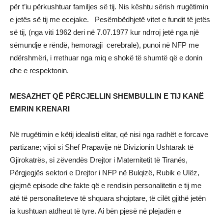
për t’iu përkushtuar familjes së tij. Nis kështu sërish rrugëtimin
e jetës së tij me ecejake. Pesëmbëdhjetë vitet e fundit të jetës
së tij, (nga viti 1962 deri në 7.07.1977 kur ndrroj jetë nga një
sëmundje e rëndë, hemoragji cerebrale), punoi në NFP me
ndërshmëri, i rrethuar nga miq e shokë të shumtë që e donin
dhe e respektonin.
MESAZHET QË PËRCJELLIN SHEMBULLIN E TIJ KANË
EMRIN KRENARI
Në rrugëtimin e këtij idealisti elitar, që nisi nga radhët e forcave
partizane; vijoi si Shef Prapavije në Divizionin Ushtarak të
Gjirokatrës, si zëvendës Drejtor i Maternitetit të Tiranës,
Përgjegjës sektori e Drejtor i NFP në Bulqizë, Rubik e Ulëz,
gjejmë episode dhe fakte që e rendisin personalitetin e tij me
atë të personaliteteve të shquara shqiptare, të cilët gjithë jetën
ia kushtuan atdheut të tyre. Ai bën pjesë në plejadën e