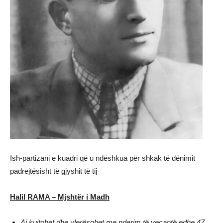
Ish-partizani e kuadri që u ndëshkua për shkak të dënimit
padrejtësisht të gjyshit të tij
Halil RAMA – Mjshtër i Madh
Ai kujtohet dhe vlerësohet me nderim të veçantë edhe 47