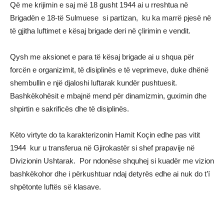
Që me krijimin e saj më 18 gusht 1944 ai u rreshtua në
Brigadën e 18-të Sulmuese si partizan, ku ka marrë pjesë në
të gjitha luftimet e kësaj brigade deri në çlirimin e vendit.
Qysh me aksionet e para të kësaj brigade ai u shqua për
forcën e organizimit, të disiplinës e të veprimeve, duke dhënë
shembullin e një djaloshi luftarak kundër pushtuesit.
Bashkëkohësit e mbajnë mend për dinamizmin, guximin dhe
shpirtin e sakrificës dhe të disiplinës.
Këto virtyte do ta karakterizonin Hamit Koçin edhe pas vitit
1944 kur u transferua në Gjirokastër si shef prapavije në
Divizionin Ushtarak. Por ndonëse shquhej si kuadër me vizion
bashkëkohor dhe i përkushtuar ndaj detyrës edhe ai nuk do t’í
shpëtonte luftës së klasave.