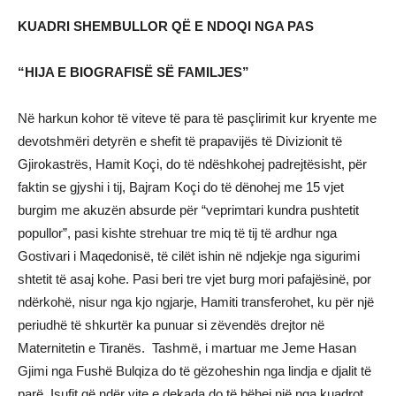
KUADRI SHEMBULLOR QË E NDOQI NGA PAS
“HIJA E BIOGRAFISË SË FAMILJES”
Në harkun kohor të viteve të para të pasçlirimit kur kryente me
devotshmëri detyrën e shefit të prapavijës të Divizionit të
Gjirokastrës, Hamit Koçi, do të ndëshkohej padrejtësisht, për
faktin se gjyshi i tij, Bajram Koçi do të dënohej me 15 vjet
burgim me akuzën absurde për “veprimtari kundra pushtetit
popullor”, pasi kishte strehuar tre miq të tij të ardhur nga
Gostivari i Maqedonisë, të cilët ishin në ndjekje nga sigurimi
shtetit të asaj kohe. Pasi beri tre vjet burg mori pafajësinë, por
ndërkohë, nisur nga kjo ngjarje, Hamiti transferohet, ku për një
periudhë të shkurtër ka punuar si zëvendës drejtor në
Maternitetin e Tiranës. Tashmë, i martuar me Jeme Hasan
Gjimi nga Fushë Bulqiza do të gëzoheshin nga lindja e djalit të
parë, Isufit që ndër vite e dekada do të bëhej një nga kuadrot