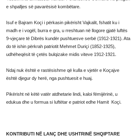
e shpalljes së pavarësisë kombëtare.
Isuf e Bajram Koçi i përkasin pikërisht Vajkalit, fshatit ku i
madh e i vogël, burra e gra, u rreshtuan në llogore gjatë luftës
9-vjeçare të Dibrës kundër pushtuesve serbë (1912-1921). Ata
do të ishin përkrah patriotit Mehmet Duriçi (1852-1925),
udhëheqësit të çetës bulqizake midis viteve 1912-1921.
Ndaj nuk është e rastësishme që kulla e vjetër e Koçajve
është djegur dy herë, nga pushtuesit e huaj.
Pikërisht në këtë vatër atdhetarie lindi, kaloi fëmijërinë, u
edukua dhe u formua si luftëtar e patriot edhe Hamit Koçi.
KONTRIBUTI NË LANÇ DHE USHTRINË SHQIPTARE