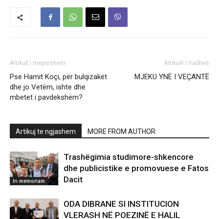
Artikull i meparshem
Artikulli i rradhes
Pse Hamit Koçi, për bulqizakët
MJEKU YNË I VEÇANTË
dhe jo Vetëm, ishte dhe
mbetet i pavdekshëm?
Artikuj te ngjashem
MORE FROM AUTHOR
Trashëgimia studimore-shkencore
dhe publicistike e promovuese e Fatos
Dacit
In memoriam
ODA DIBRANE SI INSTITUCION
VLERASH NË POEZINË E HALIL