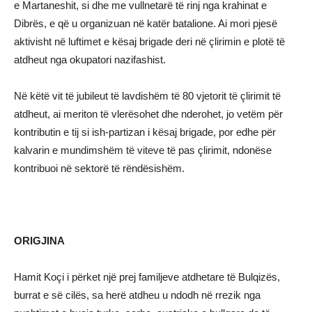
e Martaneshit, si dhe me vullnetarë të rinj nga krahinat e
Dibrës, e që u organizuan në katër batalione. Ai mori pjesë
aktivisht në luftimet e kësaj brigade deri në çlirimin e plotë të
atdheut nga okupatori nazifashist.
Në këtë vit të jubileut të lavdishëm të 80 vjetorit të çlirimit të
atdheut, ai meriton të vlerësohet dhe nderohet, jo vetëm për
kontributin e tij si ish-partizan i kësaj brigade, por edhe për
kalvarin e mundimshëm të viteve të pas çlirimit, ndonëse
kontribuoi në sektorë të rëndësishëm.
ORIGJINA
Hamit Koçi i përket një prej familjeve atdhetare të Bulqizës,
burrat e së cilës, sa herë atdheu u ndodh në rrezik nga