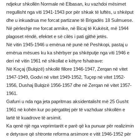
ndjekur shkollën Normale në Elbasan, ku vazhdoi mësimet
rregullisht nga viti 1941-1943 por për shkak të luftës, u shkëput
dhe u inkuadrua me forcat partizane të Brigadës 18 Sulmuese.
Në përleshje me forcat armike, në Bicaj të Kukësit, më 1944
plagoset rëndë, efektet e së cilës i pati gjithë jetës.
Në vitin 1945-1946 u emërua në punë në Peshkopi, pastaj u
emërua mësues ku ka shërbyer pa shkëputje nga viti 1946 e
deri në vitin 1961 në shkollat e këtyre fshatrave:
Në Koçaj (Bulqizë) shkollë fillore 1946-1947, Zerqan në vitet
1947-1949, Godvi në vitet 1949-1952, Tuçep në vitet 1952-
1956, Dushaj Bulqizë 1956-1957 dhe në Zerqan në vitet 1957-
1961.
Gafurri u nda nga jeta papritmas aksidentalisht më 25 Gusht
1961 në kohën kur po përgatitej për të vazhduar shkollën e
lartë të kuadrove të arsimit.
Ka qenë një nga veprimtarët e parë që ka punuar për realizimin
e detyrave që shtronte reforma arsimore e vitit 1946-1952 për