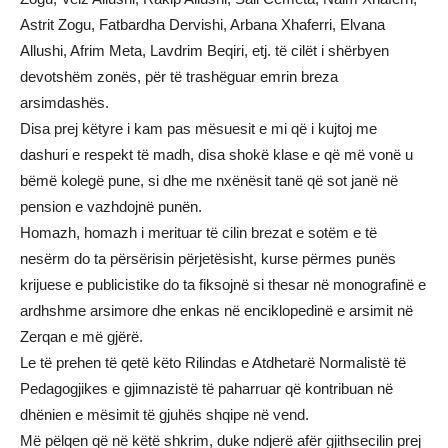
Astrit Zogu, Fatbardha Dervishi, Arbana Xhaferri, Elvana
Allushi, Afrim Meta, Lavdrim Beqiri, etj. të cilët i shërbyen
devotshëm zonës, për të trashëguar emrin breza
arsimdashës.
Disa prej këtyre i kam pas mësuesit e mi që i kujtoj me
dashuri e respekt të madh, disa shokë klase e që më vonë u
bëmë kolegë pune, si dhe me nxënësit tanë që sot janë në
pension e vazhdojnë punën.
Homazh, homazh i merituar të cilin brezat e sotëm e të
nesërm do ta përsërisin përjetësisht, kurse përmes punës
krijuese e publicistike do ta fiksojnë si thesar në monografinë e
ardhshme arsimore dhe enkas në enciklopedinë e arsimit në
Zerqan e më gjërë.
Le të prehen të qetë këto Rilindas e Atdhetarë Normalistë të
Pedagogjikes e gjimnazistë të paharruar që kontribuan në
dhënien e mësimit të gjuhës shqipe në vend.
Më pëlqen që në këtë shkrim, duke ndjerë afër gjithsecilin prej