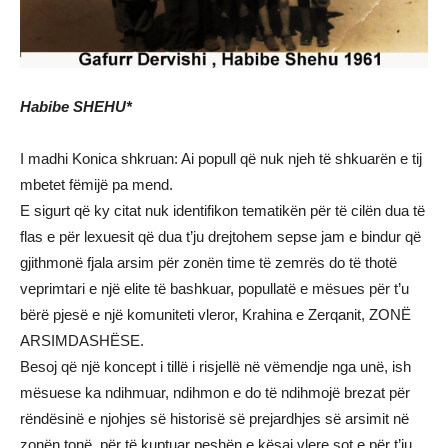
Habibe SHEHU*
I madhi Konica shkruan: Ai popull që nuk njeh të shkuarën e tij
mbetet fëmijë pa mend.
E sigurt që ky citat nuk identifikon tematikën për të cilën dua të
flas e për lexuesit që dua t’ju drejtohem sepse jam e bindur që
gjithmonë fjala arsim për zonën time të zemrës do të thotë
veprimtari e një elite të bashkuar, popullatë e mësues për t’u
bërë pjesë e një komuniteti vleror, Krahina e Zerqanit, ZONË
ARSIMDASHËSE.
Besoj që një koncept i tillë i risjellë në vëmendje nga unë, ish
mësuese ka ndihmuar, ndihmon e do të ndihmojë brezat për
rëndësinë e njohjes së historisë së prejardhjes së arsimit në
zonën tonë, për të kuptuar peshën e kësaj vlere sot e për t’ju