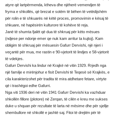
atyre që lartpërmenda, ktheva dhe njëherë vemendjen të
fryma e shkollës, që brezat e sotëm të bëhen të vetëdijshëm
për rolin e të shkuarës në këtë proces, promovimin e kësaj të
shkuare, në hapësirën kulturore të kohëve të reja.
Janë të shumta fjalët që dua të shkruaj për këto mësues
(ndjese per ndonje emer qe nuk kam arritur ta kujtoj). Kam
obligim të shkruaj për mësuesin Gafurr Dervishi, një njeri i
veçantë për mua, me rastin e 90-vjetorit të lindjes e 58-vjetorit
të vdekjes.
Gafurr Dervishi ka lindur në Krajkë në vitin 1929. Rrjedh nga
një familje e mirënjohur e fisit Dervishi të Teqesë së Krajkës, e
cila karakterizohet për tradita të mira atdhetare fetare, virtyte
që i trashëgoi edhe Gafurri.
Nga viti 1936 deri në vitin 1941 Gafurr Dervishi ka vazhduar
shkollën fillore (plotore) në Zerqan, të cilën e kreu me sukses
duke u shquan për rezultate të larta në mësime dhe për sjellje
shembullore në shkollë e jashtë saj. Fitoi të drejtën për të