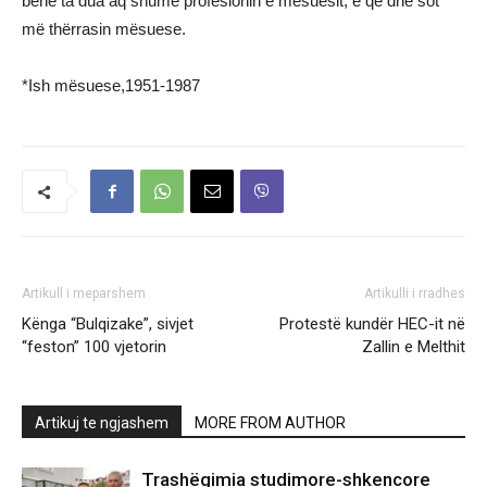
bënë ta dua aq shumë profesionin e mësuesit, e që dhe sot
më thërrasin mësuese.
*Ish mësuese,1951-1987
Artikull i meparshem
Artikulli i rradhes
Kënga “Bulqizake”, sivjet
Protestë kundër HEC-it në
“feston” 100 vjetorin
Zallin e Melthit
Artikuj te ngjashem
MORE FROM AUTHOR
Trashëgimia studimore-shkencore