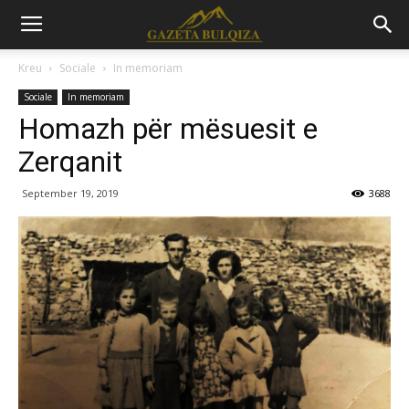
Kreu
Sociale
In memoriam
Sociale
In memoriam
Homazh për mësuesit e
Zerqanit
September 19, 2019
3688