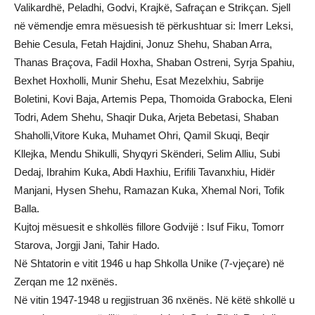
Valikardhë, Peladhi, Godvi, Krajkë, Safraçan e Strikçan. Sjell
në vëmendje emra mësuesish të përkushtuar si: Imerr Leksi,
Behie Cesula, Fetah Hajdini, Jonuz Shehu, Shaban Arra,
Thanas Braçova, Fadil Hoxha, Shaban Ostreni, Syrja Spahiu,
Bexhet Hoxholli, Munir Shehu, Esat Mezelxhiu, Sabrije
Boletini, Kovi Baja, Artemis Pepa, Thomoida Grabocka, Eleni
Todri, Adem Shehu, Shaqir Duka, Arjeta Bebetasi, Shaban
Shaholli,Vitore Kuka, Muhamet Ohri, Qamil Skuqi, Beqir
Kllejka, Mendu Shikulli, Shyqyri Skënderi, Selim Alliu, Subi
Dedaj, Ibrahim Kuka, Abdi Haxhiu, Erifili Tavanxhiu, Hidër
Manjani, Hysen Shehu, Ramazan Kuka, Xhemal Nori, Tofik
Balla.
Kujtoj mësuesit e shkollës fillore Godvijë : Isuf Fiku, Tomorr
Starova, Jorgji Jani, Tahir Hado.
Në Shtatorin e vitit 1946 u hap Shkolla Unike (7-vjeçare) në
Zerqan me 12 nxënës.
Në vitin 1947-1948 u regjistruan 36 nxënës. Në këtë shkollë u