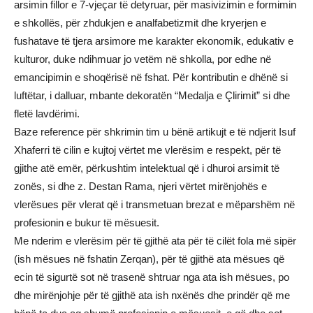
arsimin fillor e 7-vjeçar të detyruar, për masivizimin e formimin
e shkollës, për zhdukjen e analfabetizmit dhe kryerjen e
fushatave të tjera arsimore me karakter ekonomik, edukativ e
kulturor, duke ndihmuar jo vetëm në shkolla, por edhe në
emancipimin e shoqërisë në fshat. Për kontributin e dhënë si
luftëtar, i dalluar, mbante dekoratën “Medalja e Çlirimit” si dhe
fletë lavdërimi.
Baze reference për shkrimin tim u bënë artikujt e të ndjerit Isuf
Xhaferri të cilin e kujtoj vërtet me vlerësim e respekt, për të
gjithe atë emër, përkushtim intelektual që i dhuroi arsimit të
zonës, si dhe z. Destan Rama, njeri vërtet mirënjohës e
vlerësues për vlerat që i transmetuan brezat e mëparshëm në
profesionin e bukur të mësuesit.
Me nderim e vlerësim për të gjithë ata për të cilët fola më sipër
(ish mësues në fshatin Zerqan), për të gjithë ata mësues që
ecin të sigurtë sot në trasenë shtruar nga ata ish mësues, po
dhe mirënjohje për të gjithë ata ish nxënës dhe prindër që me