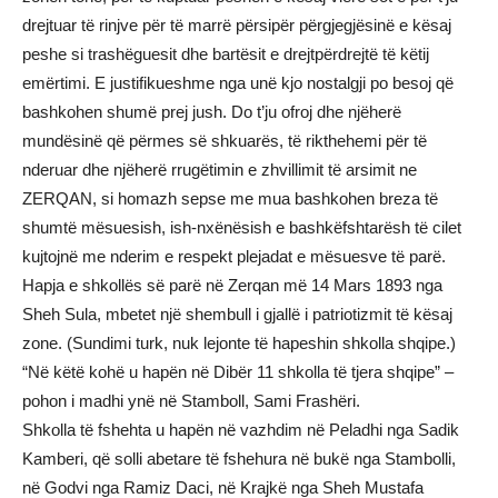
drejtuar të rinjve për të marrë përsipër përgjegjësinë e kësaj
peshe si trashëguesit dhe bartësit e drejtpërdrejtë të këtij
emërtimi. E justifikueshme nga unë kjo nostalgji po besoj që
bashkohen shumë prej jush. Do t’ju ofroj dhe njëherë
mundësinë që përmes së shkuarës, të rikthehemi për të
nderuar dhe njëherë rrugëtimin e zhvillimit të arsimit ne
ZERQAN, si homazh sepse me mua bashkohen breza të
shumtë mësuesish, ish-nxënësish e bashkëfshtarësh të cilet
kujtojnë me nderim e respekt plejadat e mësuesve të parë.
Hapja e shkollës së parë në Zerqan më 14 Mars 1893 nga
Sheh Sula, mbetet një shembull i gjallë i patriotizmit të kësaj
zone. (Sundimi turk, nuk lejonte të hapeshin shkolla shqipe.)
“Në këtë kohë u hapën në Dibër 11 shkolla të tjera shqipe” –
pohon i madhi ynë në Stamboll, Sami Frashëri.
Shkolla të fshehta u hapën në vazhdim në Peladhi nga Sadik
Kamberi, që solli abetare të fshehura në bukë nga Stambolli,
në Godvi nga Ramiz Daci, në Krajkë nga Sheh Mustafa