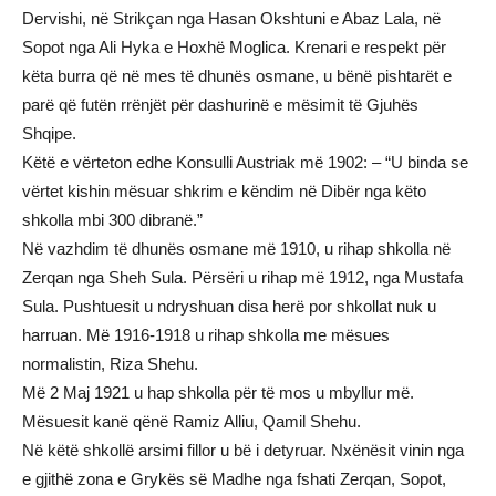
Dervishi, në Strikçan nga Hasan Okshtuni e Abaz Lala, në
Sopot nga Ali Hyka e Hoxhë Moglica. Krenari e respekt për
këta burra që në mes të dhunës osmane, u bënë pishtarët e
parë që futën rrënjët për dashurinë e mësimit të Gjuhës
Shqipe.
Këtë e vërteton edhe Konsulli Austriak më 1902: – “U binda se
vërtet kishin mësuar shkrim e këndim në Dibër nga këto
shkolla mbi 300 dibranë.”
Në vazhdim të dhunës osmane më 1910, u rihap shkolla në
Zerqan nga Sheh Sula. Përsëri u rihap më 1912, nga Mustafa
Sula. Pushtuesit u ndryshuan disa herë por shkollat nuk u
harruan. Më 1916-1918 u rihap shkolla me mësues
normalistin, Riza Shehu.
Më 2 Maj 1921 u hap shkolla për të mos u mbyllur më.
Mësuesit kanë qënë Ramiz Alliu, Qamil Shehu.
Në këtë shkollë arsimi fillor u bë i detyruar. Nxënësit vinin nga
e gjithë zona e Grykës së Madhe nga fshati Zerqan, Sopot,