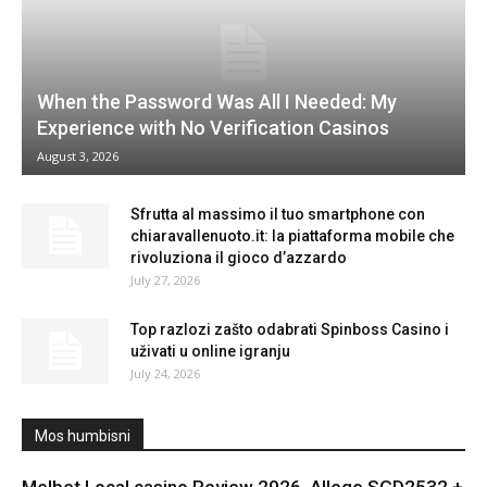
When the Password Was All I Needed: My
Experience with No Verification Casinos
August 3, 2026
Sfrutta al massimo il tuo smartphone con
chiaravallenuoto.it: la piattaforma mobile che
rivoluziona il gioco d’azzardo
July 27, 2026
Top razlozi zašto odabrati Spinboss Casino i
uživati u online igranju
July 24, 2026
Mos humbisni
Melbet Local casino Review 2026 ️ Allege SGD2532 +