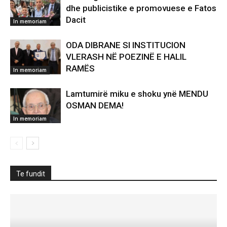
dhe publicistike e promovuese e Fatos
Dacit
In memoriam
ODA DIBRANE SI INSTITUCION
VLERASH NË POEZINË E HALIL
RAMËS
In memoriam
Lamtumirë miku e shoku ynë MENDU
OSMAN DEMA!
In memoriam
Te fundit