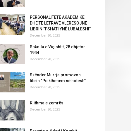
PERSONALITETE AKADEMIKE
DHE TË LETRAVE VLERËSOJNË
LIBRIN “FSHATI YNË LUBALESHI”
December 20, 2025
Shkolla e Viçishtit, 28 dhjetor
1944
December 20, 2025
Skënder Murrja promovon
librin “Po kthehem në hotesh”
December 20, 2025
Klithma e zemrës
December 20, 2025