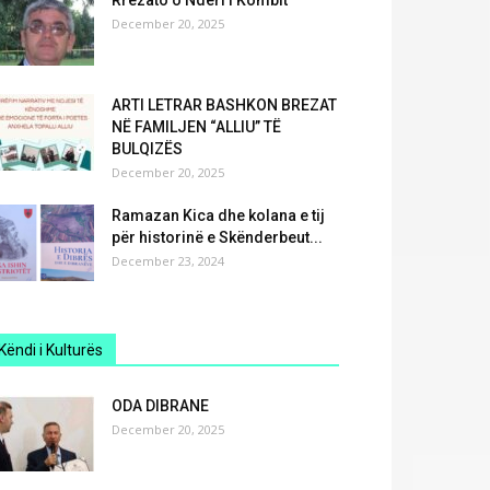
Rrezato o Nderi i Kombit
December 20, 2025
ARTI LETRAR BASHKON BREZAT
NË FAMILJEN “ALLIU” TË
BULQIZËS
December 20, 2025
Ramazan Kica dhe kolana e tij
për historinë e Skënderbeut...
December 23, 2024
Këndi i Kulturës
ODA DIBRANE
December 20, 2025