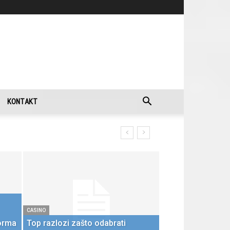
KONTAKT
CASINO
forma
Top razlozi zašto odabrati