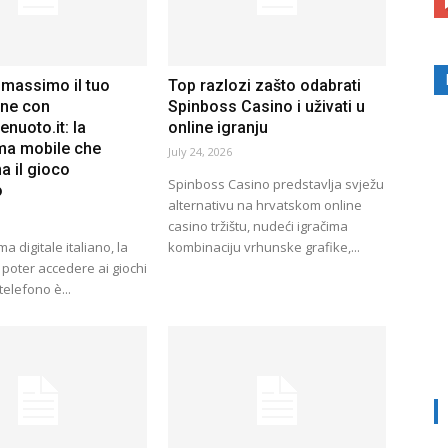
l massimo il tuo
Top razlozi zašto odabrati
ne con
Spinboss Casino i uživati u
enuoto.it: la
online igranju
ma mobile che
July 24, 2026
a il gioco
Spinboss Casino predstavlja svježu
o
alternativu na hrvatskom online
casino tržištu, nudeći igračima
 digitale italiano, la
kombinaciju vrhunske grafike,...
 poter accedere ai giochi
telefono è...