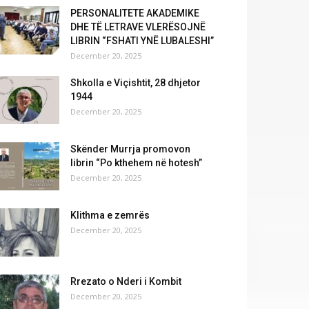
PERSONALITETE AKADEMIKE
DHE TË LETRAVE VLERËSOJNË
LIBRIN “FSHATI YNË LUBALESHI”
December 20, 2025
Shkolla e Viçishtit, 28 dhjetor
1944
December 20, 2025
Skënder Murrja promovon
librin “Po kthehem në hotesh”
December 20, 2025
Klithma e zemrës
December 20, 2025
Rrezato o Nderi i Kombit
December 20, 2025