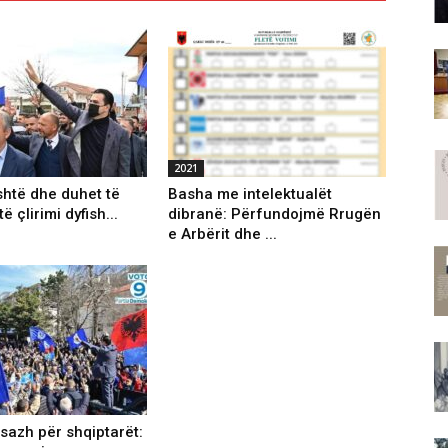
2021
është dhe duhet të
Basha me intelektualët
të çlirimi dyfish...
dibranë: Përfundojmë Rrugën
e Arbërit dhe ...
azh për shqiptarët: