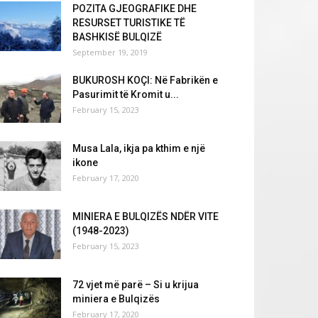
POZITA GJEOGRAFIKE DHE
RESURSET TURISTIKE TË
BASHKISË BULQIZË
September 19, 2019
BUKUROSH KOÇI: Në Fabrikën e
Pasurimit të Kromit u...
February 15, 2023
Musa Lala, ikja pa kthim e një
ikone
February 17, 2020
MINIERA E BULQIZËS NDËR VITE
(1948-2023)
February 15, 2023
72 vjet më parë – Si u krijua
miniera e Bulqizës
February 17, 2020