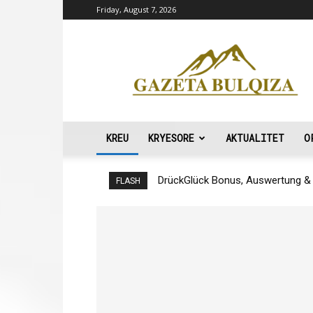
Friday, August 7, 2026
Gazeta
Bulqiza
KREU
KRYESORE
AKTUALITET
O
DrückGlück Bonus, Auswertung & Erf
Fair Enjoy and Game Audits at th
FLASH