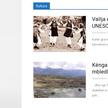
Kultura
Vallja
UNES
December 2
Katër gra k
kërcehet ng
Kënga 
mbledh
September 3
…dhe një fa
dialektin e
për...