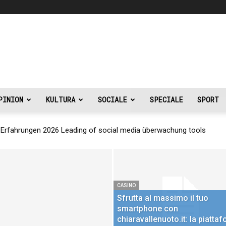
PINION
KULTURA
SOCIALE
SPECIALE
SPORT
ahrungen 2026 Leading of social media überwachung tools
e Vic Casino
CASINO
Sfrutta al massimo il tuo
smartphone con
chiaravallenuoto.it: la piatta