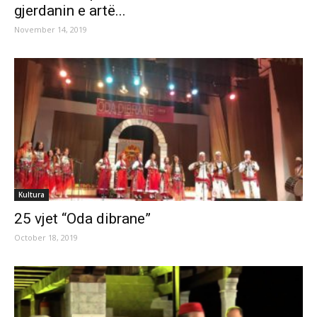
gjerdanin e artë...
November 14, 2019
Kultura
25 vjet “Oda dibrane”
October 18, 2019