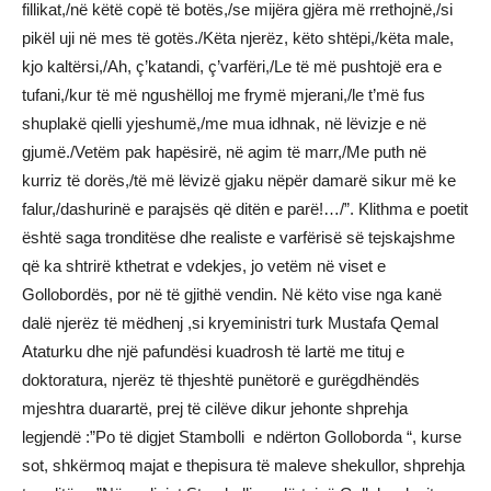
fillikat,/në këtë copë të botës,/se mijëra gjëra më rrethojnë,/si
pikël uji në mes të gotës./Këta njerëz, këto shtëpi,/këta male,
kjo kaltërsi,/Ah, ç’katandi, ç’varfëri,/Le të më pushtojë era e
tufani,/kur të më ngushëlloj me frymë mjerani,/le t’më fus
shuplakë qielli yjeshumë,/me mua idhnak, në lëvizje e në
gjumë./Vetëm pak hapësirë, në agim të marr,/Me puth në
kurriz të dorës,/të më lëvizë gjaku nëpër damarë sikur më ke
falur,/dashurinë e parajsës që ditën e parë!…/”. Klithma e poetit
është saga tronditëse dhe realiste e varfërisë së tejskajshme
që ka shtrirë kthetrat e vdekjes, jo vetëm në viset e
Gollobordës, por në të gjithë vendin. Në këto vise nga kanë
dalë njerëz të mëdhenj ,si kryeministri turk Mustafa Qemal
Ataturku dhe një pafundësi kuadrosh të lartë me tituj e
doktoratura, njerëz të thjeshtë punëtorë e gurëgdhëndës
mjeshtra duarartë, prej të cilëve dikur jehonte shprehja
legjendë :”Po të digjet Stambolli e ndërton Golloborda “, kurse
sot, shkërmoq majat e thepisura të maleve shekullor, shprehja