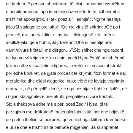
në kërkim të perlave shpirtërore, të cilat i mbushin boshllëkun
e përditshmërisë, apo të ndiejë dozën e fortë të hidhërimit a
trishtimit apokaliptik, si tek poezia “Heshtje”:”/Ngrirë heshtja
jote,/Si stalagmite prej akulli,/Që një vit s’të shkrinë,/Që po i
përcjell, me funeral ditët e trishta… /Mungesë jete, mërzi
akulli./Fjala, që e ftohur, ilaç kërkon./Dhe si heshtje prej
varri,/qivure kristali, më dërgon…/”.Siç shihet dhe nga raporti
që kjo poezi krijon me lexuesin, poeti Hysa është mjeshtër në
krijimin dhe vizualitetin e figurës, jo vetëm si nocion abstrakt,
por edhe konkret, që gjatë procesit të krijimit, fiton format e saj
metaforike dhe cilësi alegorike, duke vënë në lëvizje veprimin
dramatik, që përcjellë idenë, se nga heshtja e ftohtë e fjalës, që
i ngjan stalagmiteve prej akulli, përgatiten qivure kristali.
Siç e theksova edhe më sipër, poeti Zeqir Hysa, di të
përzgjedh me delikatesë materialin fabulistik, por dhe ndjesitë
që prekin thelbin së bukurës, që venitet nga klithma kumbuese
e urisë dhe e trishtimit të pamatë migjenian. Ja si shprehet