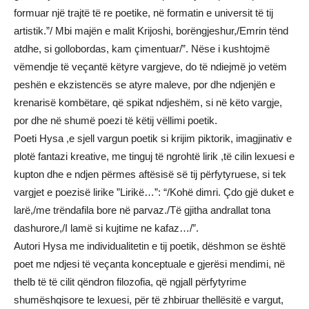
formuar një trajtë të re poetike, në formatin e universit të tij
artistik.”/ Mbi majën e malit Krijoshi, borëngjeshur,/Emrin tënd
atdhe, si gollobordas, kam çimentuar/”. Nëse i kushtojmë
vëmendje të veçantë këtyre vargjeve, do të ndiejmë jo vetëm
peshën e ekzistencës se atyre maleve, por dhe ndjenjën e
krenarisë kombëtare, që spikat ndjeshëm, si në këto vargje,
por dhe në shumë poezi të këtij vëllimi poetik.
Poeti Hysa ,e sjell vargun poetik si krijim piktorik, imagjinativ e
plotë fantazi kreative, me tinguj të ngrohtë lirik ,të cilin lexuesi e
kupton dhe e ndjen përmes aftësisë së tij përfytyruese, si tek
vargjet e poezisë lirike ”Lirikë…”: “/Kohë dimri. Çdo gjë duket e
larë,/me trëndafila bore në parvaz./Të gjitha andrallat tona
dashurore,/I lamë si kujtime ne kafaz…/”.
Autori Hysa me individualitetin e tij poetik, dëshmon se është
poet me ndjesi të veçanta konceptuale e gjerësi mendimi, në
thelb të të cilit qëndron filozofia, që ngjall përfytyrime
shumëshqisore te lexuesi, për të zhbiruar thellësitë e vargut,