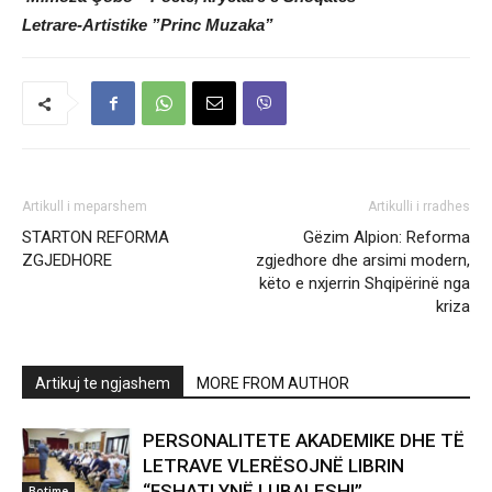
Letrare-Artistike ”Princ Muzaka”
Artikull i meparshem
Artikulli i rradhes
STARTON REFORMA
Gëzim Alpion: Reforma
ZGJEDHORE
zgjedhore dhe arsimi modern,
këto e nxjerrin Shqipërinë nga
kriza
Artikuj te ngjashem
MORE FROM AUTHOR
PERSONALITETE AKADEMIKE DHE TË
LETRAVE VLERËSOJNË LIBRIN
“FSHATI YNË LUBALESHI”
Botime