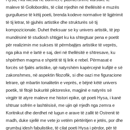
maleve të Gollobordës, të cilat rrjedhin në thellësitë e muzës
gurgulluese të këtij poeti, brenda kodeve normative të ligjërimit
të tij letrar, të gjuhës artistike dhe strukturës së tij
kompozicionale. Duhet theksuar se ky univers artistik, të jep
mundësinë të studiosh shtigjet ku ka shtegtuar pena e poetit
për realizimin me sukses të përmbajtjes artistike të veprës,
nga pika më e lartë e saj, deri në thellësitë e shtresave, ku
shpërthen magma e shpirtit të tij lirik e rebel. Përmasat e
forcës së fjalës artistike, që natyrshëm kapërcejnë kufijtë e së
zakonshmes, në aspektin filozofik, si dhe oazi me figuracione
letrare, që mbartin tonalitetin e veprës, e bëjnë këtë univers
poetik, të fitojë bukuritë piktoreske, magjinë e natyrës së
virgjër të atyre maleve me histori epike, që poeti Hysa, i kanë
shtruar sofrën e lashtësisë, me ujin që rrjedh nga zemra e
Koritnikut dhe derdhet në lugun e arave të zallit të Ostrenit të
madh, duke sjellë me vete jo vetëm përtëritjen e jetës, por dhe
grumbuj idesh fabulistike, të cilat poeti Hysa i përdor, për të