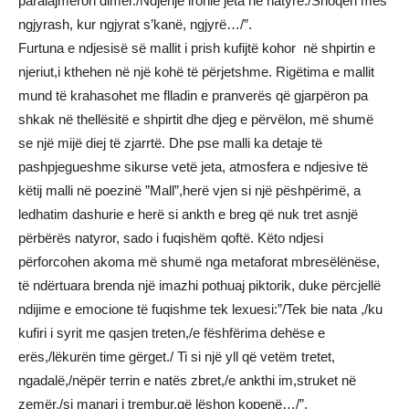
paralajmëron dimër./Ndjenjë ironie jeta në natyrë./Shoqëri mes
ngjyrash, kur ngjyrat s’kanë, ngjyrë…/”.
Furtuna e ndjesisë së mallit i prish kufijtë kohor në shpirtin e
njeriut,i kthehen në një kohë të përjetshme. Rigëtima e mallit
mund të krahasohet me flladin e pranverës që gjarpëron pa
shkak në thellësitë e shpirtit dhe djeg e përvëlon, më shumë
se një mijë diej të zjarrtë. Dhe pse malli ka detaje të
pashpjegueshme sikurse vetë jeta, atmosfera e ndjesive të
këtij malli në poezinë ”Mall”,herë vjen si një pëshpërimë, a
ledhatim dashurie e herë si ankth e breg që nuk tret asnjë
përbërës natyror, sado i fuqishëm qoftë. Këto ndjesi
përforcohen akoma më shumë nga metaforat mbresëlënëse,
të ndërtuara brenda një imazhi pothuaj piktorik, duke përcjellë
ndijime e emocione të fuqishme tek lexuesi:”/Tek bie nata ,/ku
kufiri i syrit me qasjen treten,/e fëshfërima dehëse e
erës,/lëkurën time gërget./ Ti si një yll që vetëm tretet,
ngadalë,/nëpër terrin e natës zbret,/e ankthi im,struket në
zemër,/si manari i trembur,që lëshon kopenë…/”.