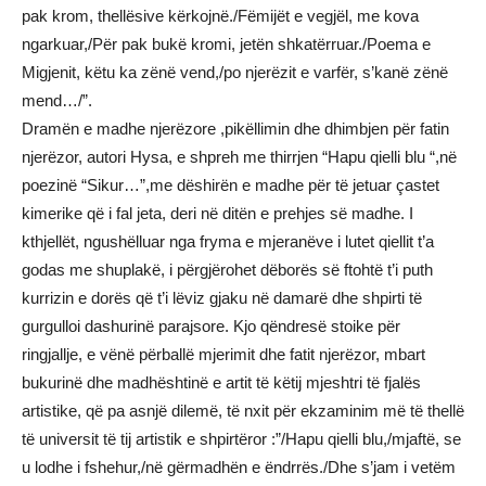
pak krom, thellësive kërkojnë./Fëmijët e vegjël, me kova
ngarkuar,/Për pak bukë kromi, jetën shkatërruar./Poema e
Migjenit, këtu ka zënë vend,/po njerëzit e varfër, s’kanë zënë
mend…/”.
Dramën e madhe njerëzore ,pikëllimin dhe dhimbjen për fatin
njerëzor, autori Hysa, e shpreh me thirrjen “Hapu qielli blu “,në
poezinë “Sikur…”,me dëshirën e madhe për të jetuar çastet
kimerike që i fal jeta, deri në ditën e prehjes së madhe. I
kthjellët, ngushëlluar nga fryma e mjeranëve i lutet qiellit t’a
godas me shuplakë, i përgjërohet dëborës së ftohtë t’i puth
kurrizin e dorës që t’i lëviz gjaku në damarë dhe shpirti të
gurgulloi dashurinë parajsore. Kjo qëndresë stoike për
ringjallje, e vënë përballë mjerimit dhe fatit njerëzor, mbart
bukurinë dhe madhështinë e artit të këtij mjeshtri të fjalës
artistike, që pa asnjë dilemë, të nxit për ekzaminim më të thellë
të universit të tij artistik e shpirtëror :”/Hapu qielli blu,/mjaftë, se
u lodhe i fshehur,/në gërmadhën e ëndrrës./Dhe s’jam i vetëm