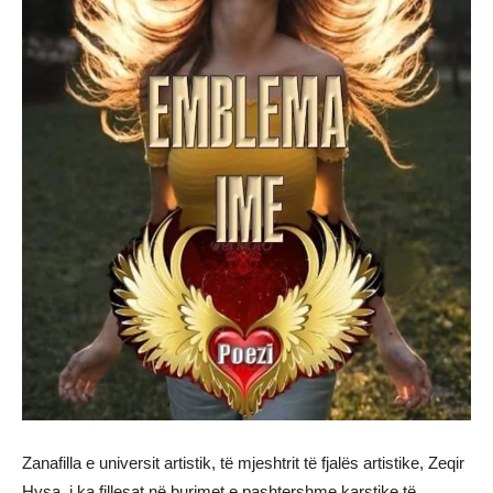
Zanafilla e universit artistik, të mjeshtrit të fjalës artistike, Zeqir
Hysa, i ka fillesat në burimet e pashtershme karstike të