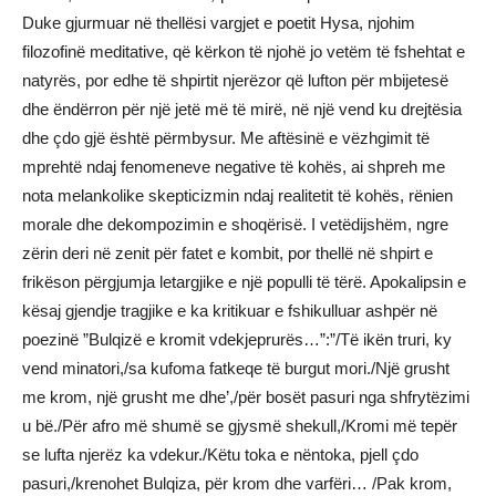
Duke gjurmuar në thellësi vargjet e poetit Hysa, njohim
filozofinë meditative, që kërkon të njohë jo vetëm të fshehtat e
natyrës, por edhe të shpirtit njerëzor që lufton për mbijetesë
dhe ëndërron për një jetë më të mirë, në një vend ku drejtësia
dhe çdo gjë është përmbysur. Me aftësinë e vëzhgimit të
mprehtë ndaj fenomeneve negative të kohës, ai shpreh me
nota melankolike skepticizmin ndaj realitetit të kohës, rënien
morale dhe dekompozimin e shoqërisë. I vetëdijshëm, ngre
zërin deri në zenit për fatet e kombit, por thellë në shpirt e
frikëson përgjumja letargjike e një populli të tërë. Apokalipsin e
kësaj gjendje tragjike e ka kritikuar e fshikulluar ashpër në
poezinë ”Bulqizë e kromit vdekjeprurës…”:”/Të ikën truri, ky
vend minatori,/sa kufoma fatkeqe të burgut mori./Një grusht
me krom, një grusht me dhe’,/për bosët pasuri nga shfrytëzimi
u bë./Për afro më shumë se gjysmë shekull,/Kromi më tepër
se lufta njerëz ka vdekur./Këtu toka e nëntoka, pjell çdo
pasuri,/krenohet Bulqiza, për krom dhe varfëri… /Pak krom,