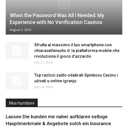
When the Password Was All I Needed: My
Experience with No Verification Casinos
August 3, 2026
Sfrutta al massimo il tuo smartphone con
chiaravallenuoto.it: la piattaforma mobile che
rivoluziona il gioco d’azzardo
July 27, 2026
Top razlozi zašto odabrati Spinboss Casino i
uživati u online igranju
July 24, 2026
Mos humbisni
Lassen Die kunden mir naher aufklaren selbige
Hauptmerkmale & Angebote solch ein Insurance