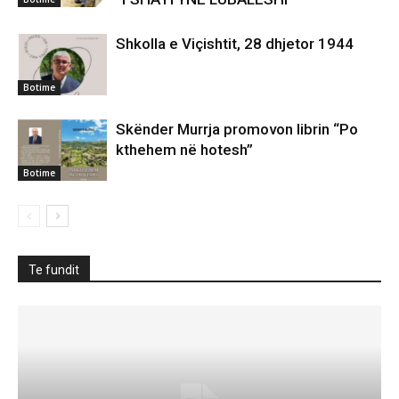
Shkolla e Viçishtit, 28 dhjetor 1944
Botime
Skënder Murrja promovon librin “Po
kthehem në hotesh”
Botime
Te fundit