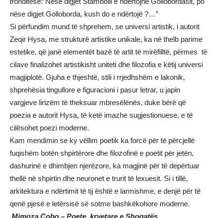
tronditëse:”Nëse digjet Stambolli e ndërtojnë Gollobordasit, po
nëse digjet Golloborda, kush do e ndërtojë ?…”
Si përfundim mund të shprehem, se universi artistik, i autorit
Zeqir Hysa, me strukturë artistike unikale, ka në thelb parime
estetike, që janë elementët bazë të artit të mirëfilltë, përmes të
cilave finalizohet artistikisht uniteti dhe filozofia e këtij universi
magjiplotë. Gjuha e thjeshtë, stili i rrjedhshëm e lakonik,
shprehësia tingullore e figuracioni i pasur letrar, u japin
vargjeve lirizëm të theksuar mbresëlënës, duke bërë që
poezia e autorit Hysa, të ketë imazhe sugjestionuese, e të
cilësohet poezi moderne.
Kam mendimin se ky vëllim poetik ka forcë për të përcjellë
fuqishëm botën shpirtërore dhe filozofinë e poetit për jetën,
dashurinë e dhimbjen njerëzore, ka magjinë për të depërtuar
thellë në shpirtin dhe neuronet e trurit të lexuesit. Si i tillë,
arkitektura e ndërtimit të tij është e larmishme, e denjë për të
qenë pjesë e letërsisë së sotme bashkëkohore moderne.
Mimoza Çobo – Poete, kryetare e Shoqatës