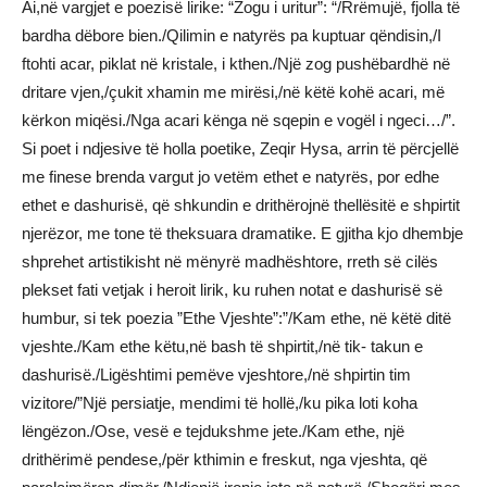
Ai,në vargjet e poezisë lirike: “Zogu i uritur”: “/Rrëmujë, fjolla të
bardha dëbore bien./Qilimin e natyrës pa kuptuar qëndisin,/I
ftohti acar, piklat në kristale, i kthen./Një zog pushëbardhë në
dritare vjen,/çukit xhamin me mirësi,/në këtë kohë acari, më
kërkon miqësi./Nga acari kënga në sqepin e vogël i ngeci…/”.
Si poet i ndjesive të holla poetike, Zeqir Hysa, arrin të përcjellë
me finese brenda vargut jo vetëm ethet e natyrës, por edhe
ethet e dashurisë, që shkundin e drithërojnë thellësitë e shpirtit
njerëzor, me tone të theksuara dramatike. E gjitha kjo dhembje
shprehet artistikisht në mënyrë madhështore, rreth së cilës
plekset fati vetjak i heroit lirik, ku ruhen notat e dashurisë së
humbur, si tek poezia ”Ethe Vjeshte”:”/Kam ethe, në këtë ditë
vjeshte./Kam ethe këtu,në bash të shpirtit,/në tik- takun e
dashurisë./Ligështimi pemëve vjeshtore,/në shpirtin tim
vizitore/”Një persiatje, mendimi të hollë,/ku pika loti koha
lëngëzon./Ose, vesë e tejdukshme jete./Kam ethe, një
drithërimë pendese,/për kthimin e freskut, nga vjeshta, që