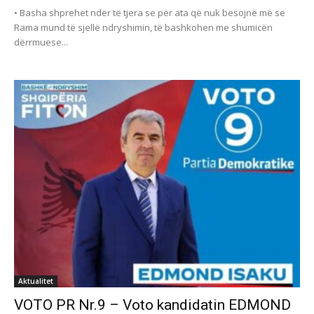
• Basha shprehet ndër të tjera se për ata që nuk besojnë më se
Rama mund të sjellë ndryshimin, të bashkohen me shumicën
dërrmuese...
Aktualitet
VOTO PR Nr.9 – Voto kandidatin EDMOND