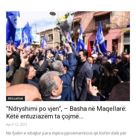
Aktualitet
“Ndryshimi po vjen”, – Basha në Maqellarë:
Këtë entuziazëm ta çojmë...
April 12, 2021
Në fjalën e mbajtur para mijëra pjesëmarrësve që kishin dalë për