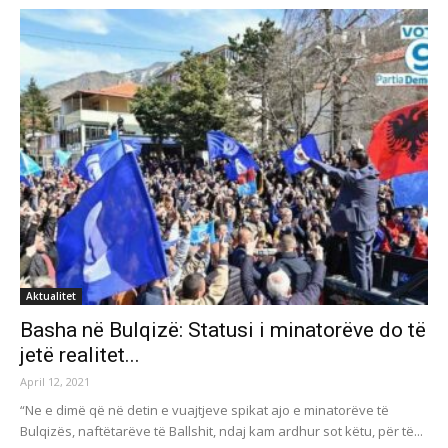
Aktualitet
Basha në Bulqizë: Statusi i minatorëve do të
jetë realitet...
April 12, 2021
“Ne e dimë që në detin e vuajtjeve spikat ajo e minatorëve të
Bulqizës, naftëtarëve të Ballshit, ndaj kam ardhur sot këtu, për të...