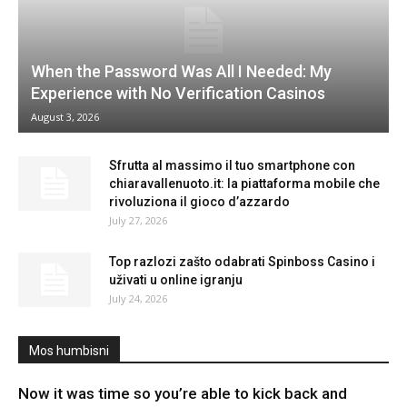
When the Password Was All I Needed: My
Experience with No Verification Casinos
August 3, 2026
Sfrutta al massimo il tuo smartphone con
chiaravallenuoto.it: la piattaforma mobile che
rivoluziona il gioco d’azzardo
July 27, 2026
Top razlozi zašto odabrati Spinboss Casino i
uživati u online igranju
July 24, 2026
Mos humbisni
Now it was time so you’re able to kick back and