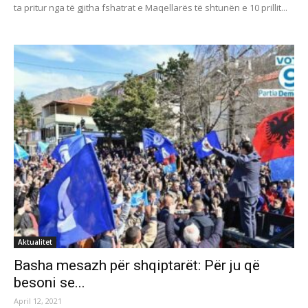
ta pritur nga të gjitha fshatrat e Maqellarës të shtunën e 10 prillit...
Aktualitet
Basha mesazh për shqiptarët: Për ju që
besoni se...
April 12, 2021