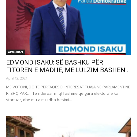
Aktualitet
EDMOND ISAKU: SË BASHKU PËR
FITOREN E MADHE, ME LULZIM BASHËN...
April 12, 2021
MË VOTONI, DO TË PËRFAQËSOJ INTERESAT TUAJA NË PARLAMENTINE
RI SHQIPAR... Të nderuar miq! Tashmë që gara elektorale ka
startuar, dhe mu a m’u dha besimi...