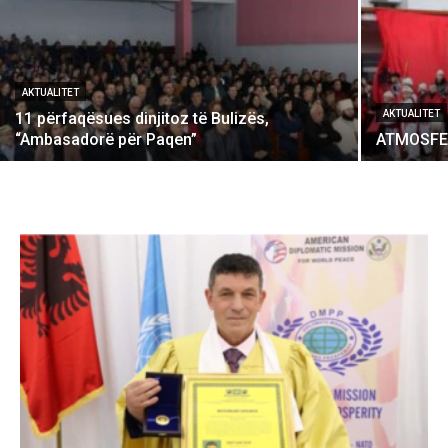
AKTUALITET
AKTUALITET
11 përfaqësues dinjitoz të Bulizës,
“Ambasadorë për Paqen”
ATMOSFER