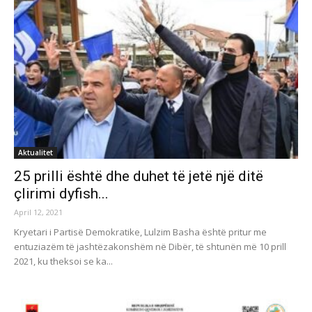
Aktualitet
25 prilli është dhe duhet të jetë një ditë
çlirimi dyfish...
April 12, 2021
Kryetari i Partisë Demokratike, Lulzim Basha është pritur me
entuziazëm të jashtëzakonshëm në Dibër, të shtunën më 10 prill
2021, ku theksoi se ka...