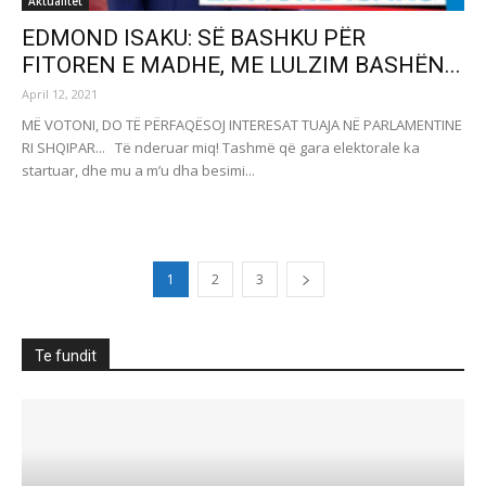
Aktualitet
EDMOND ISAKU: SË BASHKU PËR
FITOREN E MADHE, ME LULZIM BASHËN...
April 12, 2021
MË VOTONI, DO TË PËRFAQËSOJ INTERESAT TUAJA NË PARLAMENTINE
RI SHQIPAR... Të nderuar miq! Tashmë që gara elektorale ka
startuar, dhe mu a m’u dha besimi...
1
2
3
Te fundit