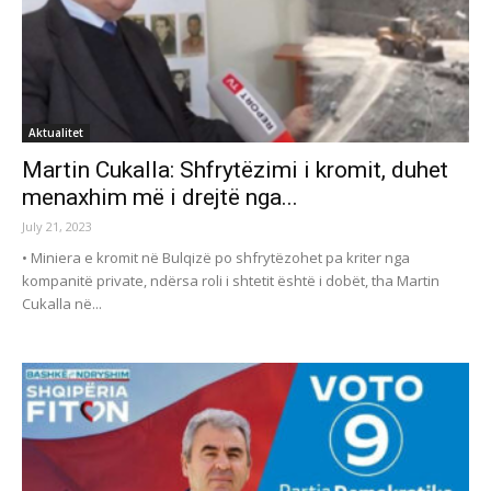
Aktualitet
Martin Cukalla: Shfrytëzimi i kromit, duhet
menaxhim më i drejtë nga...
July 21, 2023
• Miniera e kromit në Bulqizë po shfrytëzohet pa kriter nga
kompanitë private, ndërsa roli i shtetit është i dobët, tha Martin
Cukalla në...