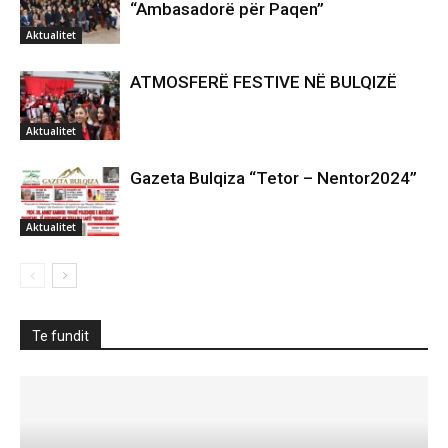
“Ambasadorë për Paqen”
Aktualitet
ATMOSFERË FESTIVE NË BULQIZË
Aktualitet
Gazeta Bulqiza “Tetor – Nentor2024”
Aktualitet
Te fundit