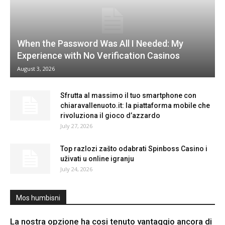
When the Password Was All I Needed: My
Experience with No Verification Casinos
August 3, 2026
Sfrutta al massimo il tuo smartphone con
chiaravallenuoto.it: la piattaforma mobile che
rivoluziona il gioco d’azzardo
July 27, 2026
Top razlozi zašto odabrati Spinboss Casino i
uživati u online igranju
July 24, 2026
Mos humbisni
La nostra opzione ha cosi tenuto vantaggio ancora di