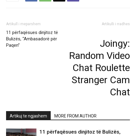
Artikull i meparshem
Artikulli i rradhes
11 përfaqësues dinjitoz të
Bulizës, “Ambasadorë për
Joingy:
Paqen”
Random Video
Chat Roulette
Stranger Cam
Chat
Artikuj te ngjashem
MORE FROM AUTHOR
11 përfaqësues dinjitoz të Bulizës,