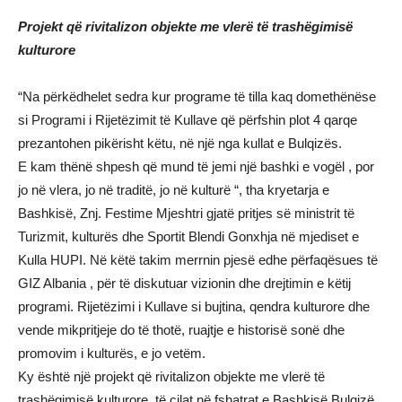
Projekt që rivitalizon objekte me vlerë të trashëgimisë
kulturore
“Na përkëdhelet sedra kur programe të tilla kaq domethënëse
si Programi i Rijetëzimit të Kullave që përfshin plot 4 qarqe
prezantohen pikërisht këtu, në një nga kullat e Bulqizës.
E kam thënë shpesh që mund të jemi një bashki e vogël , por
jo në vlera, jo në traditë, jo në kulturë “, tha kryetarja e
Bashkisë, Znj. Festime Mjeshtri gjatë pritjes së ministrit të
Turizmit, kulturës dhe Sportit Blendi Gonxhja në mjediset e
Kulla HUPI. Në këtë takim merrnin pjesë edhe përfaqësues të
GIZ Albania , për të diskutuar vizionin dhe drejtimin e këtij
programi. Rijetëzimi i Kullave si bujtina, qendra kulturore dhe
vende mikpritjeje do të thotë, ruajtje e historisë sonë dhe
promovim i kulturës, e jo vetëm.
Ky është një projekt që rivitalizon objekte me vlerë të
trashëgimisë kulturore, të cilat në fshatrat e Bashkisë Bulqizë