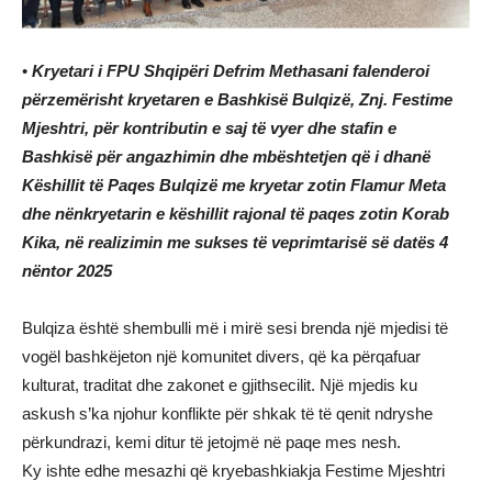
•
Kryetari i FPU Shqipëri Defrim Methasani falenderoi
përzemërisht kryetaren e Bashkisë Bulqizë, Znj. Festime
Mjeshtri, për kontributin e saj të vyer dhe stafin e
Bashkisë për angazhimin dhe mbështetjen që i dhanë
Këshillit të Paqes Bulqizë me kryetar zotin Flamur Meta
dhe nënkryetarin e këshillit rajonal të paqes zotin Korab
Kika, në realizimin me sukses të veprimtarisë së datës 4
nëntor 2025
Bulqiza është shembulli më i mirë sesi brenda një mjedisi të
vogël bashkëjeton një komunitet divers, që ka përqafuar
kulturat, traditat dhe zakonet e gjithsecilit. Një mjedis ku
askush s’ka njohur konflikte për shkak të të qenit ndryshe
përkundrazi, kemi ditur të jetojmë në paqe mes nesh.
Ky ishte edhe mesazhi që kryebashkiakja Festime Mjeshtri