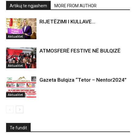
Artikuj te ngjashem
MORE FROM AUTHOR
RIJETËZIMI I KULLAVE…
Aktualitet
ATMOSFERË FESTIVE NË BULQIZË
Aktualitet
Gazeta Bulqiza “Tetor – Nentor2024”
Aktualitet
Te fundit