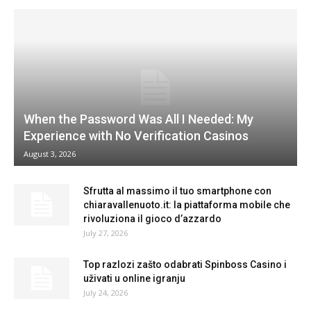
When the Password Was All I Needed: My
Experience with No Verification Casinos
August 3, 2026
Sfrutta al massimo il tuo smartphone con
chiaravallenuoto.it: la piattaforma mobile che
rivoluziona il gioco d’azzardo
July 27, 2026
Top razlozi zašto odabrati Spinboss Casino i
uživati u online igranju
July 24, 2026