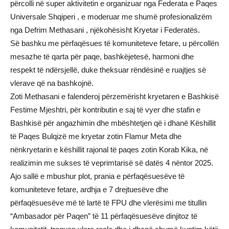
përcolli në super aktivitetin e organizuar nga Federata e Paqes
Universale Shqiperi , e moderuar me shumë profesionalizëm
nga Defrim Methasani , njëkohësisht Kryetar i Federatës.
Së bashku me përfaqësues të komuniteteve fetare, u përcollën
mesazhe të qarta për paqe, bashkëjetesë, harmoni dhe
respekt të ndërsjellë, duke theksuar rëndësinë e ruajtjes së
vlerave që na bashkojnë.
Zoti Methasani e falenderoj përzemërisht kryetaren e Bashkisë
Festime Mjeshtri, për kontributin e saj të vyer dhe stafin e
Bashkisë për angazhimin dhe mbështetjen që i dhanë Këshillit
të Paqes Bulqizë me kryetar zotin Flamur Meta dhe
nënkryetarin e këshillit rajonal të paqes zotin Korab Kika, në
realizimin me sukses të veprimtarisë së datës 4 nëntor 2025.
Ajo sallë e mbushur plot, prania e përfaqësuesëve të
komuniteteve fetare, ardhja e 7 drejtuesëve dhe
përfaqësuesëve më të lartë të FPU dhe vlerësimi me titullin
“Ambasador për Paqen” të 11 përfaqësuesëve dinjitoz të