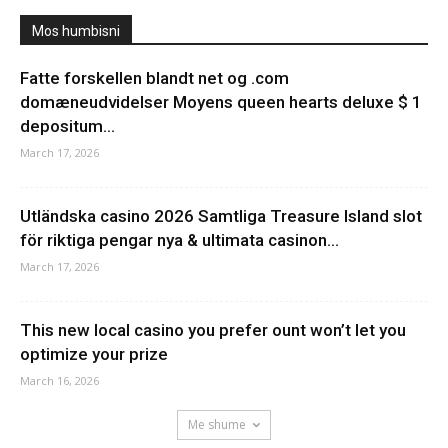
Mos humbisni
Fatte forskellen blandt net og .com
domæneudvidelser Moyens queen hearts deluxe $ 1
depositum...
March 17, 2026
Utländska casino 2026 Samtliga Treasure Island slot
för riktiga pengar nya & ultimata casinon...
March 17, 2026
This new local casino you prefer ount won’t let you
optimize your prize
March 16, 2026
Me shume