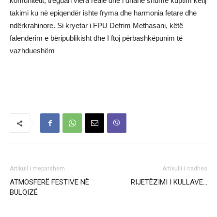
komunitetit, treguan vlera reale dhe i dhanë shumë kuptim këtij
takimi ku në epiqendër ishte fryma dhe harmonia fetare dhe
ndërkrahinore. Si kryetar i FPU Defrim Methasani, këtë
falenderim e bëripublikisht dhe I ftoj përbashkëpunim të
vazhdueshëm
Artikull i meparshem
Artikulli i rradhes
ATMOSFERË FESTIVE NË
RIJETËZIMI I KULLAVE…
BULQIZË