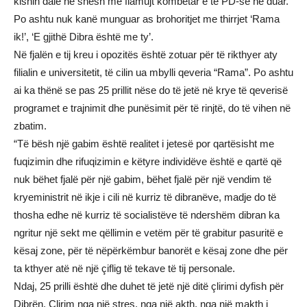
kishin dalë në shesh me flamujt kombëtar e të PD-së në duar.
Po ashtu nuk kanë munguar as brohoritjet me thirrjet ‘Rama
ik!’, ‘E gjithë Dibra është me ty’.
Në fjalën e tij kreu i opozitës është zotuar për të rikthyer aty
filialin e universitetit, të cilin ua mbylli qeveria “Rama”. Po ashtu
ai ka thënë se pas 25 prillit nëse do të jetë në krye të qeverisë
programet e trajnimit dhe punësimit për të rinjtë, do të vihen në
zbatim.
“Tё bësh njё gabim ёshtё realitet i jetesë por qartësisht me
fuqizimin dhe rifuqizimin e këtyre individëve ёshtё e qartë qё
nuk bёhet fjalë pёr njё gabim, bёhet fjalë pёr njё vendim tё
kryeministrit në ikje i cili në kurriz të dibranëve, madje do të
thosha edhe në kurriz të socialistëve të ndershëm dibran ka
ngritur një sekt me qëllimin e vetëm për të grabitur pasuritë e
kësaj zone, për të nëpërkëmbur banorët e kësaj zone dhe për
ta kthyer atë në një çiflig të tekave të tij personale.
Ndaj, 25 prilli është dhe duhet të jetë një ditë çlirimi dyfish për
Dibrën. Çlirim nga një stres, nga një akth, nga një makth i