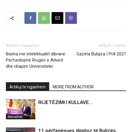
Artikull i meparshem
Artikulli i rradhes
Basha me intelektualët dibranë:
Gazeta Bulqiza I Prill 2021
Përfundojmë Rrugën e Arbërit
dhe rihapim Universitetin
Artikuj te ngjashem
MORE FROM AUTHOR
RIJETËZIMI I KULLAVE…
Aktualitet
11 përfaqësues dinjitoz të Bulizës,