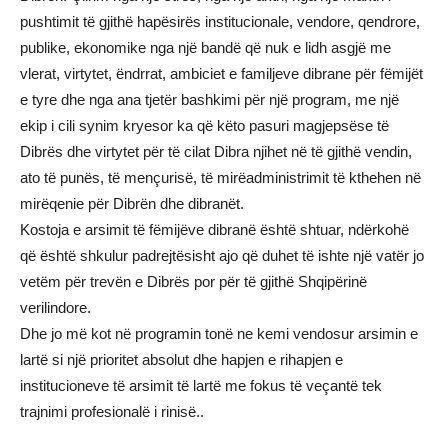
pushtimit të gjithë hapësirës institucionale, vendore, qendrore,
publike, ekonomike nga një bandë që nuk e lidh asgjë me
vlerat, virtytet, ëndrrat, ambiciet e familjeve dibrane për fëmijët
e tyre dhe nga ana tjetër bashkimi për një program, me një
ekip i cili synim kryesor ka që këto pasuri magjepsëse të
Dibrës dhe virtytet për të cilat Dibra njihet në të gjithë vendin,
ato të punës, të mençurisë, të mirëadministrimit të kthehen në
mirëqenie për Dibrën dhe dibranët.
Kostoja e arsimit të fëmijëve dibranë është shtuar, ndërkohë
që është shkulur padrejtësisht ajo që duhet të ishte një vatër jo
vetëm për trevën e Dibrës por për të gjithë Shqipërinë
verilindore.
Dhe jo më kot në programin tonë ne kemi vendosur arsimin e
lartë si një prioritet absolut dhe hapjen e rihapjen e
institucioneve të arsimit të lartë me fokus të veçantë tek
trajnimi profesionalë i rinisë..