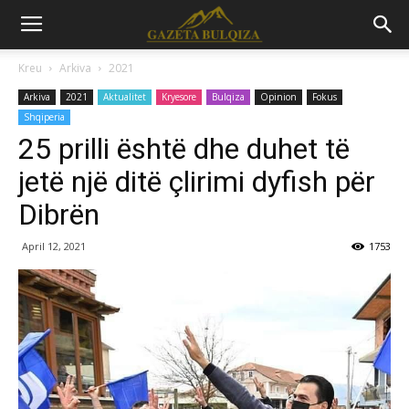
Kreu
Arkiva
2021
Arkiva
2021
Aktualitet
Kryesore
Bulqiza
Opinion
Fokus
Shqiperia
25 prilli është dhe duhet të
jetë një ditë çlirimi dyfish për
Dibrën
April 12, 2021
1753