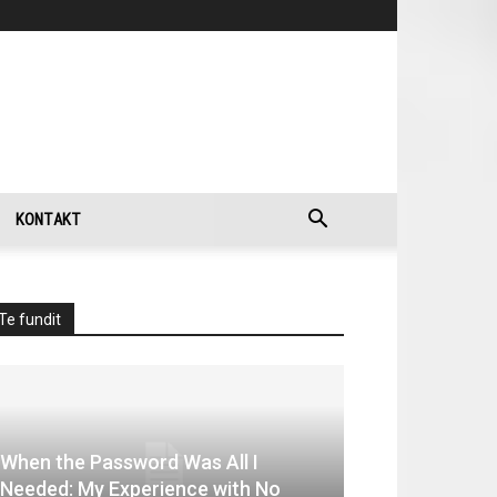
KONTAKT
Te fundit
When the Password Was All I
Needed: My Experience with No