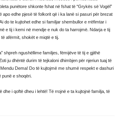
si bleta punëtore shkonte fshat në fshat të “Grykës së Vogël”
apo edhe pjesë të folkorit që i ka lanë si pasuri për brezat
i do te kujtohet edhe si familjar shembullor e rrëfimtar i
 e tij i kemi në mendje e nuk do ta harrojmë. Ndarja e tij
ë afërmit, shokët e miqtë e tij.
 shpreh ngushëllime familjes, fëmijëve të tij e gjithë
Zoti ju dhëntë durim të tejkaloni dhimbjen për njeriun tuaj të
r Mendu Dema! Do të kujtojmë me shumë respekt e dashuri
ë punë e shoqëri.
he i qoftë dheu i lehtë! Të rrojnë e ta kujtojnë familja, të