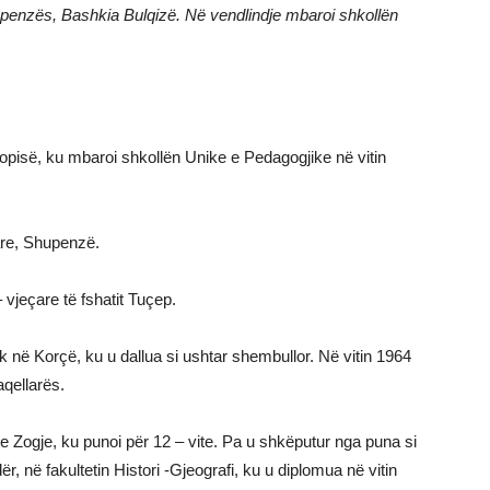
upenzës, Bashkia Bulqizë. Në vendlindje mbaroi shkollën
opisë, ku mbaroi shkollën Unike e Pedagogjike në vitin
re, Shupenzë.
vjeçare të fshatit Tuçep.
 në Korçë, ku u dallua si ushtar shembullor. Në vitin 1964
qellarës.
Zogje, ku punoi për 12 – vite. Pa u shkëputur nga puna si
, në fakultetin Histori -Gjeografi, ku u diplomua në vitin