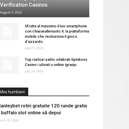
Verification Casinos
August 3, 2026
Sfrutta al massimo il tuo smartphone
con chiaravallenuoto.it: la piattaforma
mobile che rivoluziona il gioco
d’azzardo
July 27, 2026
Top razlozi zašto odabrati Spinboss
Casino i uživati u online igranju
July 24, 2026
Mos humbisni
tanleybet rotiri gratuite 120 runde gratis
i buffalo slot online să depui
rch 19, 2026