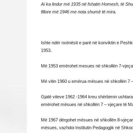
Ai ka lindur më 1935 në fshatin Homesh, të Sh
fillore më 1946 me nota shumë të mira.
Ishte ndër nxënësit e parë në konviktin e Peshk
1953.
Më 1953 emërohet mesues në shkollën 7-vjeça
Më vitin 1960 u emërua mësues në shkollën 7 – 
Gjatë viteve 1962 -1964 kreu shërbimin ushtarak
emërohet mësues në shkollën 7 – vjeçare të Ma
Më 1967 dërgohet mësues në shkollën 8-vjeçare 
mësues, vazhdoi Institutin Pedagogjik në Shkodër