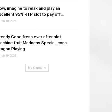
ow, imagine to relax and play an
xcellent 95% RTP slot to pay off...
rch 18, 2026
rendy Good fresh ever after slot
achine fruit Madness Special Icons
ragon Playing
rch 19, 2026
Me shume