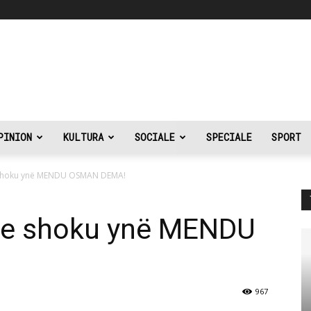
PINION
KULTURA
SOCIALE
SPECIALE
SPORT
 shoku ynë MENDU OSMAN DEMA!
 e shoku ynë MENDU
967