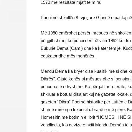
1970 me rezultate mjaft të mira.
Punoi në shkollën 8 -vjeçare Gjoricë e pastaj
Më 1980 emërohet përsëri mësues në shkollën 
përgjithshme, ku punoi deri në vitin 1992 kur ka
Bukurie Dema (Cami) dhe ka katër fëmijë. Kudo 
edukator dhe mësimdhënës.
Mendu Dema ka kryer disa kualifikime si dhe ka
Dibrës”. Gjatë kohës si mësues dhe si pensioni
periudha të ndryshme. Ka përgatitur referate, k
shkruar e botuar disa artikuj në gazetat lokale,
gazetën “Dibra” Poemë historike për Luftën e D
shumë mirë nga lexuesit dibranë e më gjërë. Ka 
Homeshin me botimin e librit “HOMESHI NË SHEK
vendlindja, kjo devizë e nxiti Mendu Demën të s