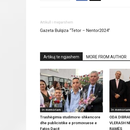
Artikull i meparshem
Gazeta Bulqiza “Tetor – Nentor2024”
Artikuj te ngjashem
MORE FROM AUTHOR
In memoriam
In memoria
Trashëgimia studimore-shkencore
ODA DIBRAN
dhe publicistike e promovuese e
VLERASH NË
Fatos Dacit
RAMËS