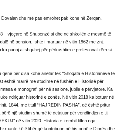
 në Dovalan dhe më pas emrohet pak kohe në Zerqan.
8 – vjeçare në Shupenzë si dhe në shkollën e mesmë të
 dalë në pension. Ishte i martuar në vitin 1962 me znj.
ku punoj ai shquhej për përkushtim e profesionalizëm si
 qenë për disa kohë anëtar tek “Shoqata e Historianëve të
st është marrë me studime në fushën e Historisë për
umtesa e monografi për në sesione, jubile e përvjetore. Ka
 duke ndriçuar historinë e zonës. Në vitin 2018 ka botuar në
rinit, 1844, me titull “HAJREDIN PASHA”, që është pritur
bërë një studim shumë të detajuar për vendlindjen e tij
UJ” në vitin 2020. Historia e kombit fillon nga
hkruante këtë libër që kontribuon në historinë e Dibrës dhe