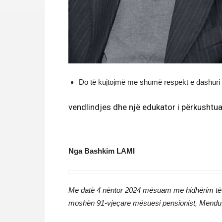
Do të kujtojmë me shumë respekt e dashuri as
vendlindjes dhe një edukator i përkushtua
Nga Bashkim LAMI
Me datë 4 nëntor 2024 mësuam me hidhërim të the
moshën 91-vjeçare mësuesi pensionist, Mend