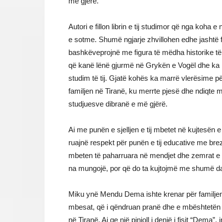
më gjërë.
Autori e fillon librin e tij studimor që nga koha 
e sotme. Shumë ngjarje zhvillohen edhe jashtë fsh
bashkëveprojnë me figura të mëdha historike të 
që kanë lënë gjurmë në Grykën e Vogël dhe ka 
studim të tij. Gjatë kohës ka marrë vlerësime pë
familjen në Tiranë, ku merrte pjesë dhe ndiqte me 
studjuesve dibranë e më gjërë.
Ai me punën e sjelljen e tij mbetet në kujtesën e
ruajnë respekt për punën e tij educative me breza
mbeten të paharruara në mendjet dhe zemrat e të
na mungojë, por që do ta kujtojmë me shumë das
Miku ynë Mendu Dema ishte krenar për familjen e
mbesat, që i qëndruan pranë dhe e mbështetën
në Tiranë. Ai qe një pinjoll i denjë i fisit “Dema”