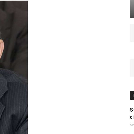
S
c
Ma