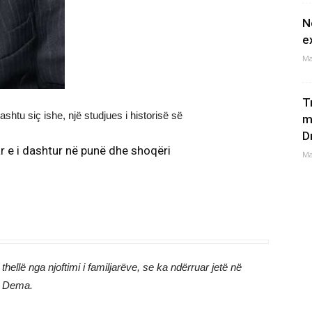
N
e
Ma
T
htu siç ishe, një studjues i historisë së
m
D
r e i dashtur në punë dhe shoqëri
Ma
llë nga njoftimi i familjarëve, se ka ndërruar jetë në
u Dema.