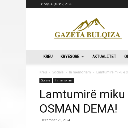
Friday, August 7, 2026
Gazeta
Bulqiza
KREU
KRYESORE
AKTUALITET
O
Kreu
Sociale
In memoriam
Lamtumirë miku e
Sociale
In memoriam
Lamtumirë miku
OSMAN DEMA!
December 23, 2024