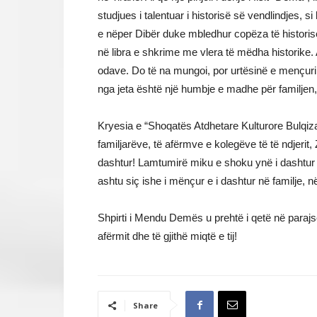
studjues i talentuar i historisë së vendlindjes, 
e nëper Dibër duke mbledhur copëza të historisë 
në libra e shkrime me vlera të mëdha historike. A
odave. Do të na mungoi, por urtësinë e mençurinë
nga jeta është një humbje e madhe për familjen, t
Kryesia e “Shoqatës Atdhetare Kulturore Bulqiza”
familjarëve, të afërmve e kolegëve të të ndjerit, 
dashtur! Lamtumirë miku e shoku ynë i dashtu
ashtu siç ishe i mënçur e i dashtur në familje, n
Shpirti i Mendu Demës u prehtë i qetë në parajsë d
afërmit dhe të gjithë miqtë e tij!
Share