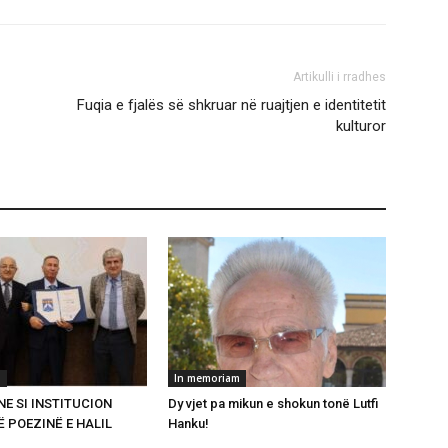
Artikulli i rradhes
Fuqia e fjalës së shkruar në ruajtjen e identitetit
kulturor
m
In memoriam
E SI INSTITUCION
Dy vjet pa mikun e shokun tonë Lutfi
 POEZINË E HALIL
Hanku!