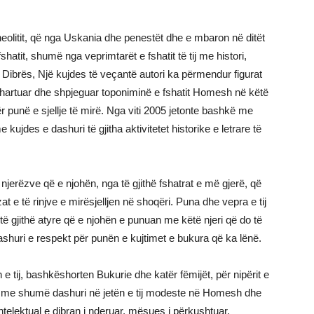
e neolitit, që nga Uskania dhe penestët dhe e mbaron në ditët
atit, shumë nga veprimtarët e fshatit të tij me histori,
Dibrës, Një kujdes të veçantë autori ka përmendur figurat
hartuar dhe shpjeguar toponiminë e fshatit Homesh në këtë
r punë e sjellje të mirë. Nga viti 2005 jetonte bashkë me
kujdes e dashuri të gjitha aktivitetet historike e letrare të
 njerëzve që e njohën, nga të gjithë fshatrat e më gjerë, që
t e të rinjve e mirësjelljen në shoqëri. Puna dhe vepra e tij
 gjithë atyre që e njohën e punuan me këtë njeri që do të
huri e respekt për punën e kujtimet e bukura që ka lënë.
 tij, bashkëshorten Bukurie dhe katër fëmijët, për nipërit e
 me shumë dashuri në jetën e tij modeste në Homesh dhe
, intelektual e dibran i nderuar, mësues i përkushtuar,