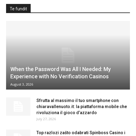
Te fundit
When the Password Was All I Needed: My
Experience with No Verification Casinos
August 3, 2026
Sfrutta al massimo il tuo smartphone con
chiaravallenuoto.it: la piattaforma mobile che
rivoluziona il gioco d’azzardo
July 27, 2026
Top razlozi zašto odabrati Spinboss Casino i