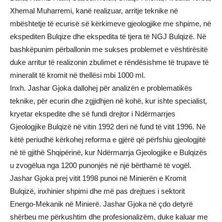
Xhemal Muharremi, kanë realizuar, arritje teknike në
mbështetje të ecurisë së kërkimeve gjeologjike me shpime, në
ekspediten Bulqize dhe ekspedita të tjera të NGJ Bulqizë. Në
bashkëpunim përballonin me sukses problemet e vështirësitë
duke arritur të realizonin zbulimet e rëndësishme të trupave të
mineralit të kromit në thellësi mbi 1000 ml.
Inxh. Jashar Gjoka dallohej për analizën e problematikës
teknike, për ecurin dhe zgjidhjen në kohë, kur ishte specialist,
kryetar ekspedite dhe së fundi drejtor i Ndërmarrjes
Gjeologjike Bulqizë në vitin 1992 deri në fund të vitit 1996. Në
këtë periudhë kërkohej reforma e gjërë që përfshiu gjeologjitë
në të gjithë Shqipërinë, kur Ndërmarrja Gjeologjike e Bulqizës
u zvogëlua nga 1200 punonjës në një bërthamë të vogël.
Jashar Gjoka prej vitit 1998 punoi në Minierën e Kromit
Bulqizë, inxhinier shpimi dhe më pas drejtues i sektorit
Energo-Mekanik në Minierë. Jashar Gjoka në çdo detyrë
shërbeu me përkushtim dhe profesionalizëm, duke kaluar me