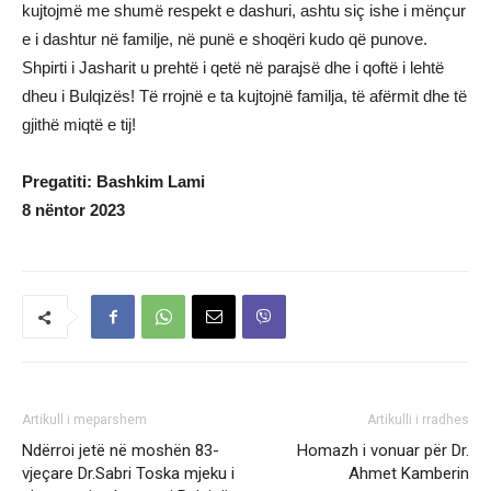
kujtojmë me shumë respekt e dashuri, ashtu siç ishe i mënçur
e i dashtur në familje, në punë e shoqëri kudo që punove.
Shpirti i Jasharit u prehtë i qetë në parajsë dhe i qoftë i lehtë
dheu i Bulqizës! Të rrojnë e ta kujtojnë familja, të afërmit dhe të
gjithë miqtë e tij!
Pregatiti: Bashkim Lami
8 nëntor 2023
Artikull i meparshem
Artikulli i rradhes
Ndërroi jetë në moshën 83-
Homazh i vonuar për Dr.
vjeçare Dr.Sabri Toska mjeku i
Ahmet Kamberin