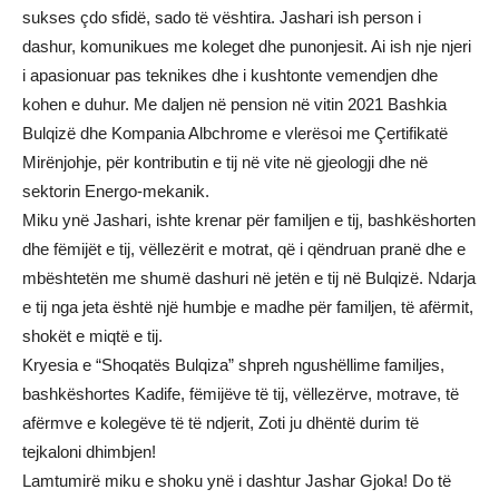
sukses çdo sfidë, sado të vështira. Jashari ish person i
dashur, komunikues me koleget dhe punonjesit. Ai ish nje njeri
i apasionuar pas teknikes dhe i kushtonte vemendjen dhe
kohen e duhur. Me daljen në pension në vitin 2021 Bashkia
Bulqizë dhe Kompania Albchrome e vlerësoi me Çertifikatë
Mirënjohje, për kontributin e tij në vite në gjeologji dhe në
sektorin Energo-mekanik.
Miku ynë Jashari, ishte krenar për familjen e tij, bashkëshorten
dhe fëmijët e tij, vëllezërit e motrat, që i qëndruan pranë dhe e
mbështetën me shumë dashuri në jetën e tij në Bulqizë. Ndarja
e tij nga jeta është një humbje e madhe për familjen, të afërmit,
shokët e miqtë e tij.
Kryesia e “Shoqatës Bulqiza” shpreh ngushëllime familjes,
bashkëshortes Kadife, fëmijëve të tij, vëllezërve, motrave, të
afërmve e kolegëve të të ndjerit, Zoti ju dhëntë durim të
tejkaloni dhimbjen!
Lamtumirë miku e shoku ynë i dashtur Jashar Gjoka! Do të