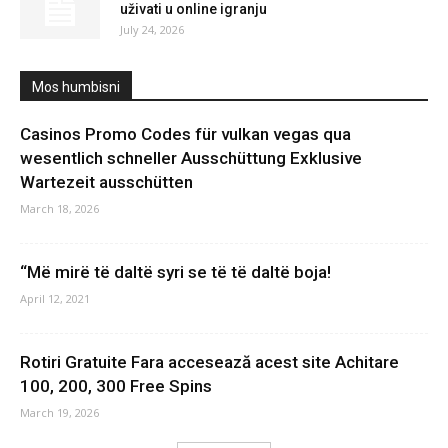
uživati u online igranju
July 24, 2026
Mos humbisni
Casinos Promo Codes für vulkan vegas qua
wesentlich schneller Ausschüttung Exklusive
Wartezeit ausschütten
March 18, 2026
“Më mirë të daltë syri se të të daltë boja!
April 12, 2021
Rotiri Gratuite Fara accesează acest site Achitare
100, 200, 300 Free Spins
March 19, 2026