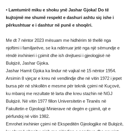
• Lamtumirë miku e shoku ynë Jashar Gjoka! Do të
kujtojmë me shumë respekt e dashuri ashtu siç ishe i
përkushtuar e i dashtur në punë e shoqëri.
Me dt 7 nëntor 2023 mësuam me hidhërim të thellë nga
njoftimi i familjarëve, se ka ndërruar jetë nga një sëmundje e
rëndë inxhinieri i çpimit dhe ish drejtuesi i gjeologjisë në
Bulqizë, Jashar Gjoka.
Jashar Hamit Gjoka ka lindur në vajkal në 15 nëntor 1954.
Arsimin 8 vjeçar e kreu në vendlindje dhe në vitin 1972 i jepet
bursa për në shkollën e mesme për teknik çpimi në Kuçovë,
ku mbaroj me rezultate të larta dhe kreu stazhin në NGJ
Bulqizë. Në vitin 1977 fillon Universitetin e Tiranës në
Fakultetin e Gjeologji Minierave në degën e çpimit, që e
përfundoj në vitin 1982.
Emrohet inxhinier çpimi në Ekspeditën Gjeologjike në Bulqizë,