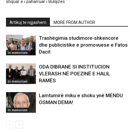
shquar e i paharruar i Bulqizës
Artikuj te ngjashem
MORE FROM AUTHOR
Trashëgimia studimore-shkencore
dhe publicistike e promovuese e Fatos
Dacit
In memoriam
ODA DIBRANE SI INSTITUCION
VLERASH NË POEZINË E HALIL
RAMËS
In memoriam
Lamtumirë miku e shoku ynë MENDU
OSMAN DEMA!
In memoriam