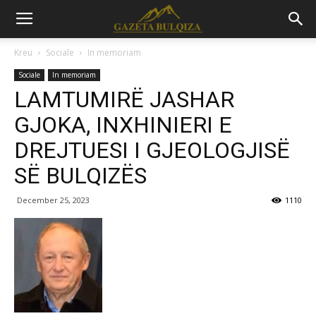
Kreu
Sociale
In memoriam
Sociale
In memoriam
LAMTUMIRË JASHAR
GJOKA, INXHINIERI E
DREJTUESI I GJEOLOGJISË
SË BULQIZËS
December 25, 2023
1110