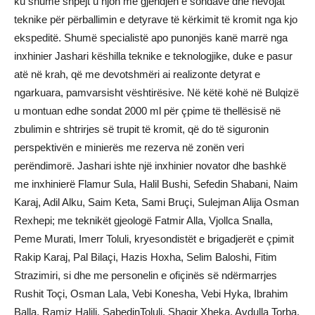
ku shumë shpejt u njoh me gjëndjen e sondave dhe nevojat
teknike për përballimin e detyrave të kërkimit të kromit nga kjo
ekspeditë. Shumë specialistë apo punonjës kanë marrë nga
inxhinier Jashari këshilla teknike e teknologjike, duke e pasur
atë në krah, që me devotshmëri ai realizonte detyrat e
ngarkuara, pamvarsisht vështirësive. Në këtë kohë në Bulqizë
u montuan edhe sondat 2000 ml për çpime të thellësisë në
zbulimin e shtrirjes së trupit të kromit, që do të siguronin
perspektivën e minierës me rezerva në zonën veri
perëndimorë. Jashari ishte një inxhinier novator dhe bashkë
me inxhinierë Flamur Sula, Halil Bushi, Sefedin Shabani, Naim
Karaj, Adil Alku, Saim Keta, Sami Bruçi, Sulejman Alija Osman
Rexhepi; me teknikët gjeologë Fatmir Alla, Vjollca Snalla,
Peme Murati, Imerr Toluli, kryesondistët e brigadjerët e çpimit
Rakip Karaj, Pal Bilaçi, Hazis Hoxha, Selim Baloshi, Fitim
Strazimiri, si dhe me personelin e ofiçinës së ndërmarrjes
Rushit Toçi, Osman Lala, Vebi Konesha, Vebi Hyka, Ibrahim
Balla, Ramiz Halili, SabedinToluli, Shaqir Xheka, Avdulla Torba,