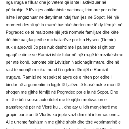
nga rruga e filluar dhe jo vetëm që ishte i aktivizuar në
përkrahje të lëvizjes antifashiste nacionalçlirimtare por edhe
ishte i angazhuar në detyrimet ndaj familjes në Sopot. Në një
moment deshti që ta marrë bashkëshorten me të dy fëmijët në
Pogradec që të realizonte një jetë normale familjare dhe këtë
dëshirë ua çfaqi edhe mixhallarëve por Isa Hyseni (Demiri)
nuk e aprovoi! Jo pse nuk deshti me i pa bashkë si çift por
ngaqë e dinte se Ramizi ishte futur në një rrugë të rrezikëshme
për atë kohë, punonte për Lëvizjen Nacionaçlirimtare, dhe në
rast të ndonjë rreziku mund t’i ngelnin fëmijët e Ramizit
rrugave. Ramizi në respekt të atyre që e rritën por edhe i
bindur në argumentimin logjik të fjalëve të Isasë nuk e mori të
shoqen me gjithë fëmijë në Pogradec por e la në Sopot. Dhe
mirë e bëri sepse autoritetet me të njëjtin motivacion e
transferojnë për në Vlorë ku … dhe aty u lidh menjëherë me
grupin partizan të Vlorës ku jepte vazhdimisht informacione…
Ai e urrente fashizmin me gjithë shpirt dhe tërë veprimtarinë e