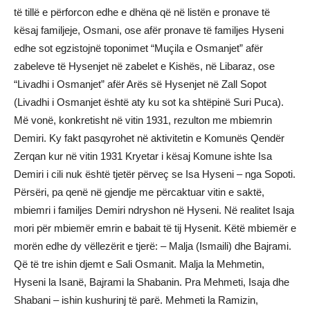
të tillë e përforcon edhe e dhëna që në listën e pronave të
kësaj familjeje, Osmani, ose afër pronave të familjes Hyseni
edhe sot egzistojnë toponimet “Muçila e Osmanjet” afër
zabeleve të Hysenjet në zabelet e Kishës, në Libaraz, ose
“Livadhi i Osmanjet” afër Arës së Hysenjet në Zall Sopot
(Livadhi i Osmanjet është aty ku sot ka shtëpinë Suri Puca).
Më vonë, konkretisht në vitin 1931, rezulton me mbiemrin
Demiri. Ky fakt pasqyrohet në aktivitetin e Komunës Qendër
Zerqan kur në vitin 1931 Kryetar i kësaj Komune ishte Isa
Demiri i cili nuk është tjetër përveç se Isa Hyseni – nga Sopoti.
Përsëri, pa qenë në gjendje me përcaktuar vitin e saktë,
mbiemri i familjes Demiri ndryshon në Hyseni. Në realitet Isaja
mori për mbiemër emrin e babait të tij Hysenit. Këtë mbiemër e
morën edhe dy vëllezërit e tjerë: – Malja (Ismaili) dhe Bajrami.
Që të tre ishin djemt e Sali Osmanit. Malja la Mehmetin,
Hyseni la Isanë, Bajrami la Shabanin. Pra Mehmeti, Isaja dhe
Shabani – ishin kushurinj të parë. Mehmeti la Ramizin,