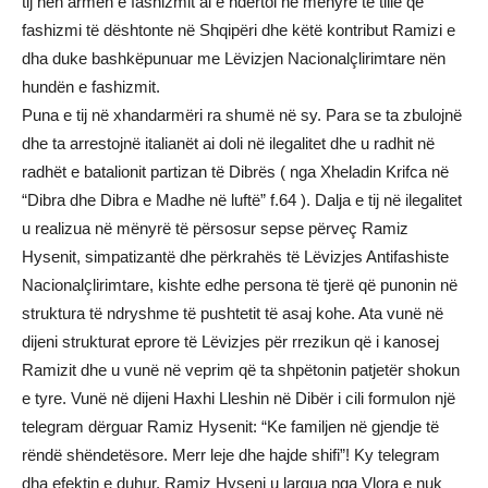
tij nën armën e fashizmit ai e ndërtoi në mënyrë të tillë që
fashizmi të dështonte në Shqipëri dhe këtë kontribut Ramizi e
dha duke bashkëpunuar me Lëvizjen Nacionalçlirimtare nën
hundën e fashizmit.
Puna e tij në xhandarmëri ra shumë në sy. Para se ta zbulojnë
dhe ta arrestojnë italianët ai doli në ilegalitet dhe u radhit në
radhët e batalionit partizan të Dibrës ( nga Xheladin Krifca në
“Dibra dhe Dibra e Madhe në luftë” f.64 ). Dalja e tij në ilegalitet
u realizua në mënyrë të përsosur sepse përveç Ramiz
Hysenit, simpatizantë dhe përkrahës të Lëvizjes Antifashiste
Nacionalçlirimtare, kishte edhe persona të tjerë që punonin në
struktura të ndryshme të pushtetit të asaj kohe. Ata vunë në
dijeni strukturat eprore të Lëvizjes për rrezikun që i kanosej
Ramizit dhe u vunë në veprim që ta shpëtonin patjetër shokun
e tyre. Vunë në dijeni Haxhi Lleshin në Dibër i cili formulon një
telegram dërguar Ramiz Hysenit: “Ke familjen në gjendje të
rëndë shëndetësore. Merr leje dhe hajde shifi”! Ky telegram
dha efektin e duhur. Ramiz Hyseni u largua nga Vlora e nuk