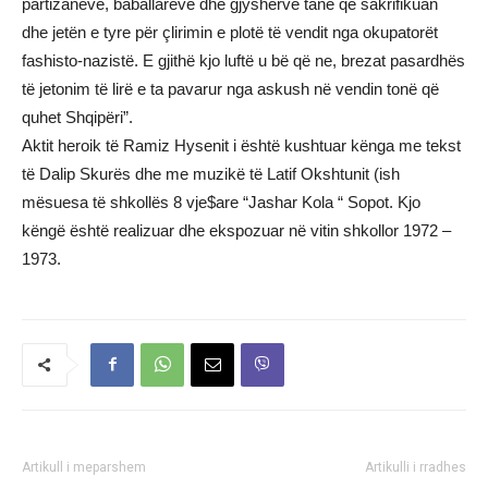
partizanëve, baballarëve dhe gjyshërve tanë që sakrifikuan
dhe jetën e tyre për çlirimin e plotë të vendit nga okupatorët
fashisto-nazistë. E gjithë kjo luftë u bë që ne, brezat pasardhës
të jetonim të lirë e ta pavarur nga askush në vendin tonë që
quhet Shqipëri”.
Aktit heroik të Ramiz Hysenit i është kushtuar kënga me tekst
të Dalip Skurës dhe me muzikë të Latif Okshtunit (ish
mësuesa të shkollës 8 vje$are “Jashar Kola “ Sopot. Kjo
këngë është realizuar dhe ekspozuar në vitin shkollor 1972 –
1973.
Artikull i meparshem
Artikulli i rradhes