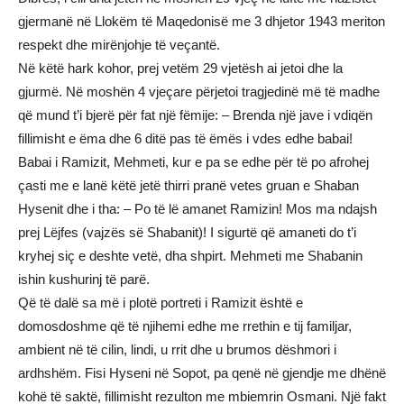
gjermanë në Llokëm të Maqedonisë me 3 dhjetor 1943 meriton
respekt dhe mirënjohje të veçantë.
Në këtë hark kohor, prej vetëm 29 vjetësh ai jetoi dhe la
gjurmë. Në moshën 4 vjeçare përjetoi tragjedinë më të madhe
që mund t’i bjerë për fat një fëmije: – Brenda një jave i vdiqën
fillimisht e ëma dhe 6 ditë pas të ëmës i vdes edhe babai!
Babai i Ramizit, Mehmeti, kur e pa se edhe për të po afrohej
çasti me e lanë këtë jetë thirri pranë vetes gruan e Shaban
Hysenit dhe i tha: – Po të lë amanet Ramizin! Mos ma ndajsh
prej Lëjfes (vajzës së Shabanit)! I sigurtë që amaneti do t’i
kryhej siç e deshte vetë, dha shpirt. Mehmeti me Shabanin
ishin kushurinj të parë.
Që të dalë sa më i plotë portreti i Ramizit është e
domosdoshme që të njihemi edhe me rrethin e tij familjar,
ambient në të cilin, lindi, u rrit dhe u brumos dëshmori i
ardhshëm. Fisi Hyseni në Sopot, pa qenë në gjendje me dhënë
kohë të saktë, fillimisht rezulton me mbiemrin Osmani. Një fakt