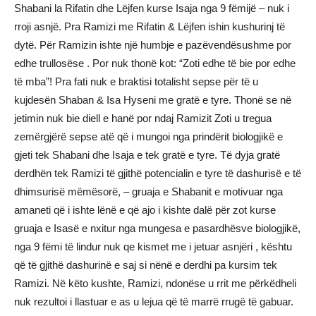
Shabani la Rifatin dhe Lëjfen kurse Isaja nga 9 fëmijë – nuk i
rroji asnjë. Pra Ramizi me Rifatin & Lëjfen ishin kushurinj të
dytë. Për Ramizin ishte një humbje e pazëvendësushme por
edhe trullosëse . Por nuk thonë kot: “Zoti edhe të bie por edhe
të mba”! Pra fati nuk e braktisi totalisht sepse për të u
kujdesën Shaban & Isa Hyseni me gratë e tyre. Thonë se në
jetimin nuk bie diell e hanë por ndaj Ramizit Zoti u tregua
zemërgjërë sepse atë që i mungoi nga prindërit biologjikë e
gjeti tek Shabani dhe Isaja e tek gratë e tyre. Të dyja gratë
derdhën tek Ramizi të gjithë potencialin e tyre të dashurisë e të
dhimsurisë mëmësorë, – gruaja e Shabanit e motivuar nga
amaneti që i ishte lënë e që ajo i kishte dalë për zot kurse
gruaja e Isasë e nxitur nga mungesa e pasardhësve biologjikë,
nga 9 fëmi të lindur nuk qe kismet me i jetuar asnjëri , kështu
që të gjithë dashurinë e saj si nënë e derdhi pa kursim tek
Ramizi. Në këto kushte, Ramizi, ndonëse u rrit me përkëdheli
nuk rezultoi i llastuar e as u lejua që të marrë rrugë të gabuar.