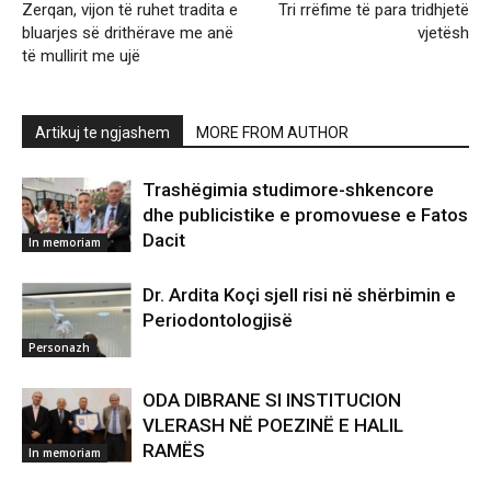
Zerqan, vijon të ruhet tradita e
Tri rrëfime të para tridhjetë
bluarjes së drithërave me anë
vjetësh
të mullirit me ujë
Artikuj te ngjashem
MORE FROM AUTHOR
Trashëgimia studimore-shkencore
dhe publicistike e promovuese e Fatos
Dacit
In memoriam
Dr. Ardita Koçi sjell risi në shërbimin e
Periodontologjisë
Personazh
ODA DIBRANE SI INSTITUCION
VLERASH NË POEZINË E HALIL
RAMËS
In memoriam