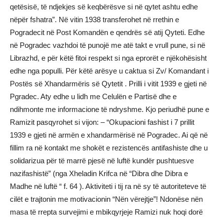
qetësisë, të ndjekjes së keqbërësve si në qytet ashtu edhe
nëpër fshatra”. Në vitin 1938 transferohet në rrethin e
Pogradecit në Post Komandën e qendrës së atij Qyteti. Edhe
në Pogradec vazhdoi të punojë me atë takt e vrull pune, si në
Librazhd, e për këtë fitoi respekt si nga eprorët e njëkohësisht
edhe nga populli. Për këtë arësye u caktua si Zv/ Komandant i
Postës së Xhandarmëris së Qytetit . Prilli i vitit 1939 e gjeti në
Pgradec. Aty edhe u lidh me Celulën e Partisë dhe e
ndihmonte me informacione të ndryshme. Kjo periudhë pune e
Ramizit pasqyrohet si vijon: – “Okupacioni fashist i 7 prillit
1939 e gjeti në armën e xhandarmërisë në Pogradec. Ai që në
fillim ra në kontakt me shokët e rezistencës antifashiste dhe u
solidarizua për të marrë pjesë në luftë kundër pushtuesve
nazifashistë” (nga Xheladin Krifca në “Dibra dhe Dibra e
Madhe në luftë “ f. 64 ). Aktiviteti i tij ra në sy të autoriteteve të
cilët e trajtonin me motivacionin “Nën vërejtje”! Ndonëse nën
masa të rrepta survejimi e mbikqyrjeje Ramizi nuk hoqi dorë