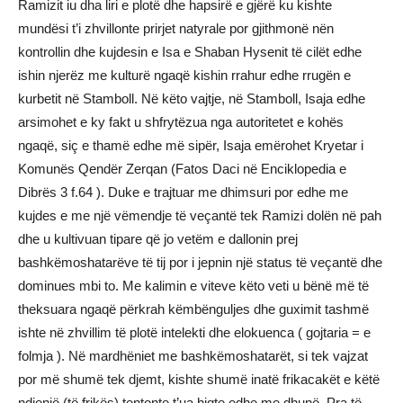
Ramizit iu dha liri e plotë dhe hapsirë e gjërë ku kishte
mundësi t’i zhvillonte prirjet natyrale por gjithmonë nën
kontrollin dhe kujdesin e Isa e Shaban Hysenit të cilët edhe
ishin njerëz me kulturë ngaqë kishin rrahur edhe rrugën e
kurbetit në Stamboll. Në këto vajtje, në Stamboll, Isaja edhe
arsimohet e ky fakt u shfrytëzua nga autoritetet e kohës
ngaqë, siç e thamë edhe më sipër, Isaja emërohet Kryetar i
Komunës Qendër Zerqan (Fatos Daci në Enciklopedia e
Dibrës 3 f.64 ). Duke e trajtuar me dhimsuri por edhe me
kujdes e me një vëmendje të veçantë tek Ramizi dolën në pah
dhe u kultivuan tipare që jo vetëm e dallonin prej
bashkëmoshatarëve të tij por i jepnin një status të veçantë dhe
dominues mbi to. Me kalimin e viteve këto veti u bënë më të
theksuara ngaqë përkrah këmbënguljes dhe guximit tashmë
ishte në zhvillim të plotë intelekti dhe elokuenca ( gojtaria = e
folmja ). Në mardhëniet me bashkëmoshatarët, si tek vajzat
por më shumë tek djemt, kishte shumë inatë frikacakët e këtë
ndjenjë (të frikës) tentonte t’ua hiqte edhe me dhunë. Pra të