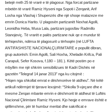
betejë rreth 25 të vrarë e të plagosur. Nga forcat partizane
mbetën të vrarë Ramiz Hyseni nga Sopoti i Zerqanit, Arif
Losha nga Vlashaj i Shupenzës dhe një shoqe malazeze me
emrin Donica Harito. U plagosën partizanët Nexhat Agolli,
Leonidha Heba, Musa Lala, partizani jugosllav Radmillo
Stanojeviç. Të vrarët e palës partizane nuk qe e mundur të
tërhiqeshin, ndërsa të plagosurit u tërhoqën (në LUFTA
ANTIFASHISTE NACIONALÇLIRIMTARE e popullit dibran,
grup autorësh: Emin Agolli, Sali Hoxha, Xheladin Krifca, Pali
Carapuli, Sefer Kosova, f.180 – 181 ). Këtë postim po e
mbyllim me një shkrim sensibilizues të Kadri Dishës në
gazetën “Telegraf 14 janar 2013” nga ku citojmë :
“Hiqen nga shkollat emrat e dëshmorëve të atdheu”. Në këtë
artikull ndërmjet të tjerave lexojmë: “Shkolla 9-vjeçare dhe e
mesme Zerqan mbante emrin e dëshmorit të atdheut të Luftës
Nacional Çlirimtare Ramiz Hyseni. Kjo heqje e emrave është e
qëllimshme, për të humbur meritat dhe sakrificat e