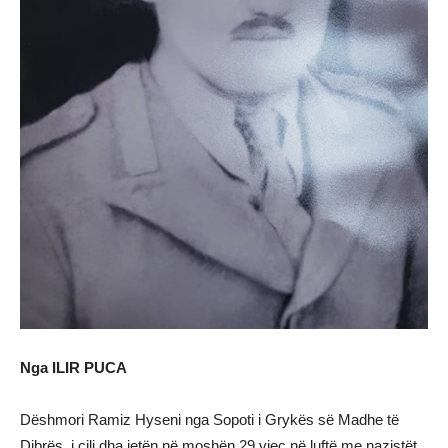
Nga ILIR PUCA
Dëshmori Ramiz Hyseni nga Sopoti i Grykës së Madhe të
Dibrës, i cili dha jetën në moshën 29 vjeç në luftë me nazistët