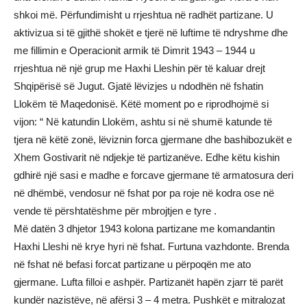
shkoi më. Përfundimisht u rrjeshtua në radhët partizane. U
aktivizua si të gjithë shokët e tjerë në luftime të ndryshme dhe
me fillimin e Operacionit armik të Dimrit 1943 – 1944 u
rrjeshtua në një grup me Haxhi Lleshin për të kaluar drejt
Shqipërisë së Jugut. Gjatë lëvizjes u ndodhën në fshatin
Llokëm të Maqedonisë. Këtë moment po e riprodhojmë si
vijon: “ Në katundin Llokëm, ashtu si në shumë katunde të
tjera në këtë zonë, lëviznin forca gjermane dhe bashibozukët e
Xhem Gostivarit në ndjekje të partizanëve. Edhe këtu kishin
gdhirë një sasi e madhe e forcave gjermane të armatosura deri
në dhëmbë, vendosur në fshat por pa roje në kodra ose në
vende të përshtatëshme për mbrojtjen e tyre .
Më datën 3 dhjetor 1943 kolona partizane me komandantin
Haxhi Lleshi në krye hyri në fshat. Furtuna vazhdonte. Brenda
në fshat në befasi forcat partizane u përpoqën me ato
gjermane. Lufta filloi e ashpër. Partizanët hapën zjarr të parët
kundër nazistëve, në afërsi 3 – 4 metra. Pushkët e mitralozat