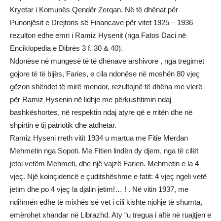
Kryetar i Komunës Qendër Zerqan. Në të dhënat për
Punonjësit e Drejtoris së Financave për vitet 1925 – 1936
rezulton edhe emri i Ramiz Hysenit (nga Fatos Daci në
Enciklopedia e Dibrës 3 f. 30 & 40).
Ndonëse në mungesë të të dhënave arshivore , nga tregimet
gojore të të bijës, Faries, e cila ndonëse në moshën 80 vjeç
gëzon shëndet të mirë mendor, rezultojnë të dhëna me vlerë
për Ramiz Hysenin në lidhje me përkushtimin ndaj
bashkëshortes, në respektin ndaj atyre që e rritën dhe në
shpirtin e tij patriotik dhe atdhetar.
Ramiz Hyseni rreth vitit 1934 u martua me Fitie Merdan
Mehmetin nga Sopoti. Me Fitien lindën dy djem, nga të cilët
jetoi vetëm Mehmeti, dhe një vajzë Farien. Mehmetin e la 4
vjeç. Një koinçidencë e çuditshëshme e fatit: 4 vjeç ngeli vetë
jetim dhe po 4 vjeç la djalin jetim!… ! . Në vitin 1937, me
ndihmën edhe të mixhës së vet i cili kishte njohje të shumta,
emërohet xhandar në Librazhd. Aty “u tregua i aftë në ruajtjen e