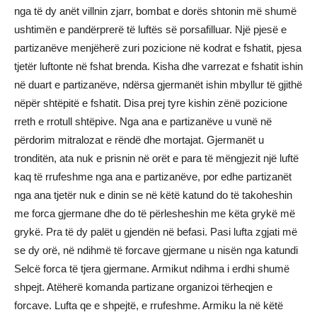
nga të dy anët villnin zjarr, bombat e dorës shtonin më shumë
ushtimën e pandërprerë të luftës së porsafilluar. Një pjesë e
partizanëve menjëherë zuri pozicione në kodrat e fshatit, pjesa
tjetër luftonte në fshat brenda. Kisha dhe varrezat e fshatit ishin
në duart e partizanëve, ndërsa gjermanët ishin mbyllur të gjithë
nëpër shtëpitë e fshatit. Disa prej tyre kishin zënë pozicione
rreth e rrotull shtëpive. Nga ana e partizanëve u vunë në
përdorim mitralozat e rëndë dhe mortajat. Gjermanët u
tronditën, ata nuk e prisnin në orët e para të mëngjezit një luftë
kaq të rrufeshme nga ana e partizanëve, por edhe partizanët
nga ana tjetër nuk e dinin se në këtë katund do të takoheshin
me forca gjermane dhe do të përlesheshin me këta grykë më
grykë. Pra të dy palët u gjendën në befasi. Pasi lufta zgjati më
se dy orë, në ndihmë të forcave gjermane u nisën nga katundi
Selcë forca të tjera gjermane. Armikut ndihma i erdhi shumë
shpejt. Atëherë komanda partizane organizoi tërheqjen e
forcave. Lufta qe e shpejtë, e rrufeshme. Armiku la në këtë