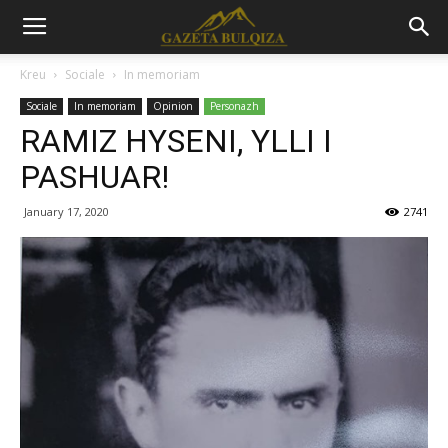
Kreu
Sociale
In memoriam
Sociale
In memoriam
Opinion
Personazh
RAMIZ HYSENI, YLLI I
PASHUAR!
January 17, 2020
2741