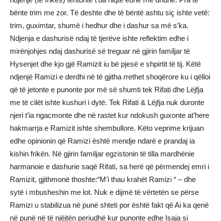
bënte trim me zor. Të deshte dhe të bëntë ashtu siç ishte vetë:
trim, guximtar, shumë i hedhur dhe i dashur sa më s’ka.
Ndjenja e dashurisë ndaj të tjerëve ishte reflektim edhe i
mirënjohjes ndaj dashurisë së treguar në gjirin familjar të
Hysenjet dhe kjo gjë Ramizit iu bë pjesë e shpirtit të tij. Këtë
ndjenjë Ramizi e derdhi në të gjitha rrethet shoqërore ku i qëlloi
që të jetonte e punonte por më së shumti tek Rifati dhe Lëjfja
me të cilët ishte kushuri i dytë. Tek Rifati & Lëjfja nuk duronte
njeri t’ia ngacmonte dhe në rastet kur ndokush guxonte at’here
hakmarrja e Ramizit ishte shembullore. Këto veprime krijuan
edhe opinionin që Ramizi është mendje ndarë e prandaj ia
kishin frikën. Në gjirin familjar egzistonin të tilla mardhënie
harmanoie e dashurie saqë Rifati, sa herë që përmendej emri i
Ramizit, gjithmonë thoshte:“M’i thau krahët Ramizi “ – dhe
sytë i mbusheshin me lot. Nuk e dijmë të vërtetën se përse
Ramizi u stabilizua në punë shteti por është fakt që Ai ka qenë
në punë në të njëjtën periudhë kur punonte edhe Isaja si