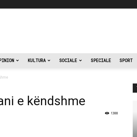
PINION
KULTURA
SOCIALE
SPECIALE
SPORT
dshme
prani e këndshme
1388