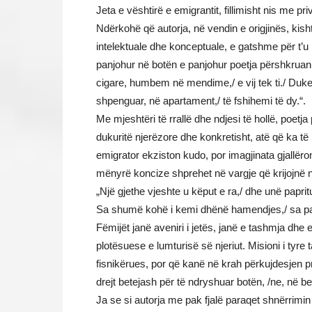
Jeta e vështirë e emigrantit, fillimisht nis me 
Ndërkohë që autorja, në vendin e origjinës, kish
intelektuale dhe konceptuale, e gatshme për t’u 
panjohur në botën e panjohur poetja përshkruan:
cigare, humbem në mendime,/ e vij tek ti./ Duke
shpenguar, në apartament,/ të fshihemi të dy.“.
Me mjeshtëri të rrallë dhe ndjesi të hollë, poetj
dukuritë njerëzore dhe konkretisht, atë që ka të
emigrator ekziston kudo, por imagjinata gjallëro
mënyrë koncize shprehet në vargje që krijojnë nj
„Një gjethe vjeshte u këput e ra,/ dhe unë papr
Sa shumë kohë i kemi dhënë hamendjes,/ sa pa
Fëmijët janë aveniri i jetës, janë e tashmja dhe
plotësuese e lumturisë së njeriut. Misioni i ty
fisnikërues, por që kanë në krah përkujdesjen p
drejt betejash për të ndryshuar botën, /ne, në bete
Ja se si autorja me pak fjalë paraqet shnërrimin 