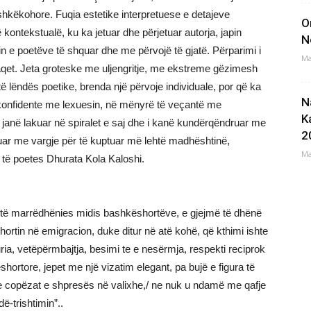
hkëkohore. Fuqia estetike interpretuese e detajeve
O
 kontekstualë, ku ka jetuar dhe përjetuar autorja, japin
N
 e poetëve të shquar dhe me përvojë të gjatë. Përparimi i
Ma
kaqet. Jeta groteske me uljengritje, me ekstreme gëzimesh
 lëndës poetike, brenda një përvoje individuale, por që ka
N
e konfidente me lexuesin, në mënyrë të veçantë me
K
 janë lakuar në spiralet e saj dhe i kanë kundërqëndruar me
2
ustruar me vargje për të kuptuar më lehtë madhështinë,
Ma
 të poetes Dhurata Kola Kaloshi.
ze të marrëdhënies midis bashkëshortëve, e gjejmë të dhënë
hortin në emigracion, duke ditur në atë kohë, që kthimi ishte
uria, vetëpërmbajtja, besimi te e nesërmja, respekti reciprok
ortore, jepet me një vizatim elegant, pa bujë e figura të
 Me copëzat e shpresës në valixhe,/ ne nuk u ndamë me qafje
ë-trishtimin”..