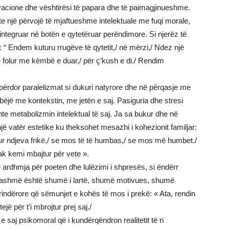
privacione dhe vështirësi të papara dhe të paimagjinueshme.
te një përvojë të mjaftueshme intelektuale me fuqi morale,
integruar në botën e qytetëruar perëndimore. Si njerëz të
 “ Endem kuturu rrugëve të qytetit,/ në mërzi,/ Ndez një
 folur me këmbë e duar,/ për ç’kush e di./ Rendim
a përdor paralelizmat si dukuri natyrore dhe në përqasje me
 bëjë me kontekstin, me jetën e saj. Pasiguria dhe stresi
nte metabolizmin intelektual të saj. Ja sa bukur dhe në
ë vatër estetike ku theksohet mesazhi i kohezionit familjar:
itur ndjeva frikë,/ se mos të të humbas,/ se mos më humbet./
k kemi mbajtur për vete ».
 e ardhmja për poeten dhe lulëzimi i shpresës, si ëndërr
re tashmë është shumë i lartë, shumë motivues, shumë
rindërore që sëmunjet e kohës të mos i prekë: « Ata, rendin
jë për t’i mbrojtur prej saj./
e saj psikomoral që i kundërqëndron realitetit të ri