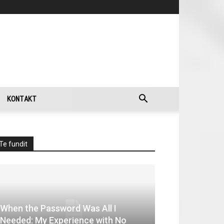
KONTAKT
Te fundit
When the Password Was All I
Needed: My Experience with No