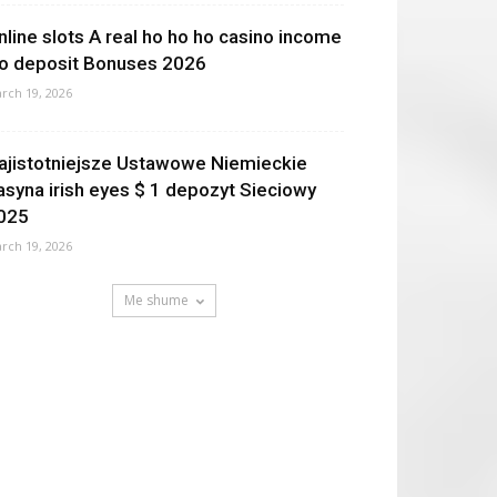
nline slots A real ho ho ho casino income
o deposit Bonuses 2026
rch 19, 2026
ajistotniejsze Ustawowe Niemieckie
asyna irish eyes $ 1 depozyt Sieciowy
025
rch 19, 2026
Me shume