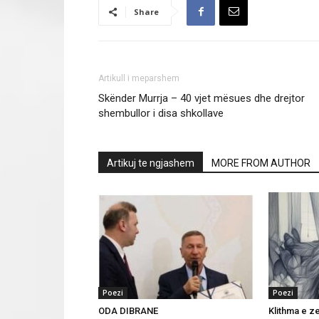
Share
Artikull i meparshem
Skënder Murrja – 40 vjet mësues dhe drejtor
shembullor i disa shkollave
Artikuj te ngjashem
MORE FROM AUTHOR
Poezi
Poezi
ODA DIBRANE
Klithma e 