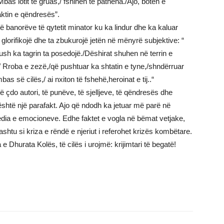
bas lotit të gruas,/ fshihen të pathëna./Ajo, botën e
aktin e qëndresës”.
të banorëve të qytetit minator ku ka lindur dhe ka kaluar
a glorifikojë dhe ta zbukurojë jetën në mënyrë subjektive: “
hkush ka tagrin ta posedojë./Dëshirat shuhen në terrin e
 Rroba e zezë,/që pushtuar ka shtatin e tyne,/shndërruar
s së cilës,/ ai nxiton të fshehë,heroinat e tij..“
ë çdo autori, të punëve, të sjelljeve, të qëndresës dhe
u është një parafakt. Ajo që ndodh ka jetuar më parë në
edia e emocioneve. Edhe faktet e vogla në bëmat vetjake,
htu si kriza e rëndë e njeriut i referohet krizës kombëtare.
 Dhurata Kolës, të cilës i urojmë: krijimtari të begatë!