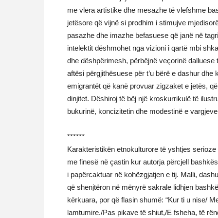
me vlera artistike dhe mesazhe të vlefshme bas
jetësore që vijnë si prodhim i stimujve mjedisorë
pasazhe dhe imazhe befasuese që janë në tagrin
intelektit dëshmohet nga vizioni i qartë mbi sh
dhe dëshpërimesh, përbëjnë veçorinë dalluese të
aftësi përgjithësuese për t’u bërë e dashur dh
emigrantët që kanë provuar zigzaket e jetës, që
dinjitet. Dëshiroj të bëj një kroskurrikulë të il
bukurinë, koncizitetin dhe modestinë e vargjeve
******
Karakteristikën etnokulturore të yshtjes serio
me finesë në çastin kur autorja përcjell bashkës
i papërcaktuar në kohëzgjatjen e tij. Malli, dash
që shenjtëron në mënyrë sakrale lidhjen bashkësh
kërkuara, por që flasin shumë: “Kur ti u nise/
lamtumire./Pas pikave të shiut,/E fsheha, të rënd