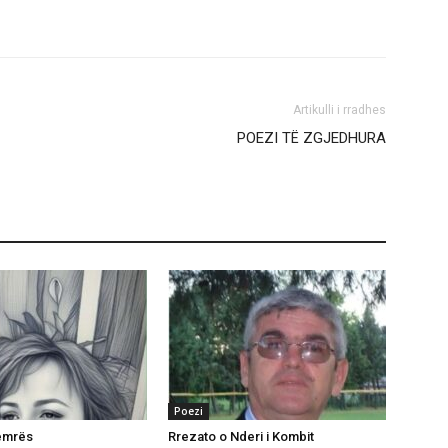
Artikulli i rradhes
POEZI TË ZGJEDHURA
Poezi
zemrës
Rrezato o Nderi i Kombit