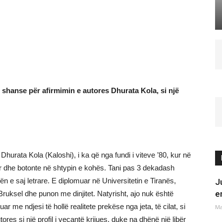
në shanse për afirmimin e autores Dhurata Kola, si një
k, Dhurata Kola (Kaloshi), i ka që nga fundi i viteve ’80, kur në
rar dhe botonte në shtypin e kohës. Tani pas 3 dekadash
 e saj letrare. E diplomuar në Universitetin e Tiranës,
J
e
 Bruksel dhe punon me dinjitet. Natyrisht, ajo nuk është
ar me ndjesi të hollë realitete prekëse nga jeta, të cilat, si
Ma
ores si një profil i veçantë krijues, duke na dhënë një libër