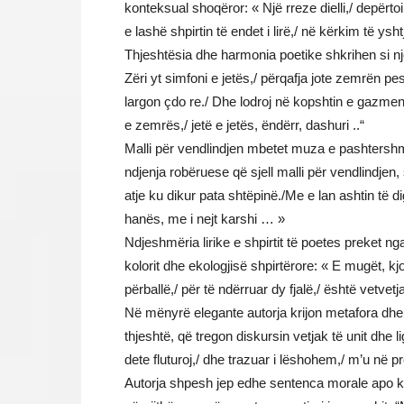
konteksual shoqëror: « Një rreze dielli,/ depërtoi
e lashë shpirtin të endet i lirë,/ në kërkim të ysh
Thjeshtësia dhe harmonia poetike shkrihen si nj
Zëri yt simfoni e jetës,/ përqafja jote zemrën pesh
largon çdo re./ Dhe lodroj në kopshtin e gazme
e zemrës,/ jetë e jetës, ëndërr, dashuri ..“
Malli për vendlindjen mbetet muza e pashtershm
ndjenja robëruese që sjell malli për vendlindjen,
atje ku dikur pata shtëpinë./Me e lan ashtin të digj
hanës, me i nejt karshi … »
Ndjeshmëria lirike e shpirtit të poetes preket nga 
kolorit dhe ekologjisë shpirtërore: « E mugët, kjo 
përballë,/ për të ndërruar dy fjalë,/ është vetvetja
Në mënyrë elegante autorja krijon metafora dhe k
thjeshtë, që tregon diskursin vetjak të unit dhe 
dete fluturoj,/ dhe trazuar i lëshohem,/ m’u në pre
Autorja shpesh jep edhe sentenca morale apo ko