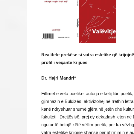
Realitete prekëse si vatra estetike që krijoj
profil i veçantë krijues
Dr. Hajri Mandri*
Fillimet e veta poetike, autorja e këtij libri poeti
gjimnazin e Bulqizës, aktivizohej në rrethin let
kanë ndryshuar shumë gjëra në jetën dhe kulturën
fakulteti i Drejtësisë, prej dy dekadash jeton në
ngutur të botojë këtë vëllim poetik, por ka vëzhgu
vatra estetike krijojnë shanse për afirmimin e aut