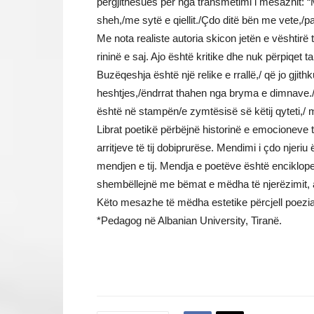
përgjithësues për nga transmetimi i mesazhit: “M
sheh,/me sytë e qiellit./Çdo ditë bën me vete,/p
Me nota realiste autoria skicon jetën e vështirë 
rininë e saj. Ajo është kritike dhe nuk përpiqet t
Buzëqeshja është një relike e rrallë,/ që jo gjit
heshtjes,/ëndrrat thahen nga bryma e dimnave./
është në stampën/e zymtësisë së këtij qyteti,/ mba
Librat poetikë përbëjnë historinë e emocioneve t
arritjeve të tij dobiprurëse. Mendimi i çdo njeri
mendjen e tij. Mendja e poetëve është enciklop
shembëllejnë me bëmat e mëdha të njerëzimit, as
Këto mesazhe të mëdha estetike përcjell poezia e
*Pedagog në Albanian University, Tiranë.