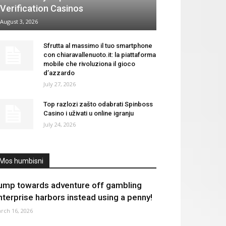
Verification Casinos
August 3, 2026
Sfrutta al massimo il tuo smartphone
con chiaravallenuoto.it: la piattaforma
mobile che rivoluziona il gioco
d’azzardo
July 27, 2026
Top razlozi zašto odabrati Spinboss
Casino i uživati u online igranju
July 24, 2026
Mos humbisni
ump towards adventure off gambling
nterprise harbors instead using a penny!
rch 16, 2026