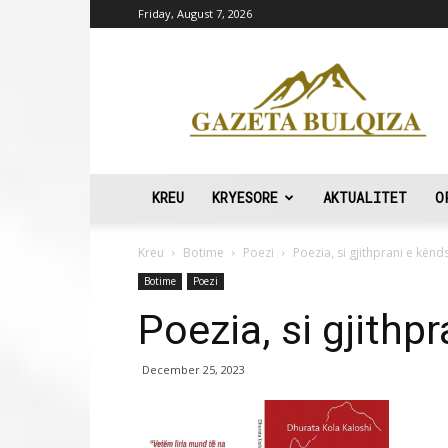
Friday, August 7, 2026
Gazeta
Bulqiza
KREU
KRYESORE
AKTUALITET
O
Kreu
Botime
Poezi
Poezia, si gjithprani e kën
Botime
Poezi
Poezia, si gjith
December 25, 2023