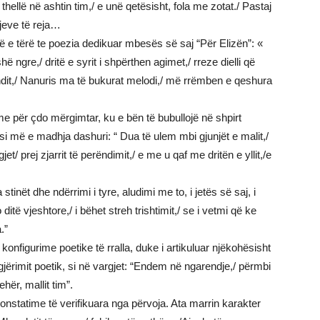
 thellë në ashtin tim,/ e unë qetësisht, fola me zotat./ Pastaj
tjeve të reja…
ë e tërë te poezia dedikuar mbesës së saj “Për Elizën”: «
ë ngre,/ dritë e syrit i shpërthen agimet,/ rreze dielli që
ndit,/ Nanuris ma të bukurat melodi,/ më rrëmben e qeshura
e për çdo mërgimtar, ku e bën të bubullojë në shpirt
 si më e madhja dashuri: “ Dua të ulem mbi gjunjët e malit,/
et/ prej zjarrit të perëndimit,/ e me u qaf me dritën e yllit,/e
stinët dhe ndërrimi i tyre, aludimi me to, i jetës së saj, i
ditë vjeshtore,/ i bëhet streh trishtimit,/ se i vetmi që ke
.”
onfigurime poetike të rralla, duke i artikuluar njëkohësisht
ligjërimit poetik, si në vargjet: “Endem në ngarendje,/ përmbi
hër, mallit tim”.
nstatime të verifikuara nga përvoja. Ata marrin karakter