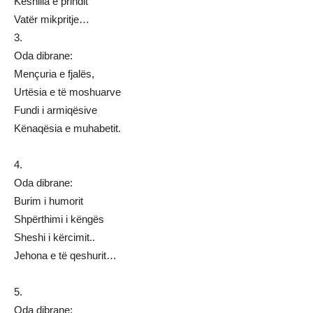
Këshilla e prindit
Vatër mikpritje…
3.
Oda dibrane:
Mençuria e fjalës,
Urtësia e të moshuarve
Fundi i armiqësive
Kënaqësia e muhabetit.
4.
Oda dibrane:
Burim i humorit
Shpërthimi i këngës
Sheshi i kërcimit..
Jehona e të qeshurit…
5.
Oda dibrane: