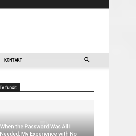
KONTAKT
Te fundit
When the Password Was All I
Needed: My Experience with No