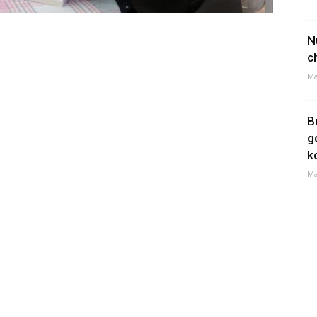
N
c
Ma
B
g
k
Ma