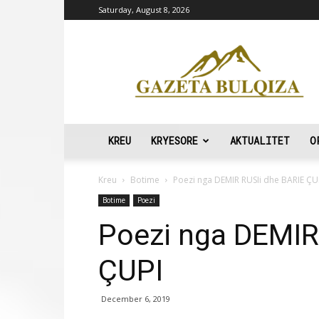
Saturday, August 8, 2026
Gazeta
Bulqiza
KREU
KRYESORE
AKTUALITET
O
Kreu
Botime
Poezi nga DEMIR RUSIi dhe BARIE ÇU
Botime
Poezi
Poezi nga DEMIR
ÇUPI
December 6, 2019