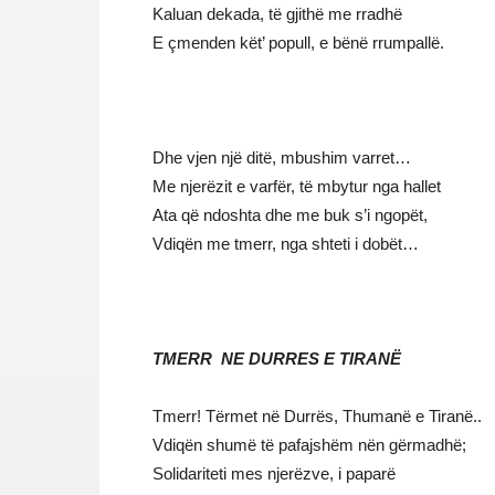
Kaluan dekada, të gjithë me rradhë
E çmenden kët’ popull, e bënë rrumpallë.
Dhe vjen një ditë, mbushim varret…
Me njerëzit e varfër, të mbytur nga hallet
Ata që ndoshta dhe me buk s’i ngopët,
Vdiqën me tmerr, nga shteti i dobët…
TMERR NE DURRES E TIRANË
Tmerr! Tërmet në Durrës, Thumanë e Tiranë..
Vdiqën shumë të pafajshëm nën gërmadhë;
Solidariteti mes njerëzve, i paparë