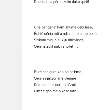
Dhe kafsha për të zotin duke qarë!
Unë për qenin kam shumë debulesë,
Është qënia më e ndjeshme e me besë;
Shikoni miq, a nuk ju dhimbset,
Qeni të zotit nuk i shqitet….
Burri nën gurë kërkon ndihmë,
Qeni sinjalizon me ulërimë…
Këmbën mbi dorën e t’zotit,
Lutet e qan me pikë të lotit!