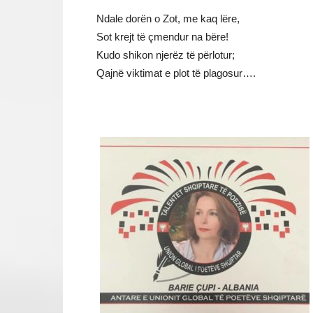
Ndale dorën o Zot, me kaq lëre,
Sot krejt të çmendur na bëre!
Kudo shikon njerëz të përlotur;
Qajnë viktimat e plot të plagosur….