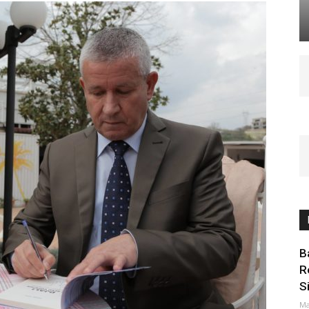
B
R
S
Ma