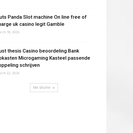
uts Panda Slot machine On line free of
harge uk casino legit Gamble
rch 18, 2026
ust thesis Casino beoordeling Bank
okasten Microgaming Kasteel passende
oppeling schrijven
rch 22, 2026
Me shume