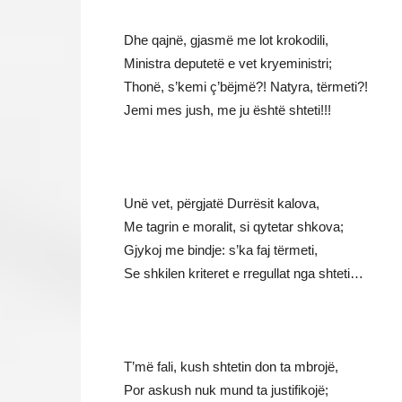
Dhe qajnë, gjasmë me lot krokodili,
Ministra deputetë e vet kryeministri;
Thonë, s’kemi ç’bëjmë?! Natyra, tërmeti?!
Jemi mes jush, me ju është shteti!!!
Unë vet, përgjatë Durrësit kalova,
Me tagrin e moralit, si qytetar shkova;
Gjykoj me bindje: s’ka faj tërmeti,
Se shkilen kriteret e rregullat nga shteti…
T’më fali, kush shtetin don ta mbrojë,
Por askush nuk mund ta justifikojë;