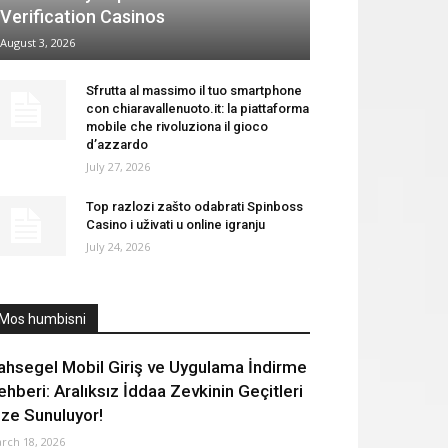
Verification Casinos
August 3, 2026
Sfrutta al massimo il tuo smartphone
con chiaravallenuoto.it: la piattaforma
mobile che rivoluziona il gioco
d’azzardo
July 27, 2026
Top razlozi zašto odabrati Spinboss
Casino i uživati u online igranju
July 24, 2026
Mos humbisni
ahsegel Mobil Giriş ve Uygulama İndirme
ehberi: Aralıksız İddaa Zevkinin Geçitleri
ize Sunuluyor!
rch 18, 2026