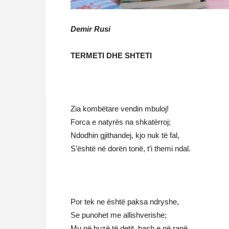
Demir Rusi
TERMETI DHE SHTETI
Zia kombëtare vendin mbuloj!
Forca e natyrës na shkatërroj;
Ndodhin gjithandej, kjo nuk të fal,
S’është në dorën tonë, t’i themi ndal.
Por tek ne është paksa ndryshe,
Se punohet me allishverishe;
Mu në buzë të detit, bash e në ranë