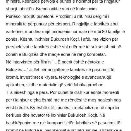
miniere, kështuqë përvoja e punës e ndihmoi për ta ringjallur
shpejt fabrikën. Brenda vitit e vuri në funksionim.
Punësoi mbi 80 punëtorë. Prodhimi u rrit. Nisi dërgimi i
mineralit të përpunuar për eksport. Ringjallja e fabrikës zbuti
varfërinë, mundësoi një mirëqënie normale në mbi 80 familje të
zonës. Kështu inxhnier Bukurosh Koçi, i aftë, me vizion për
perspektivat e fabrikës është sot ndër më të suksesshmit në
zonën e Bulqizës dhe madje edhe në rang kombëtar.
Në intervistën për filmin “…E nderit është nëntoka e
Bulqizës…” ai flet për ringjalljen e fabrikës së pasurimit të
kromit, investimet e kryera, teknologjitë e avancuara që
aplikohen, si dhe materialin që vetë fabrika prodhon.
T’ia nisesh nga e para. Por duhet të dish kur është momenti
për t’ia nisur e çka është më me rëndësi të mos ndalesh nga
vështirësitë. Ky është stili i punës, i metabolizuar në shpirtin
kërkues dhe novator të inxhinier Bukurosh Koçit. Në
bashkëpunim me një kompani tjetër, fabrikës së pasurimit të
kromit në Bulqizë iu bashkëngjit e privatizuar një ish fabrikë e