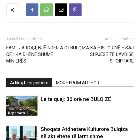
Artikull i meparshem
Artikulli i rradhes
FAMILJA KOÇI, NJË NDËR ATO
BULQIZA KA HISTORINË E SAJ
QË I KA DHËNË SHUMË
SI PJESË TË LAVDISË
MINIERËS
SHQIPTARE
Artikuj te ngjashem
MORE FROM AUTHOR
Le ta quaj: 36 orë në BULQIZË
Reportazh
Shoqata Atdhetare Kulturore Bulqiza
në aktivitete të larmishme