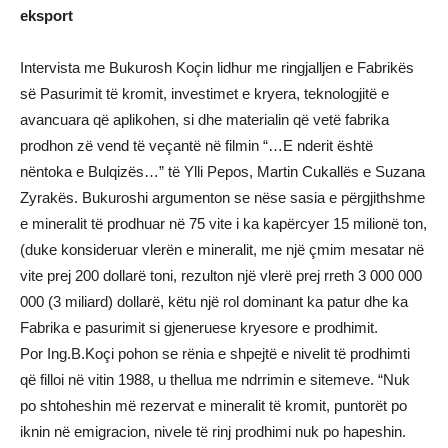
eksport
Intervista me Bukurosh Koçin lidhur me ringjalljen e Fabrikës
së Pasurimit të kromit, investimet e kryera, teknologjitë e
avancuara që aplikohen, si dhe materialin që vetë fabrika
prodhon zë vend të veçantë në filmin “…E nderit është
nëntoka e Bulqizës…” të Ylli Pepos, Martin Cukallës e Suzana
Zyrakës. Bukuroshi argumenton se nëse sasia e përgjithshme
e mineralit të prodhuar në 75 vite i ka kapërcyer 15 milionë ton,
(duke konsideruar vlerën e mineralit, me një çmim mesatar në
vite prej 200 dollarë toni, rezulton një vlerë prej rreth 3 000 000
000 (3 miliard) dollarë, këtu një rol dominant ka patur dhe ka
Fabrika e pasurimit si gjeneruese kryesore e prodhimit.
Por Ing.B.Koçi pohon se rënia e shpejtë e nivelit të prodhimti
që filloi në vitin 1988, u thellua me ndrrimin e sitemeve. “Nuk
po shtoheshin më rezervat e mineralit të kromit, puntorët po
iknin në emigracion, nivele të rinj prodhimi nuk po hapeshin.