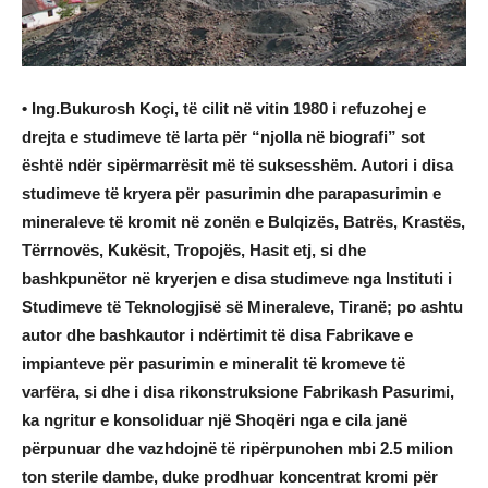
• Ing.Bukurosh Koçi, të cilit në vitin 1980 i refuzohej e
drejta e studimeve të larta për “njolla në biografi” sot
është ndër sipërmarrësit më të suksesshëm. Autori i disa
studimeve të kryera për pasurimin dhe parapasurimin e
mineraleve të kromit në zonën e Bulqizës, Batrës, Krastës,
Tërrnovës, Kukësit, Tropojës, Hasit etj, si dhe
bashkpunëtor në kryerjen e disa studimeve nga Instituti i
Studimeve të Teknologjisë së Mineraleve, Tiranë; po ashtu
autor dhe bashkautor i ndërtimit të disa Fabrikave e
impianteve për pasurimin e mineralit të kromeve të
varfëra, si dhe i disa rikonstruksione Fabrikash Pasurimi,
ka ngritur e konsoliduar një Shoqëri nga e cila janë
përpunuar dhe vazhdojnë të ripërpunohen mbi 2.5 milion
ton sterile dambe, duke prodhuar koncentrat kromi për