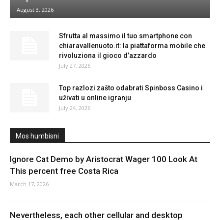
August 3, 2026
Sfrutta al massimo il tuo smartphone con
chiaravallenuoto.it: la piattaforma mobile che
rivoluziona il gioco d’azzardo
July 27, 2026
Top razlozi zašto odabrati Spinboss Casino i
uživati u online igranju
July 24, 2026
Mos humbisni
Ignore Cat Demo by Aristocrat Wager 100 Look At
This percent free Costa Rica
March 17, 2026
Nevertheless, each other cellular and desktop