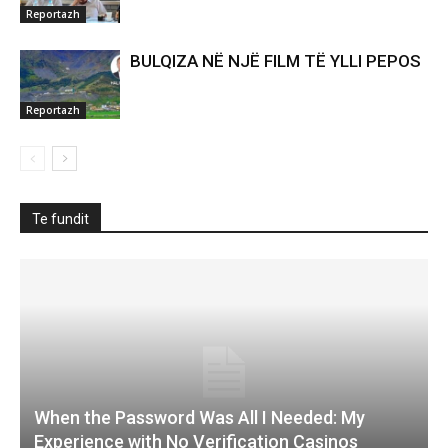
Reportazh
BULQIZA NË NJË FILM TË YLLI PEPOS
Reportazh
Te fundit
When the Password Was All I Needed: My
Experience with No Verification Casinos