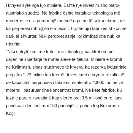
i kthyen sytë nga kjo minierë. Është një investim shqiptaro-
austriako-suedez. Në fabrikë është instaluar teknologjia më
moderne, e cila perdor një metodë nga më të sukseshmet, që
ka përparësi mbrojtjen e mjedisit. I gjithë uji i fabrikës shkon në
qark të shkurtër. Nuk përdoret asnjë lloj kimikati dhe nuk ka
rrjedhje.
“Nisi shfrytëzimi me kriter, me teknologji bashkohore për
daljen në sipërfaqe të materialeve të fjetura. Miniera e kromit
në Kalimash, sipas studimeve të kryera, ka rezerva industriale
prej afro 1,23 milion ton krom!!! Investimet e kryera rezultojnë
që kapaciteti përpunues i fabrikës është afro 40000 ton në vit
mineral i pasuruar dhe koncentrat kromi. Në këtë fabrikë, ku
faza e parë e investimit kap vlerën prej 3,5 milionë euro, janë
punësuar deri tani mbi 150 punonjës”,-pohon Ing.Bukurosh
Koçi