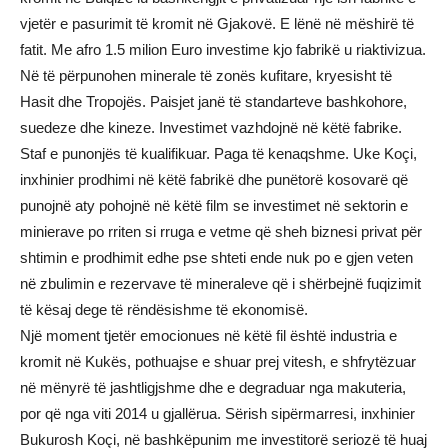
vjetër e pasurimit të kromit në Gjakovë. E lënë në mëshirë të
fatit. Me afro 1.5 milion Euro investime kjo fabrikë u riaktivizua.
Në të përpunohen minerale të zonës kufitare, kryesisht të
Hasit dhe Tropojës. Paisjet janë të standarteve bashkohore,
suedeze dhe kineze. Investimet vazhdojnë në këtë fabrike.
Staf e punonjës të kualifikuar. Paga të kenaqshme. Uke Koçi,
inxhinier prodhimi në këtë fabrikë dhe punëtorë kosovarë që
punojnë aty pohojnë në këtë film se investimet në sektorin e
minierave po rriten si rruga e vetme që sheh biznesi privat për
shtimin e prodhimit edhe pse shteti ende nuk po e gjen veten
në zbulimin e rezervave të mineraleve që i shërbejnë fuqizimit
të kësaj dege të rëndësishme të ekonomisë.
Një moment tjetër emocionues në këtë fil është industria e
kromit në Kukës, pothuajse e shuar prej vitesh, e shfrytëzuar
në mënyrë të jashtligjshme dhe e degraduar nga makuteria,
por që nga viti 2014 u gjallërua. Sërish sipërmarresi, inxhinier
Bukurosh Koçi, në bashkëpunim me investitorë seriozë të huaj