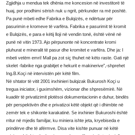
Zgjidhja u mendua tek dhënia me koncesion në investitorë të
huaj, por prodhimi sërish nuk u ngrit, përkunder ra më poshtë.
Pa punë mbeti edhe Fabrika e Bulqizës, e ndërtuar për
pasurimin e kromeve të varfëra. Fabrika e pasurimit të kromit
e Bulqizës, e para e këtij lloji në vendin tonë, është vënë në
punë në vitin 1973. Ajo përpunonte në koncentrate kromi
pluhurat e mineralit të pasur dhe kromitet e varfëra. Dhe ja: I
mbeti vetëm emri! Mall pa zot siç thuhet në këto raste. Gati një
skelet -fabrike nga grabitjet e hekurit e makinerive”,-shprehet
Ing.B.Koçi në intervistën për këtë film.
Në shtator të vitit 2001 inxhinieri bulqizak Bukurosh Koçi u
tregua iniciator, i guximshëm, vizionar dhe shpresëmirë. Në
kuadër të privatizimit plotësoi dokumentacionin e duhur, bindës
për perspektivën dhe e privatizoi këtë objekt që i dhimbte në
zemër tek e shikonte karakatinë. Se inxhinier Bukuroshi është
rritur në mjedis familjar, ku miniera ishte jeta, kryebiseda e
prindërve dhe të afërmve. Disa vite kishte punuar në këtë