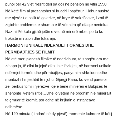
punoi për 42 vjet rresht deri sa doli në pension në vitin 1990.
Në këtë film ai prezantohet si kuadri i papërtur, i lidhur nushtë
me njerëzit e ballit të galerive, në krye të sakrificave, i zoti të
zgjidhte problemet e shumta e të vështira që cfaqte nentoka.
Nazmi Përkola gjithë jetën e vet në minerë mbeti porta ku
trokiste minatori dhe fukaraja.
HARMONI UNIKALE NDËRMJET FORMËS DHE
PËRMBAJTJES SË FILMIT
Në atë mori planesh filmike të ndërlidhura, të shoqëruara me
zë apo jo, të cilat krijojnë efektin e lëvizjes, në harmoni unikale
ndërmjet formës dhe përmbajtjes, padyshim shkelqen edhe
montazhi I mjeshtrit te njohur Gjergji Pano, ku vend parësor
zë perkushtimi i njerezve që e bënë minierën e Bulqizës të
shenonte vetem rritje…Dhe jo vetëm në prodhimin e mineralit
të çmuar të kromit, por edhe në krijimin e instancave
ndihmëse.
Në 120 minuta ( i ndarë në dy pjesë) momente kulmore të këtij