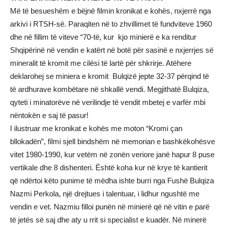
Më të besueshëm e bëjnë filmin kronikat e kohës, nxjerrë nga
arkivi i RTSH-së. Paraqiten në to zhvillimet të fundviteve 1960
dhe në fillim të viteve “70-të, kur kjo minierë e ka renditur
Shqipërinë në vendin e katërt në botë për sasinë e nxjerrjes së
mineralit të kromit me cilësi të lartë për shkrirje. Atëhere
deklarohej se miniera e kromit Bulqizë jepte 32-37 përqind të
të ardhurave kombëtare në shkallë vendi. Megjithatë Bulqiza,
qyteti i minatorëve në verilindje të vendit mbetej e varfër mbi
nëntokën e saj të pasur!
I ilustruar me kronikat e kohës me moton “Kromi çan
bllokadën”, filmi sjell bindshëm në memorian e bashkëkohësve
vitet 1980-1990, kur vetëm në zonën veriore janë hapur 8 puse
vertikale dhe 8 dishenteri. Është koha kur në krye të kantierit
që ndërtoi këto punime të mëdha ishte burri nga Fushë Bulqiza
Nazmi Perkola, një drejtues i talentuar, i lidhur ngushtë me
vendin e vet. Nazmiu filloi punën në minierë që në vitin e parë
të jetës së saj dhe aty u rrit si specialist e kuadër. Në minerë