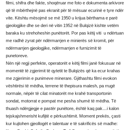
filmi, shifra dhe fakte, shoqëruar me foto e dokumenta arkivore
që të mbërthejnë pas ekranit për të mësuar ecurinë e tyre ndër
vite. Kështu mësojmë se më 1950 u krijua bërthama e parë
gjeologjike dhe se deri në vitin 1952 në Bulqizë kishte vetëm
baraka ku strehoheshin punëtorët. Por pas këtij viti u ndërtuan
me radhë zyrat për ndërmarrjen e minierës së kromit, për
ndërmarrjen gjeologjike, ndërmarrjen e furnizimit të
punetoreve.
Nën një regji perfekte, operatorët e këtij filmi janë fokusuar në
momentë të zgjerimit të qytetit te Bulqizës që ka ecur krahas
me zgjerimin e punimeve minerare. Gjithashtu filmi evokon
vështirësi të mëdha, terrene të thepisura malesh, pa rrugë
normale, nëpër të cilat minatorët me krahë transportonin
sondat, motorrat e pompat me pesha shumë të mëdha. Të
thuash ndërgjegje e pastër punëtore, është kaq pak…i kalon
tejskajshmerisht kufijtë e përkushtimit. Moment prekës, çasti
kur kujtohen gjeollogët e talentuar e të sakrificës së madhe: