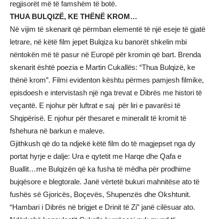
regjisorët më të famshëm të botë.
THUA BULQIZË, KE THËNË KROM…
Në vijim të skenarit që përmban elementë të një eseje të gjatë
letrare, në këtë film jepet Bulqiza ku banorët shkelin mbi
nëntokën më të pasur në Europë për kromin që bart. Brenda
skenarit është poezia e Martin Cukallës: “Thua Bulqizë, ke
thënë krom”. Filmi evidenton kështu përmes pamjesh filmike,
episdoesh e intervistash një nga trevat e Dibrës me histori të
veçantë. E njohur për luftrat e saj për liri e pavarësi të
Shqipërisë. E njohur për thesaret e mineralit të kromit të
fshehura në barkun e maleve.
Gjithkush që do ta ndjekë këtë film do të magjepset nga dy
portat hyrje e dalje: Ura e qytetit me Harqe dhe Qafa e
Buallit…me Bulqizën që ka fusha të mëdha për prodhime
bujqësore e blegtorale. Janë vërtetë bukuri mahnitëse ato të
fushës së Gjoricës, Boçevës, Shupenzës dhe Okshtunit.
“Hambari i Dibrës në brigjet e Drinit të Zi” janë cilësuar ato.