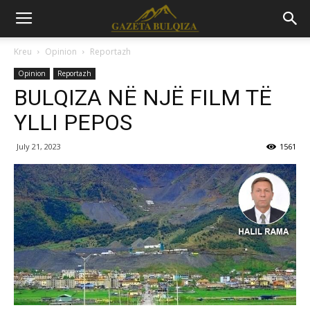
Kreu
Opinion
Reportazh
Opinion
Reportazh
BULQIZA NË NJË FILM TË
YLLI PEPOS
July 21, 2023
1561