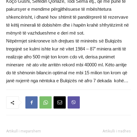
Koço Gushi, Sefedin Qorlaze, Todi Sema etj., që me punë të
pakursyer e mendime përgjithësuese të mbështetura
shkencërisht, i dhanë hov shtimit të pandërprerë të rezervave
të këtij minerali të dobishëm dhe i hapën krahë shfrytëzimit në
mënyrë të vazhdueshme e deri më sot.
Nëpërmjet sinkroneve ish drejtues të minireës së Bulqizës
tregojnë se kulmi ishte kur në vitet 1984 – 87’ miniera arriti të
realizoje afro 500 mijë ton krom cdo vit, derisa punimet
minerare në ato vite arritën rekord mbi 40000 ml. Këto arritje
do të shënonin bilancin optimal me mbi 15 milion ton krom që
janë nxjerrë nga nëntoka e Bulqizës në afro 7 dekada kohë…
Artikull i meparshem
Artikulli i rradhes