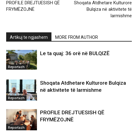
PROFILE DREJTUESISH QË
Shoqata Atdhetare Kulturore
FRYMËZOJNË
Bulqiza në aktivitete të
larmishme
Artikuj te ngjashem
MORE FROM AUTHOR
Le ta quaj: 36 orë në BULQIZË
Reportazh
Shoqata Atdhetare Kulturore Bulqiza
në aktivitete të larmishme
Reportazh
PROFILE DREJTUESISH QË
FRYMËZOJNË
Reportazh