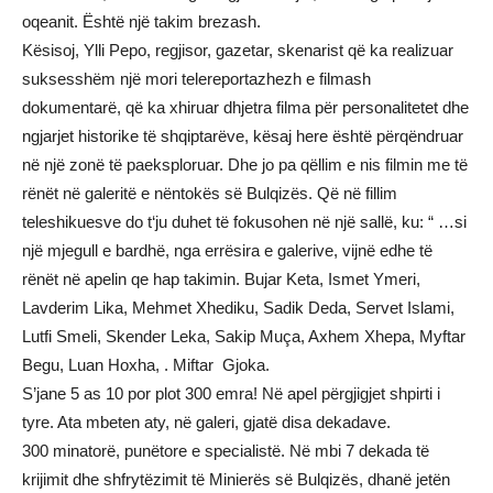
oqeanit. Është një takim brezash.
Kësisoj, Ylli Pepo, regjisor, gazetar, skenarist që ka realizuar
suksesshëm një mori telereportazhezh e filmash
dokumentarë, që ka xhiruar dhjetra filma për personalitetet dhe
ngjarjet historike të shqiptarëve, kësaj here është përqëndruar
në një zonë të paeksploruar. Dhe jo pa qëllim e nis filmin me të
rënët në galeritë e nëntokës së Bulqizës. Që në fillim
teleshikuesve do t‘ju duhet të fokusohen në një sallë, ku: “ …si
një mjegull e bardhë, nga errësira e galerive, vijnë edhe të
rënët në apelin qe hap takimin. Bujar Keta, Ismet Ymeri,
Lavderim Lika, Mehmet Xhediku, Sadik Deda, Servet Islami,
Lutfi Smeli, Skender Leka, Sakip Muça, Axhem Xhepa, Myftar
Begu, Luan Hoxha, . Miftar Gjoka.
S’jane 5 as 10 por plot 300 emra! Në apel përgjigjet shpirti i
tyre. Ata mbeten aty, në galeri, gjatë disa dekadave.
300 minatorë, punëtore e specialistë. Në mbi 7 dekada të
krijimit dhe shfrytëzimit të Minierës së Bulqizës, dhanë jetën