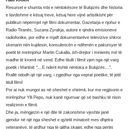
Resurset e shumta mbi e nëntokësore të Bulqizës dhe historia
e lavdishme e kësaj treve, kësaj here vijnë artistikisht për
publikun nëpërmjet një filmi dokumentar. Gazetarja e njohur e
Radio Tiranës, Suzana Zyrakja, autore e qindra emisioneve
radiofonike, por edhe e mjaft dokumentarëve televizive shkroi
skenarin nën kujdesin, konsulencën e ndihmën e pakursyer të
poetit të mirënjohur Martin Cukalla, ish-drejtor i minierës më të
madhe të kromit në vend. Edhe titulli i filmit vjen nga një varg
poetik i Martinit: “…E nderit është nëntoka e Bulqizës…”.
Rrallë ndodh që një varg, i zgjedhur nga veprat poetike, të jetë
titull filmi!
Por ai nuk mungoi as në sheshet e xhirimit, kur me regjisorin e
mirënjohur Ylli Pepo, nuk kanë ngurruar që së bashku të nisin
realizimin e filmit.
Dhe ja, mëngjezin e një dite të zakonshme vjeshte janë
gjendur në një nga sheshet e qytetit minatorë mes dhjetra
veteranëve, të ardhur nga të gjitha skajet, edhe nga pertej