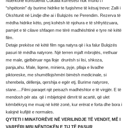
Ndërkohë konsulentit Cukalla kurrësesi nuk mund t‘i
“shpëtonin” dy burime hidrike te fuqishme të kësaj treve: Zalli i
Okshtunit në Lindje dhe ai i Bulqizës ne Perendim. Rezerva të
mëdha hidrike këto, prej kohësh të njohura e të shfrytëzuara,
pamjet e të cilave shfaqen me tërë madhështinë e tyre në këtë
film.
Detaje prekëse në këtë film nga natyra që i ka falur Bulqizës
pasuri të mëdha natyrore. Një terren mjaft mbrojtës, rrethuar
me male, gjelbëruar nga lloje drurësh si lisi, shkoza,
panja,ahu. Male, liqene, miniera, pyje, pllaja e livadhe
piktoreske, me shumëllojshmëri bimësh medicinale, si
sherebela, dëllenja, qershija e egër etj. Burime natyrore,
stane….Filmi paraqet një peisazh madhështor e të virgjër. E të
mendosh për ata që i mbijetojnë dimrit të acartë, që ulet
këmbëkryq me muaj në këtë zonë, kur erërat e forta dhe bora i
kalojnë kufijtë e normales.
QYTETI I MINATORËVE NË VERILINDJE TË VENDIT, MË I
VARFËRI MBI NËNTOKËN E TIJ TË PASUR