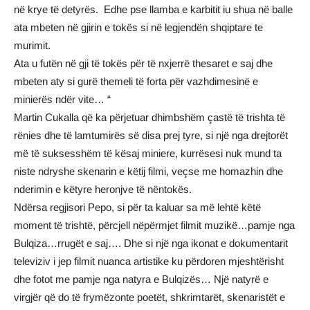
në krye të detyrës. Edhe pse llamba e karbitit iu shua në balle
ata mbeten në gjirin e tokës si në legjendën shqiptare te
murimit.
Ata u futën në gji të tokës për të nxjerrë thesaret e saj dhe
mbeten aty si gurë themeli të forta për vazhdimesinë e
minierës ndër vite… “
Martin Cukalla që ka përjetuar dhimbshëm çastë të trishta të
rënies dhe të lamtumirës së disa prej tyre, si një nga drejtorët
më të suksesshëm të kësaj miniere, kurrësesi nuk mund ta
niste ndryshe skenarin e këtij filmi, veçse me homazhin dhe
nderimin e këtyre heronjve të nëntokës.
Ndërsa regjisori Pepo, si për ta kaluar sa më lehtë këtë
moment të trishtë, përcjell nëpërmjet filmit muzikë…pamje nga
Bulqiza…rrugët e saj…. Dhe si një nga ikonat e dokumentarit
televiziv i jep filmit nuanca artistike ku përdoren mjeshtërisht
dhe fotot me pamje nga natyra e Bulqizës… Një natyrë e
virgjër që do të frymëzonte poetët, shkrimtarët, skenaristët e