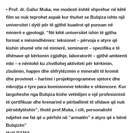
• Prof. dr. Gafur Muka, me modesti është shprehur në këtë
film se nuk teprohet aspak kur thuhet se Bulqiza ishte një
universitet i dytë për të gjithë kuadrot që punuan në
minierë e gjeologji. “Në këtë universitet ishin të gjitha
format e mësimdhënies: leksionet – përvoja e atyre që
kishin shumë vite në minierë, seminaret – specifika e të
dhënave që kërkonin zgjidhje, laboratorët – gjithë ambienti
mbi – e nëntokë ku zhvillohej aktiviteti për kërkimin,
zbulimin, hapjen dhe shfrytëzimin e mineralit të kromit
dhe provimet – hartimi i projektprogrameve vjetore dhe
mbrojtja e tyre para komisioneve teknike e shkencore. Kur
largoheshe nga Bulqiza kishe vetëdijen e një profesionisti
të çertifikuar dhe krenarinë e përballimit të sfidave që nuk
përsëdytëshin”, thotë prof.Muka, i cili, personalisht
ndjehet me fat që u përfshi në “armatën” e atyre që e bënë
Bulqizën”
Halil RAMA