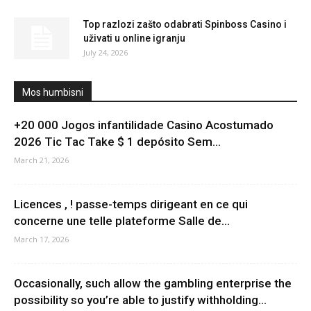
Top razlozi zašto odabrati Spinboss Casino i
uživati u online igranju
July 24, 2026
Mos humbisni
+20 000 Jogos infantilidade Casino Acostumado
2026 Tic Tac Take $ 1 depósito Sem...
March 21, 2026
Licences , ! passe-temps dirigeant en ce qui
concerne une telle plateforme Salle de...
March 17, 2026
Occasionally, such allow the gambling enterprise the
possibility so you’re able to justify withholding...