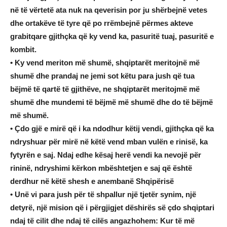
në të vërtetë ata nuk na qeverisin por ju shërbejnë vetes
dhe ortakëve të tyre që po rrëmbejnë përmes akteve
grabitqare gjithçka që ky vend ka, pasuritë tuaj, pasuritë e
kombit.
• Ky vend meriton më shumë, shqiptarët meritojnë më
shumë dhe prandaj ne jemi sot këtu para jush që tua
bëjmë të qartë të gjithëve, ne shqiptarët meritojmë më
shumë dhe mundemi të bëjmë më shumë dhe do të bëjmë
më shumë.
• Çdo gjë e mirë që i ka ndodhur këtij vendi, gjithçka që ka
ndryshuar për mirë në këtë vend mban vulën e rinisë, ka
fytyrën e saj. Ndaj edhe kësaj herë vendi ka nevojë për
rininë, ndryshimi kërkon mbështetjen e saj që është
derdhur në këtë shesh e anembanë Shqipërisë
• Unë vi para jush për të shpallur një tjetër synim, një
detyrë, një mision që i përgjigjet dëshirës së çdo shqiptari
ndaj të cilit dhe ndaj të cilës angazhohem: Kur të më