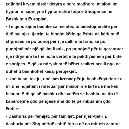
zgjidhni kryeministër detyra e parë madhore, misioni im
hyjnor, misioni ynë hyjnor është futja e Shqipërisë në
Bashkimin Europian.
• Të qëndrojmë bashkë sa më afër, të bisedojmë ditë për
ditë me njeri tjetrin, të bindim këdo që është në kërkim të
shpresës se po punoj për një qëllim të lartë, se po
punojmë për një qëllim fisnik, po punojmë për të garantuar
një ndryshim të thellë, të vërtet e të pakthyeshëm për bijtë
e shqipes. E që ky ndryshim të bëhet realitet secili nga ne
duhet ti bashkohet kësaj përpjekjet.
• Unë besoj tek ju, unë jam krenar për ju bashkëqytetarët e
mi dhe ndjehem i nderuar për misionin e lartë që më keni
besuar. E di që së bashku dhe vetëm së bashku ne do të
kapërcejmë çdo pengesë dhe do të përmbushim çdo
ëndërr.
• Dashuria për fëmijët, për familjet, për njeri-tjetrin,
dashuria për Shqipërinë është forca që na mbush zemrat