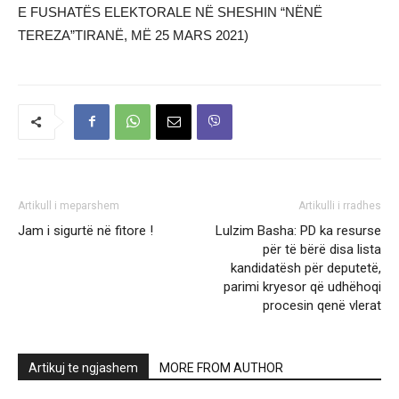
E FUSHATËS ELEKTORALE NË SHESHIN “NËNË
TEREZA”TIRANË, MË 25 MARS 2021)
Artikull i meparshem
Artikulli i rradhes
Jam i sigurtë në fitore !
Lulzim Basha: PD ka resurse
për të bërë disa lista
kandidatësh për deputetë,
parimi kryesor që udhëhoqi
procesin qenë vlerat
Artikuj te ngjashem
MORE FROM AUTHOR