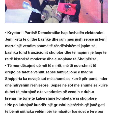
•
Kryetari i Partisë Demokratike hap fushatën elektorale:
Jemi këtu të gjithë bashkë dhe jam mes jush sepse ju keni
marrë një vendim shumë të rëndësishëm ti japim së
bashku fund tranzicionit shqiptar dhe të hapim një faqe të
re të historisë moderne dhe europiane të Shqipërisë.
• Të mundësojmë që më të mirët, më të ndershmit të
drejtojnë fatet e vendit sepse familja jonë e madhe
Shqipëria ka nevojë sot më shumë se kurrë për punë, nder
dhe ndryshim rrënjësorë. Sepse ne sot më shumë se kurrë
duhet të mbrojmë e të vendosim në vendin e duhur
krenarinë tonë të kahershme kombëtare si shqiptarë
• Ne po luftojmë kundër një grushti njerëzish që janë gati
të bëjnë gjithçka vetëm për të mbajtur karriget e tyre por