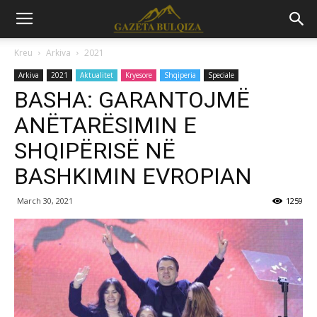
Kreu
Arkiva
2021
Arkiva
2021
Aktualitet
Kryesore
Shqiperia
Speciale
BASHA: GARANTOJMË
ANËTARËSIMIN E
SHQIPËRISË NË
BASHKIMIN EVROPIAN
March 30, 2021
1259