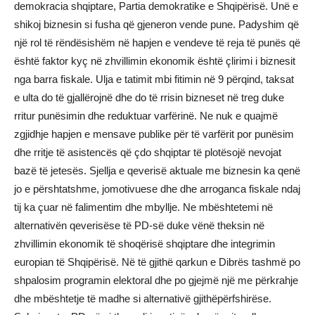
demokracia shqiptare, Partia demokratike e Shqipërisë. Unë e
shikoj biznesin si fusha që gjeneron vende pune. Padyshim që
një rol të rëndësishëm në hapjen e vendeve të reja të punës që
është faktor kyç në zhvillimin ekonomik është çlirimi i biznesit
nga barra fiskale. Ulja e tatimit mbi fitimin në 9 përqind, taksat
e ulta do të gjallërojnë dhe do të rrisin bizneset në treg duke
rritur punësimin dhe reduktuar varfërinë. Ne nuk e quajmë
zgjidhje hapjen e mensave publike për të varfërit por punësim
dhe rritje të asistencës që çdo shqiptar të plotësojë nevojat
bazë të jetesës. Sjellja e qeverisë aktuale me biznesin ka qenë
jo e përshtatshme, jomotivuese dhe dhe arroganca fiskale ndaj
tij ka çuar në falimentim dhe mbyllje. Ne mbështetemi në
alternativën qeverisëse të PD-së duke vënë theksin në
zhvillimin ekonomik të shoqërisë shqiptare dhe integrimin
europian të Shqipërisë. Në të gjithë qarkun e Dibrës tashmë po
shpalosim programin elektoral dhe po gjejmë një me përkrahje
dhe mbështetje të madhe si alternativë gjithëpërfshirëse.