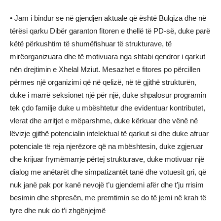
• Jam i bindur se në gjendjen aktuale që është Bulqiza dhe në
tërësi qarku Dibër garanton fitoren e thellë të PD-së, duke parë
këtë përkushtim të shumëfishuar të strukturave, të
mirëorganizuara dhe të motivuara nga shtabi qendror i qarkut
nën drejtimin e Xhelal Mziut. Mesazhet e fitores po përcillen
përmes një organizimi që në qelizë, në të gjithë strukturën,
duke i marrë seksionet një për një, duke shpalosur programin
tek çdo familje duke u mbështetur dhe evidentuar kontributet,
vlerat dhe arritjet e mëparshme, duke kërkuar dhe vënë në
lëvizje gjithë potencialin intelektual të qarkut si dhe duke afruar
potenciale të reja njerëzore që na mbështesin, duke zgjeruar
dhe krijuar frymëmarrje përtej strukturave, duke motivuar një
dialog me anëtarët dhe simpatizantët tanë dhe votuesit gri, që
nuk janë pak por kanë nevojë t’u gjendemi afër dhe t’ju rrisim
besimin dhe shpresën, me premtimin se do të jemi në krah të
tyre dhe nuk do t’i zhgënjejmë