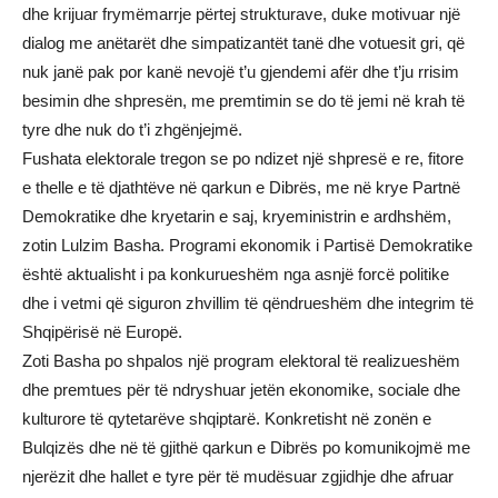
dhe krijuar frymëmarrje përtej strukturave, duke motivuar një
dialog me anëtarët dhe simpatizantët tanë dhe votuesit gri, që
nuk janë pak por kanë nevojë t’u gjendemi afër dhe t’ju rrisim
besimin dhe shpresën, me premtimin se do të jemi në krah të
tyre dhe nuk do t’i zhgënjejmë.
Fushata elektorale tregon se po ndizet një shpresë e re, fitore
e thelle e të djathtëve në qarkun e Dibrës, me në krye Partnë
Demokratike dhe kryetarin e saj, kryeministrin e ardhshëm,
zotin Lulzim Basha. Programi ekonomik i Partisë Demokratike
është aktualisht i pa konkurueshëm nga asnjë forcë politike
dhe i vetmi që siguron zhvillim të qëndrueshëm dhe integrim të
Shqipërisë në Europë.
Zoti Basha po shpalos një program elektoral të realizueshëm
dhe premtues për të ndryshuar jetën ekonomike, sociale dhe
kulturore të qytetarëve shqiptarë. Konkretisht në zonën e
Bulqizës dhe në të gjithë qarkun e Dibrës po komunikojmë me
njerëzit dhe hallet e tyre për të mudësuar zgjidhje dhe afruar