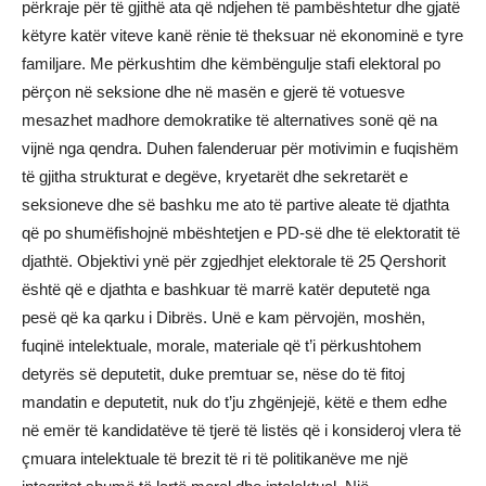
përkraje për të gjithë ata që ndjehen të pambështetur dhe gjatë
këtyre katër viteve kanë rënie të theksuar në ekonominë e tyre
familjare. Me përkushtim dhe këmbëngulje stafi elektoral po
përçon në seksione dhe në masën e gjerë të votuesve
mesazhet madhore demokratike të alternatives sonë që na
vijnë nga qendra. Duhen falenderuar për motivimin e fuqishëm
të gjitha strukturat e degëve, kryetarët dhe sekretarët e
seksioneve dhe së bashku me ato të partive aleate të djathta
që po shumëfishojnë mbështetjen e PD-së dhe të elektoratit të
djathtë. Objektivi ynë për zgjedhjet elektorale të 25 Qershorit
është që e djathta e bashkuar të marrë katër deputetë nga
pesë që ka qarku i Dibrës. Unë e kam përvojën, moshën,
fuqinë intelektuale, morale, materiale që t’i përkushtohem
detyrës së deputetit, duke premtuar se, nëse do të fitoj
mandatin e deputetit, nuk do t’ju zhgënjejë, këtë e them edhe
në emër të kandidatëve të tjerë të listës që i konsideroj vlera të
çmuara intelektuale të brezit të ri të politikanëve me një