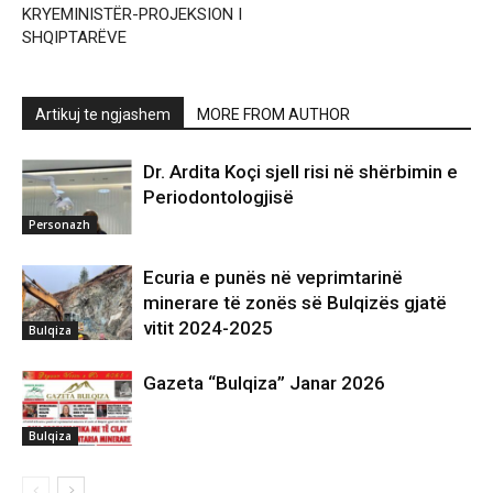
KRYEMINISTËR-PROJEKSION I
SHQIPTARËVE
Artikuj te ngjashem
MORE FROM AUTHOR
Dr. Ardita Koçi sjell risi në shërbimin e
Periodontologjisë
Personazh
Ecuria e punës në veprimtarinë
minerare të zonës së Bulqizës gjatë
vitit 2024-2025
Bulqiza
Gazeta “Bulqiza” Janar 2026
Bulqiza