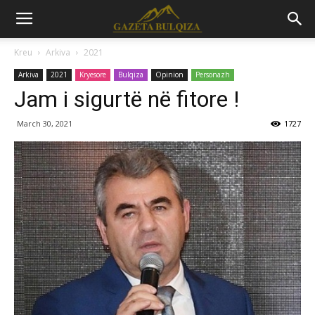
Kreu
Arkiva
2021
Arkiva
2021
Kryesore
Bulqiza
Opinion
Personazh
Jam i sigurtë në fitore !
March 30, 2021
1727