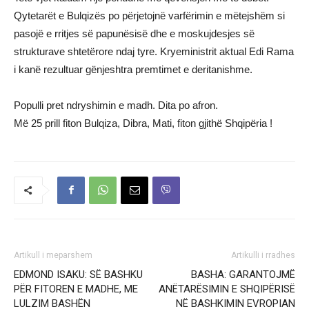
Qytetarët e Bulqizës po përjetojnë varfërimin e mëtejshëm si
pasojë e rritjes së papunësisë dhe e moskujdesjes së
strukturave shtetërore ndaj tyre. Kryeministrit aktual Edi Rama
i kanë rezultuar gënjeshtra premtimet e deritanishme.
Populli pret ndryshimin e madh. Dita po afron.
Më 25 prill fiton Bulqiza, Dibra, Mati, fiton gjithë Shqipëria !
Artikull i meparshem
Artikulli i rradhes
EDMOND ISAKU: SË BASHKU
BASHA: GARANTOJMË
PËR FITOREN E MADHE, ME
ANËTARËSIMIN E SHQIPËRISË
LULZIM BASHËN
NË BASHKIMIN EVROPIAN