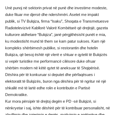
Unë punoj në sektorin privat në punë dhe investime modeste,
duke fituar me djersë dhe ndershmëri. Asetet me impakt
publik, si TV Bulqiza, firma “Isaku”, Shoqata e Transmetuesve
Radiotelevizivë Kabllorë Valorë Kombëtarë që drejtojë, gazeta
kulturore atdhetare “Bulqiza”, janë përgjithësisht punët e mia,
ku modestisht mund të them se kam patur sukses. Kam një
kompleks shërbimesh publike, si restorantin dhe hotelin
Bulqiza, që besoj është një vlerë e shtuar e qytetit të Bulqizës
si vepër turistike me performancë cilësore duke ofruar
shërbim modern në këtë qytet të aneksuar të Shqipërisë.
Dëshira për të konkuruar si deputet dhe përfaqësues i
elektoratit të Bulqizës, buron nga dëshira për të ngritur në një
shkallë më të lartë edhe rolin e kontributin e Partisë
Demokratike.
Kur mora përsipër të drejtoj degën e PD -së Bulqizë, si
nënkryetar i saj, ishte dëshirë për të kontribuar personalisht, në
zhvillimin dhe zgjerimin e degës, motivimin e anëtarëve dhe