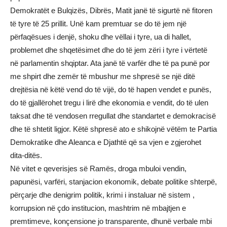
Demokratët e Bulqizës, Dibrës, Matit janë të sigurtë në fitoren
të tyre të 25 prillit. Unë kam premtuar se do të jem një
përfaqësues i denjë, shoku dhe vëllai i tyre, ua di hallet,
problemet dhe shqetësimet dhe do të jem zëri i tyre i vërtetë
në parlamentin shqiptar. Ata janë të varfër dhe të pa punë por
me shpirt dhe zemër të mbushur me shpresë se një ditë
drejtësia në këtë vend do të vijë, do të hapen vendet e punës,
do të gjallërohet tregu i lirë dhe ekonomia e vendit, do të ulen
taksat dhe të vendosen rregullat dhe standartet e demokracisë
dhe të shtetit ligjor. Këtë shpresë ato e shikojnë vëtëm te Partia
Demokratike dhe Aleanca e Djathtë që sa vjen e zgjerohet
dita-ditës.
Në vitet e qeverisjes së Ramës, droga mbuloi vendin,
papunësi, varfëri, stanjacion ekonomik, debate politike shterpë,
përçarje dhe denigrim politik, krimi i instaluar në sistem ,
korrupsion në çdo institucion, mashtrim në mbajtjen e
premtimeve, konçensione jo transparente, dhunë verbale mbi