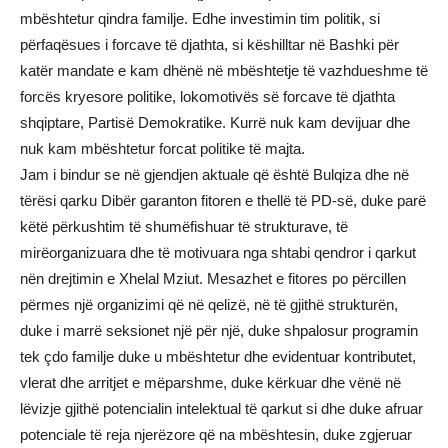
mbështetur qindra familje. Edhe investimin tim politik, si
përfaqësues i forcave të djathta, si këshilltar në Bashki për
katër mandate e kam dhënë në mbështetje të vazhdueshme të
forcës kryesore politike, lokomotivës së forcave të djathta
shqiptare, Partisë Demokratike. Kurrë nuk kam devijuar dhe
nuk kam mbështetur forcat politike të majta.
Jam i bindur se në gjendjen aktuale që është Bulqiza dhe në
tërësi qarku Dibër garanton fitoren e thellë të PD-së, duke parë
këtë përkushtim të shumëfishuar të strukturave, të
mirëorganizuara dhe të motivuara nga shtabi qendror i qarkut
nën drejtimin e Xhelal Mziut. Mesazhet e fitores po përcillen
përmes një organizimi që në qelizë, në të gjithë strukturën,
duke i marrë seksionet një për një, duke shpalosur programin
tek çdo familje duke u mbështetur dhe evidentuar kontributet,
vlerat dhe arritjet e mëparshme, duke kërkuar dhe vënë në
lëvizje gjithë potencialin intelektual të qarkut si dhe duke afruar
potenciale të reja njerëzore që na mbështesin, duke zgjeruar