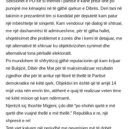
Seksionet e PD-së si themeli i partisë e kanë pritur dhe po
punojnë me kënaqësi në të gjithë qarkun e Dibrës. Deri tani në
takimin e prezantimit tim si kandidat për deputetë kam patur
një mbështetje të sinqertë. Kam vendosur një dialog të shtruar,
me një dashamirësi të admirueshme, për të gjitha hallet,
shqetësimet dhe problemet e zonës dhe i kemi të detajuar, me
një alternativë të shkruar ku objektivizohen synimet dhe
alternativat tona përballë elektoratit.
Po mundohem të shfrytëzoj gjithë reputacionin që kam krijuar
në Bulqizë, Dibër dhe Mat për të maksimalizuar rezultatin
zgjedhor dhe për të arritur një fitorë të thellë të Partisë
demokratike në këtë qark. Objektivi im është që të arrijë 14
mijë vota nën emrin tim, atëherë e quaj të realizuar veten time
në këtë mision që kam ndërmarrë.
Njerëzit siç thoshte Migjeni, çdo ditë “po shohin qartë e më
qartë dhe vuajnë thellë e më thellë.” Republika e re, një
shpresë e re!
Tetë vjet kaluam një periudhë me qeverisjen më të dobët.