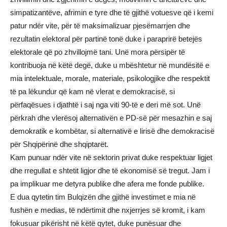
simpatizantëve, afrimin e tyre dhe të gjithë votuesve që i kemi
patur ndër vite, për të maksimalizuar pjesëmarrjen dhe
rezultatin elektoral për partinë tonë duke i paraprirë betejës
elektorale që po zhvillojmë tani. Unë mora përsipër të
kontribuoja në këtë degë, duke u mbështetur në mundësitë e
mia intelektuale, morale, materiale, psikologjike dhe respektit
të pa lëkundur që kam në vlerat e demokracisë, si
përfaqësues i djathtë i saj nga viti 90-të e deri më sot. Unë
përkrah dhe vlerësoj alternativën e PD-së për mesazhin e saj
demokratik e kombëtar, si alternativë e lirisë dhe demokracisë
për Shqipërinë dhe shqiptarët.
Kam punuar ndër vite në sektorin privat duke respektuar ligjet
dhe rregullat e shtetit ligjor dhe të ekonomisë së tregut. Jam i
pa implikuar me detyra publike dhe afera me fonde publike.
E dua qytetin tim Bulqizën dhe gjithë investimet e mia në
fushën e medias, të ndërtimit dhe nxjerrjes së kromit, i kam
fokusuar pikërisht në këtë qytet, duke punësuar dhe