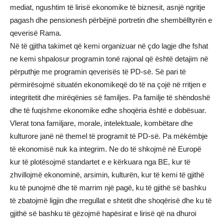
mediat, ngushtim të lirisë ekonomike të biznesit, asnjë ngritje
pagash dhe pensionesh përbëjnë portretin dhe shembëlltyrën e
qeverisë Rama.
Në të gjitha takimet që kemi organizuar në çdo lagje dhe fshat
ne kemi shpalosur programin tonë rajonal që është detajim në
përputhje me programin qeverisës të PD-së. Së pari të
përmirësojmë situatën ekonomikeqë do të na çojë në rritjen e
integritetit dhe mirëqënies së familjes. Pa familje të shëndoshë
dhe të fuqishme ekonomike edhe shoqëria është e dobësuar.
Vlerat tona familjare, morale, intelektuale, kombëtare dhe
kulturore janë në themel të programit të PD-së. Pa mëkëmbje
të ekonomisë nuk ka integrim. Ne do të shkojmë në Europë
kur të plotësojmë standartet e e kërkuara nga BE, kur të
zhvillojmë ekonominë, arsimin, kulturën, kur të kemi të gjithë
ku të punojmë dhe të marrim një pagë, ku të gjithë së bashku
të zbatojmë ligjin dhe rregullat e shtetit dhe shoqërisë dhe ku të
gjithë së bashku të gëzojmë hapësirat e lirisë që na dhuroi