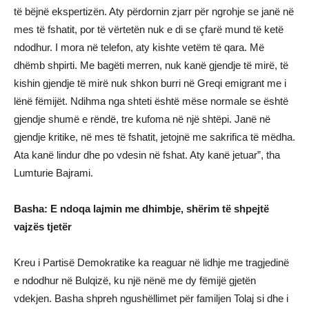
të bëjnë ekspertizën. Aty përdornin zjarr për ngrohje se janë në
mes të fshatit, por të vërtetën nuk e di se çfarë mund të ketë
ndodhur. I mora në telefon, aty kishte vetëm të qara. Më
dhëmb shpirti. Me bagëti merren, nuk kanë gjendje të mirë, të
kishin gjendje të mirë nuk shkon burri në Greqi emigrant me i
lënë fëmijët. Ndihma nga shteti është mëse normale se është
gjendje shumë e rëndë, tre kufoma në një shtëpi. Janë në
gjendje kritike, në mes të fshatit, jetojnë me sakrifica të mëdha.
Ata kanë lindur dhe po vdesin në fshat. Aty kanë jetuar”, tha
Lumturie Bajrami.
Basha: E ndoqa lajmin me dhimbje, shërim të shpejtë
vajzës tjetër
Kreu i Partisë Demokratike ka reaguar në lidhje me tragjedinë
e ndodhur në Bulqizë, ku një nënë me dy fëmijë gjetën
vdekjen. Basha shpreh ngushëllimet për familjen Tolaj si dhe i