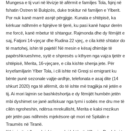
Mungesa e tij vuri në lëvizje të afërmit e familjes Tola, fqinj në
fshatin Ostren të Bulqizës, duke trokitur në familjen e Ylberit.
Por nuk kanë marrë asnjë përgjigje. Kunata e shtëpisë, ka
kërkuar ndihmën e fqinjëve të tjerë, ku pasi kanë hapur derën
me forcë, kanë mbetur të shtangur. Rajmonda dhe dy fëmijët e
saj, Fatjoni 14-vjeçar dhe Rudina 22 vjeç, e cila këtë shtator do
të martohej, ishin të pajetë! Në mesin e kësaj dhimbje të
papërshkrueshme, sytë e shpresës u kthyen nga vajza tjetër e
shtëpisë, Merita, 16-vjeçare, e cila kishte shenja jete. Për
kryefamiljarin Ylber Tola, i cili ishte në Greqi si emigrant ku
bënte punë sezonale vajtje-ardhje, telefonata e asaj dite (14
shkurt 2020) nga të afërmit, do të ishte më tragjikja në jetën e
tij. Ai mori lajmin se bashkëshortja e dy fëmijët humbën jetën
mbi dyshimet se janë asfiskuar nga tymi i sobës me dru me të
cilën ngroheshin, ndërsa mrekullisht, Merita e kaloi rrezikun
për jetën pas ndihmës mjekësore që mori në Spitalin e
Traumës në Tiranë.