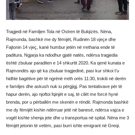
Tragjedi në Familjen Tola në Ostren të Bulqizës. Nëna,
Rajmonda, bashkë me dy fëmijët, Rudinën 18 vjeçe dhe
Fajtonin 14 vjeç, kanë humbur jetën në rrethana ende të
paditura. Ngjarja ka ndodhur gjatë natës, ndërsa tragjedia
është zbuluar paraditen e 14 shkurtit 2020. Ka qenë kunata e
Rajmondës ajo që ka zbuluar tragjedinë, pasi kur shkoi t’u
hidhte bagëtive për të ngrënë rreth orës 11:30, trokiti në derën
e familjes dhe askush nuk iu përgjigj. Pas tentativave për të
hapur derën, ajo njoftoi fqinjët e saj, të cilët me forcë hynë
brenda, por u përballën me skenën e rëndë. Rajmonda bashkë
me dy fëmijët kishin ndërruar jetë në banesë, ndërsa vajza e
vogël kishte shenja jete dhe u transportua në spital. Nëna me 3
fëmijët jetonin të vetëm, pasi burri ishte emigrant në Greqi.