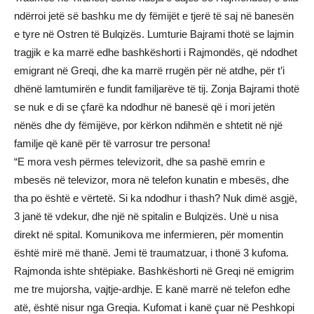
ndërroi jetë së bashku me dy fëmijët e tjerë të saj në banesën
e tyre në Ostren të Bulqizës. Lumturie Bajrami thotë se lajmin
tragjik e ka marrë edhe bashkëshorti i Rajmondës, që ndodhet
emigrant në Greqi, dhe ka marrë rrugën për në atdhe, për t’i
dhënë lamtumirën e fundit familjarëve të tij. Zonja Bajrami thotë
se nuk e di se çfarë ka ndodhur në banesë që i mori jetën
nënës dhe dy fëmijëve, por kërkon ndihmën e shtetit në një
familje që kanë për të varrosur tre persona!
“E mora vesh përmes televizorit, dhe sa pashë emrin e
mbesës në televizor, mora në telefon kunatin e mbesës, dhe
tha po është e vërtetë. Si ka ndodhur i thash? Nuk dimë asgjë,
3 janë të vdekur, dhe një në spitalin e Bulqizës. Unë u nisa
direkt në spital. Komunikova me infermieren, për momentin
është mirë më thanë. Jemi të traumatzuar, i thonë 3 kufoma.
Rajmonda ishte shtëpiake. Bashkëshorti në Greqi në emigrim
me tre mujorsha, vajtje-ardhje. E kanë marrë në telefon edhe
atë, është nisur nga Greqia. Kufomat i kanë çuar në Peshkopi