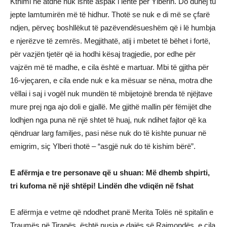
Kthimi në atdhe nuk ishte aspak i lehtë për Ylberin. Do duhej tu
jepte lamtumirën më të hidhur. Thotë se nuk e di më se çfarë
ndjen, përveç boshllëkut të pazëvendësueshëm që i lë humbja
e njerëzve të zemrës. Megjithatë, atij i mbetet të bëhet i fortë,
për vazjën tjetër që ia hodhi kësaj tragjedie, por edhe për
vajzën më të madhe, e cila është e martuar. Mbi të gjitha për
16-vjeçaren, e cila ende nuk e ka mësuar se nëna, motra dhe
vëllai i saj i vogël nuk mundën të mbijetojnë brenda të njëjtave
mure prej nga ajo doli e gjallë. Me gjithë mallin për fëmijët dhe
lodhjen nga puna në një shtet të huaj, nuk ndihet fajtor që ka
qëndruar larg familjes, pasi nëse nuk do të kishte punuar në
emigrim, siç Ylberi thotë – “asgjë nuk do të kishim bërë”.
E afërmja e tre personave që u shuan: Më dhemb shpirti,
tri kufoma në një shtëpi! Lindën dhe vdiqën në fshat
E afërmja e vetme që ndodhet pranë Merita Tolës në spitalin e
Traumës në Tiranës, është nusja e dajës së Rajmondës, e cila