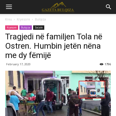
Kreu
Kryesore
Bulqiza
Kryesore
Bulqiza
Sociale
Tragjedi në familjen Tola në
Ostren. Humbin jetën nëna
me dy fëmijë
February 17, 2020
1796