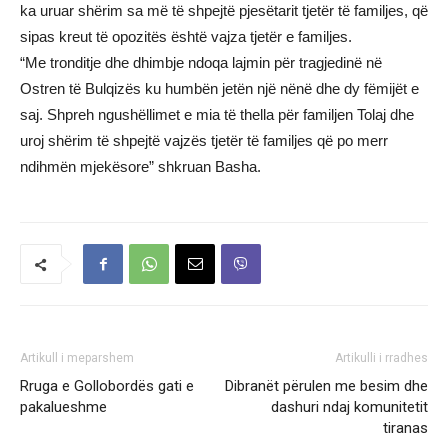
ka uruar shërim sa më të shpejtë pjesëtarit tjetër të familjes, që
sipas kreut të opozitës është vajza tjetër e familjes.
“Me tronditje dhe dhimbje ndoqa lajmin për tragjedinë në
Ostren të Bulqizës ku humbën jetën një nënë dhe dy fëmijët e
saj. Shpreh ngushëllimet e mia të thella për familjen Tolaj dhe
uroj shërim të shpejtë vajzës tjetër të familjes që po merr
ndihmën mjekësore” shkruan Basha.
Artikull i meparshem
Artikulli i rradhes
Rruga e Gollobordës gati e
Dibranët përulen me besim dhe
pakalueshme
dashuri ndaj komunitetit
tiranas