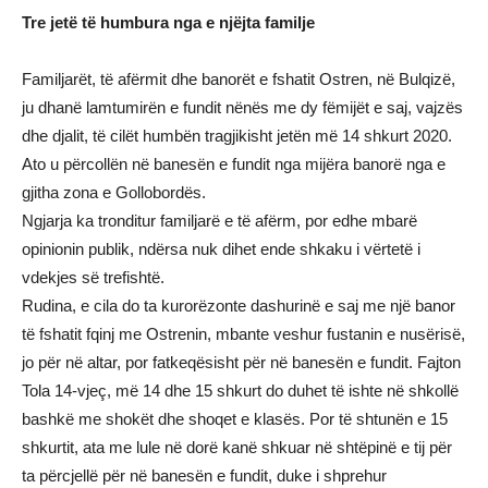
Tre jetë të humbura nga e njëjta familje
Familjarët, të afërmit dhe banorët e fshatit Ostren, në Bulqizë,
ju dhanë lamtumirën e fundit nënës me dy fëmijët e saj, vajzës
dhe djalit, të cilët humbën tragjikisht jetën më 14 shkurt 2020.
Ato u përcollën në banesën e fundit nga mijëra banorë nga e
gjitha zona e Gollobordës.
Ngjarja ka tronditur familjarë e të afërm, por edhe mbarë
opinionin publik, ndërsa nuk dihet ende shkaku i vërtetë i
vdekjes së trefishtë.
Rudina, e cila do ta kurorëzonte dashurinë e saj me një banor
të fshatit fqinj me Ostrenin, mbante veshur fustanin e nusërisë,
jo për në altar, por fatkeqësisht për në banesën e fundit. Fajton
Tola 14-vjeç, më 14 dhe 15 shkurt do duhet të ishte në shkollë
bashkë me shokët dhe shoqet e klasës. Por të shtunën e 15
shkurtit, ata me lule në dorë kanë shkuar në shtëpinë e tij për
ta përcjellë për në banesën e fundit, duke i shprehur