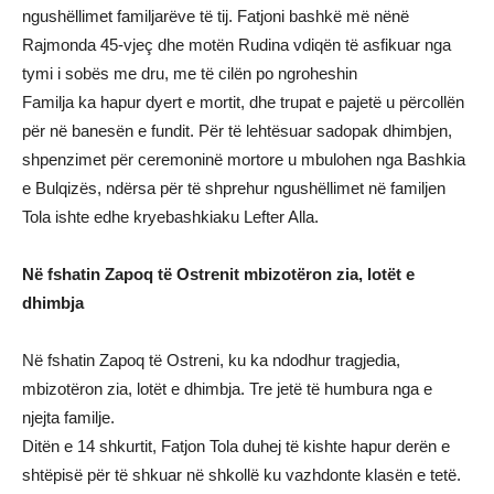
ngushëllimet familjarëve të tij. Fatjoni bashkë më nënë
Rajmonda 45-vjeç dhe motën Rudina vdiqën të asfikuar nga
tymi i sobës me dru, me të cilën po ngroheshin
Familja ka hapur dyert e mortit, dhe trupat e pajetë u përcollën
për në banesën e fundit. Për të lehtësuar sadopak dhimbjen,
shpenzimet për ceremoninë mortore u mbulohen nga Bashkia
e Bulqizës, ndërsa për të shprehur ngushëllimet në familjen
Tola ishte edhe kryebashkiaku Lefter Alla.
Në fshatin Zapoq të Ostrenit mbizotëron zia, lotët e
dhimbja
Në fshatin Zapoq të Ostreni, ku ka ndodhur tragjedia,
mbizotëron zia, lotët e dhimbja. Tre jetë të humbura nga e
njejta familje.
Ditën e 14 shkurtit, Fatjon Tola duhej të kishte hapur derën e
shtëpisë për të shkuar në shkollë ku vazhdonte klasën e tetë.