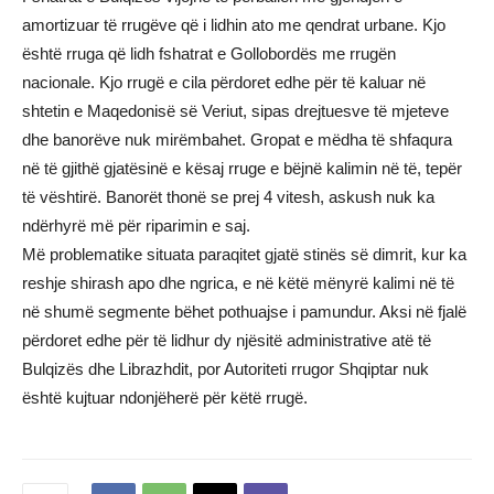
amortizuar të rrugëve që i lidhin ato me qendrat urbane. Kjo
është rruga që lidh fshatrat e Gollobordës me rrugën
nacionale. Kjo rrugë e cila përdoret edhe për të kaluar në
shtetin e Maqedonisë së Veriut, sipas drejtuesve të mjeteve
dhe banorëve nuk mirëmbahet. Gropat e mëdha të shfaqura
në të gjithë gjatësinë e kësaj rruge e bëjnë kalimin në të, tepër
të vështirë. Banorët thonë se prej 4 vitesh, askush nuk ka
ndërhyrë më për riparimin e saj.
Më problematike situata paraqitet gjatë stinës së dimrit, kur ka
reshje shirash apo dhe ngrica, e në këtë mënyrë kalimi në të
në shumë segmente bëhet pothuajse i pamundur. Aksi në fjalë
përdoret edhe për të lidhur dy njësitë administrative atë të
Bulqizës dhe Librazhdit, por Autoriteti rrugor Shqiptar nuk
është kujtuar ndonjëherë për këtë rrugë.