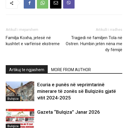
Artikull i meparshem
Artikulli i rradhes
Familja Koxha, jetesë në
Tragjedi në familjen Tola në
kushtet e varfërisë ekstreme
Ostren. Humbin jetën nëna me
dy fëmijë
Artikuj te ngjashem
MORE FROM AUTHOR
Ecuria e punës në veprimtarinë
minerare të zonës së Bulqizës gjatë
vitit 2024-2025
Bulqiza
Gazeta “Bulqiza” Janar 2026
Bulqiza