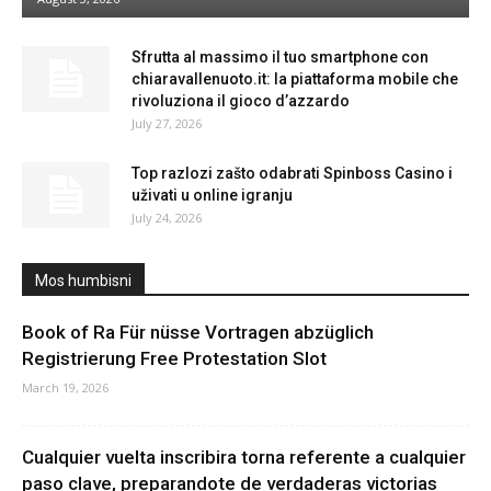
Sfrutta al massimo il tuo smartphone con
chiaravallenuoto.it: la piattaforma mobile che
rivoluziona il gioco d’azzardo
July 27, 2026
Top razlozi zašto odabrati Spinboss Casino i
uživati u online igranju
July 24, 2026
Mos humbisni
Book of Ra Für nüsse Vortragen abzüglich
Registrierung Free Protestation Slot
March 19, 2026
Cualquier vuelta inscribira torna referente a cualquier
paso clave, preparandote de verdaderas victorias