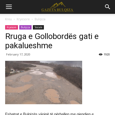
Kreu
Kryesore
Bulqiza
Kryesore
Bulqiza
Sociale
Rruga e Gollobordës gati e
pakalueshme
February 17, 2020
1920
Fshatrat e Bulqizës vijojnë të përballen me gjendjen e