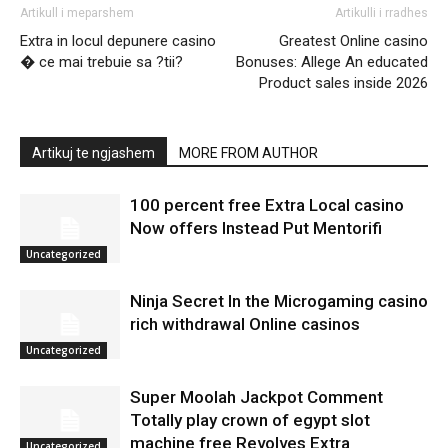
Artikull i meparshem
Artikulli i rradhes
Extra in locul depunere casino
Greatest Online casino
� ce mai trebuie sa ?tii?
Bonuses: Allege An educated
Product sales inside 2026
Artikuj te ngjashem
MORE FROM AUTHOR
100 percent free Extra Local casino
Now offers Instead Put Mentorifi
Uncategorized
Ninja Secret In the Microgaming casino
rich withdrawal Online casinos
Uncategorized
Super Moolah Jackpot Comment
Totally play crown of egypt slot
machine free Revolves Extra
Uncategorized