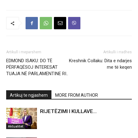
Artikull i meparshem
Artikulli i rradhes
EDMOND ISAKU: DO TË
Kreshnik Collaku: Dita e ndarjes
PËRFAQËSOJ INTERESAT
me të keqen
TUAJA NË PARLAMENTINE RI..
Artikuj te ngjashem
MORE FROM AUTHOR
RIJETËZIMI I KULLAVE…
Aktualitet