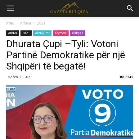
Kreu
Arkiva
2021
Arkiva
2021
Aktualitet
Kryesore
Bulqiza
Dhurata Çupi –Tyli: Votoni
Partinë Demokratike për një
Shqipëri të begatë!
March 30, 2021
2148