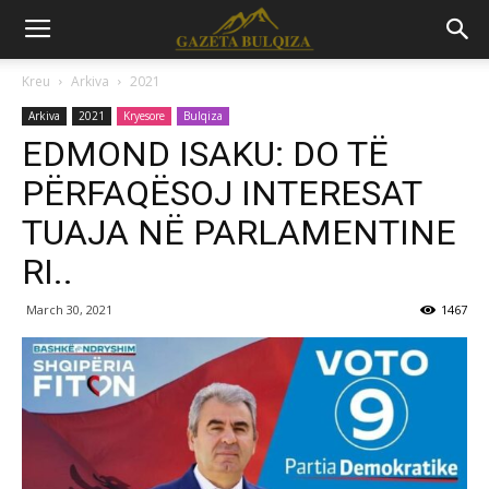
Kreu
Arkiva
2021
Arkiva
2021
Kryesore
Bulqiza
EDMOND ISAKU: DO TË
PËRFAQËSOJ INTERESAT
TUAJA NË PARLAMENTINE
RI..
March 30, 2021
1467