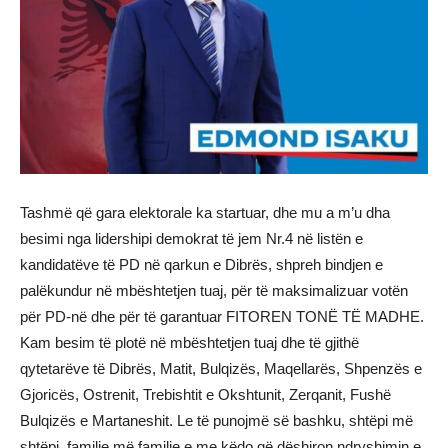
Tashmë që gara elektorale ka startuar, dhe mu a m’u dha
besimi nga lidershipi demokrat të jem Nr.4 në listën e
kandidatëve të PD në qarkun e Dibrës, shpreh bindjen e
palëkundur në mbështetjen tuaj, për të maksimalizuar votën
për PD-në dhe për të garantuar FITOREN TONË TË MADHE.
Kam besim të plotë në mbështetjen tuaj dhe të gjithë
qytetarëve të Dibrës, Matit, Bulqizës, Maqellarës, Shpenzës e
Gjoricës, Ostrenit, Trebishtit e Okshtunit, Zerqanit, Fushë
Bulqizës e Martaneshit. Le të punojmë së bashku, shtëpi më
shtëpi, familje më familje e me këdo që dëshiron ndryshimin e