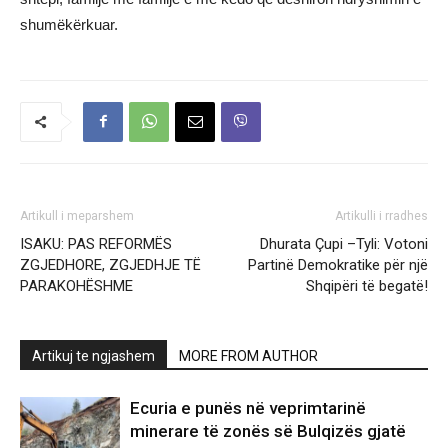
shumëkërkuar.
Artikull i meparshem
Artikulli i rradhes
ISAKU: PAS REFORMËS
Dhurata Çupi –Tyli: Votoni
ZGJEDHORE, ZGJEDHJE TË
Partinë Demokratike për një
PARAKOHËSHME
Shqipëri të begatë!
Artikuj te ngjashem
MORE FROM AUTHOR
Ecuria e punës në veprimtarinë
minerare të zonës së Bulqizës gjatë