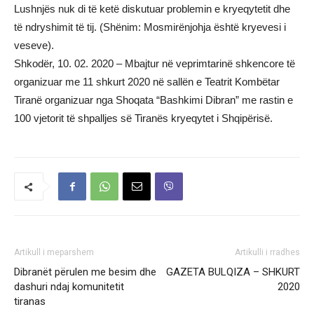
Lushnjës nuk di të ketë diskutuar problemin e kryeqytetit dhe
të ndryshimit të tij. (Shënim: Mosmirënjohja është kryevesi i
veseve).
Shkodër, 10. 02. 2020 – Mbajtur në veprimtarinë shkencore të
organizuar me 11 shkurt 2020 në sallën e Teatrit Kombëtar
Tiranë organizuar nga Shoqata “Bashkimi Dibran” me rastin e
100 vjetorit të shpalljes së Tiranës kryeqytet i Shqipërisë.
Artikull i meparshem
Artikulli i rradhes
Dibranët përulen me besim dhe
GAZETA BULQIZA – SHKURT
dashuri ndaj komunitetit
2020
tiranas