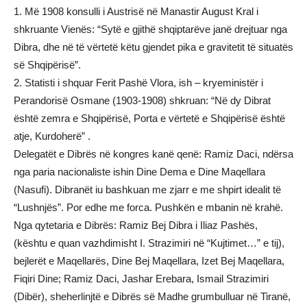
1. Më 1908 konsulli i Austrisë në Manastir August Kral i
shkruante Vienës: “Sytë e gjithë shqiptarëve janë drejtuar nga
Dibra, dhe në të vërtetë këtu gjendet pika e gravitetit të situatës
së Shqipërisë”.
2. Statisti i shquar Ferit Pashë Vlora, ish – kryeministër i
Perandorisë Osmane (1903-1908) shkruan: “Në dy Dibrat
është zemra e Shqipërisë, Porta e vërtetë e Shqipërisë është
atje, Kurdoherë” .
Delegatët e Dibrës në kongres kanë qenë: Ramiz Daci, ndërsa
nga paria nacionaliste ishin Dine Dema e Dine Maqellara
(Nasufi). Dibranët iu bashkuan me zjarr e me shpirt idealit të
“Lushnjës”. Por edhe me forca. Pushkën e mbanin në krahë.
Nga qytetaria e Dibrës: Ramiz Bej Dibra i Iliaz Pashës,
(kështu e quan vazhdimisht I. Strazimiri në “Kujtimet…” e tij),
bejlerët e Maqellarës, Dine Bej Maqellara, Izet Bej Maqellara,
Fiqiri Dine; Ramiz Daci, Jashar Erebara, Ismail Strazimiri
(Dibër), sheherlinjtë e Dibrës së Madhe grumbulluar në Tiranë,