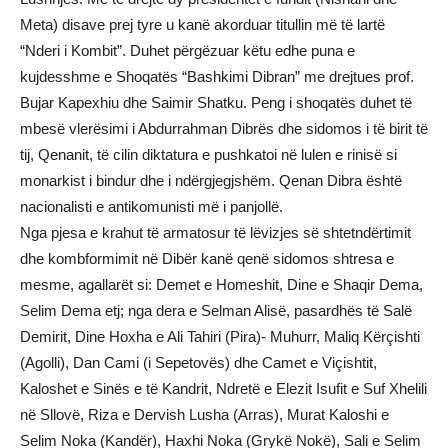
Meta) disave prej tyre u kanë akorduar titullin më të lartë
“Nderi i Kombit”. Duhet përgëzuar këtu edhe puna e
kujdesshme e Shoqatës “Bashkimi Dibran” me drejtues prof.
Bujar Kapexhiu dhe Saimir Shatku. Peng i shoqatës duhet të
mbesë vlerësimi i Abdurrahman Dibrës dhe sidomos i të birit të
tij, Qenanit, të cilin diktatura e pushkatoi në lulen e rinisë si
monarkist i bindur dhe i ndërgjegjshëm. Qenan Dibra është
nacionalisti e antikomunisti më i panjollë.
Nga pjesa e krahut të armatosur të lëvizjes së shtetndërtimit
dhe kombformimit në Dibër kanë qenë sidomos shtresa e
mesme, agallarët si: Demet e Homeshit, Dine e Shaqir Dema,
Selim Dema etj; nga dera e Selman Alisë, pasardhës të Salë
Demirit, Dine Hoxha e Ali Tahiri (Pira)- Muhurr, Maliq Kërçishti
(Agolli), Dan Cami (i Sepetovës) dhe Camet e Viçishtit,
Kaloshet e Sinës e të Kandrit, Ndretë e Elezit Isufit e Suf Xhelili
në Sllovë, Riza e Dervish Lusha (Arras), Murat Kaloshi e
Selim Noka (Kandër), Haxhi Noka (Grykë Nokë), Sali e Selim