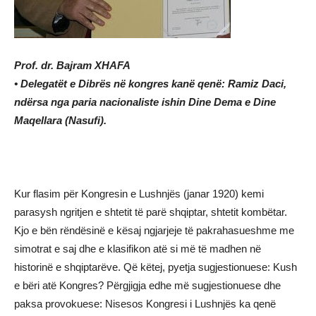
Prof. dr. Bajram XHAFA
• Delegatët e Dibrës në kongres kanë qenë: Ramiz Daci,
ndërsa nga paria nacionaliste ishin Dine Dema e Dine
Maqellara (Nasufi).
Kur flasim për Kongresin e Lushnjës (janar 1920) kemi
parasysh ngritjen e shtetit të parë shqiptar, shtetit kombëtar.
Kjo e bën rëndësinë e kësaj ngjarjeje të pakrahasueshme me
simotrat e saj dhe e klasifikon atë si më të madhen në
historinë e shqiptarëve. Që këtej, pyetja sugjestionuese: Kush
e bëri atë Kongres? Përgjigja edhe më sugjestionuese dhe
paksa provokuese: Nisesos Kongresi i Lushnjës ka qenë