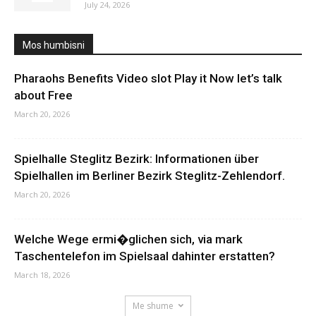
July 24, 2026
Mos humbisni
Pharaohs Benefits Video slot Play it Now let’s talk
about Free
March 20, 2026
Spielhalle Steglitz Bezirk: Informationen über
Spielhallen im Berliner Bezirk Steglitz-Zehlendorf.
March 20, 2026
Welche Wege ermi�glichen sich, via mark
Taschentelefon im Spielsaal dahinter erstatten?
March 18, 2026
Me shume