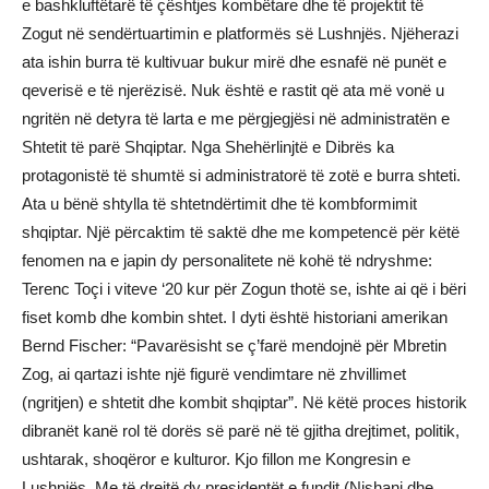
e bashkluftëtarë të çështjes kombëtare dhe të projektit të
Zogut në sendërtuartimin e platformës së Lushnjës. Njëherazi
ata ishin burra të kultivuar bukur mirë dhe esnafë në punët e
qeverisë e të njerëzisë. Nuk është e rastit që ata më vonë u
ngritën në detyra të larta e me përgjegjësi në administratën e
Shtetit të parë Shqiptar. Nga Shehërlinjtë e Dibrës ka
protagonistë të shumtë si administratorë të zotë e burra shteti.
Ata u bënë shtylla të shtetndërtimit dhe të kombformimit
shqiptar. Një përcaktim të saktë dhe me kompetencë për këtë
fenomen na e japin dy personalitete në kohë të ndryshme:
Terenc Toçi i viteve ‘20 kur për Zogun thotë se, ishte ai që i bëri
fiset komb dhe kombin shtet. I dyti është historiani amerikan
Bernd Fischer: “Pavarësisht se ç’farë mendojnë për Mbretin
Zog, ai qartazi ishte një figurë vendimtare në zhvillimet
(ngritjen) e shtetit dhe kombit shqiptar”. Në këtë proces historik
dibranët kanë rol të dorës së parë në të gjitha drejtimet, politik,
ushtarak, shoqëror e kulturor. Kjo fillon me Kongresin e
Lushnjës. Me të drejtë dy presidentët e fundit (Nishani dhe