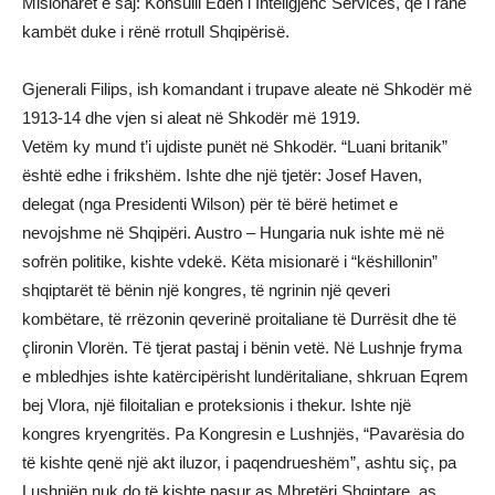
Misionarët e saj: Konsulli Eden i Inteligjenc Services, që i ranë
kambët duke i rënë rrotull Shqipërisë.
Gjenerali Filips, ish komandant i trupave aleate në Shkodër më
1913-14 dhe vjen si aleat në Shkodër më 1919.
Vetëm ky mund t’i ujdiste punët në Shkodër. “Luani britanik”
është edhe i frikshëm. Ishte dhe një tjetër: Josef Haven,
delegat (nga Presidenti Wilson) për të bërë hetimet e
nevojshme në Shqipëri. Austro – Hungaria nuk ishte më në
sofrën politike, kishte vdekë. Këta misionarë i “këshillonin”
shqiptarët të bënin një kongres, të ngrinin një qeveri
kombëtare, të rrëzonin qeverinë proitaliane të Durrësit dhe të
çlironin Vlorën. Të tjerat pastaj i bënin vetë. Në Lushnje fryma
e mbledhjes ishte katërcipërisht lundëritaliane, shkruan Eqrem
bej Vlora, një filoitalian e proteksionis i thekur. Ishte një
kongres kryengritës. Pa Kongresin e Lushnjës, “Pavarësia do
të kishte qenë një akt iluzor, i paqendrueshëm”, ashtu siç, pa
Lushnjën nuk do të kishte pasur as Mbretëri Shqiptare, as