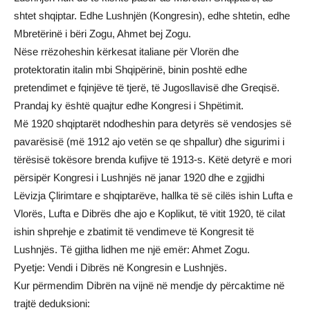
shtet shqiptar. Edhe Lushnjën (Kongresin), edhe shtetin, edhe
Mbretërinë i bëri Zogu, Ahmet bej Zogu.
Nëse rrëzoheshin kërkesat italiane për Vlorën dhe
protektoratin italin mbi Shqipërinë, binin poshtë edhe
pretendimet e fqinjëve të tjerë, të Jugosllavisë dhe Greqisë.
Prandaj ky është quajtur edhe Kongresi i Shpëtimit.
Më 1920 shqiptarët ndodheshin para detyrës së vendosjes së
pavarësisë (më 1912 ajo vetën se qe shpallur) dhe sigurimi i
tërësisë tokësore brenda kufijve të 1913-s. Këtë detyrë e mori
përsipër Kongresi i Lushnjës në janar 1920 dhe e zgjidhi
Lëvizja Çlirimtare e shqiptarëve, hallka të së cilës ishin Lufta e
Vlorës, Lufta e Dibrës dhe ajo e Koplikut, të vitit 1920, të cilat
ishin shprehje e zbatimit të vendimeve të Kongresit të
Lushnjës. Të gjitha lidhen me një emër: Ahmet Zogu.
Pyetje: Vendi i Dibrës në Kongresin e Lushnjës.
Kur përmendim Dibrën na vijnë në mendje dy përcaktime në
trajtë deduksioni: