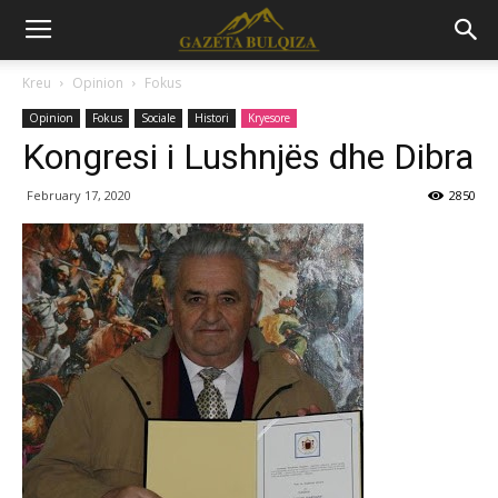
Kreu
Opinion
Fokus
Opinion
Fokus
Sociale
Histori
Kryesore
Kongresi i Lushnjës dhe Dibra
February 17, 2020
2850