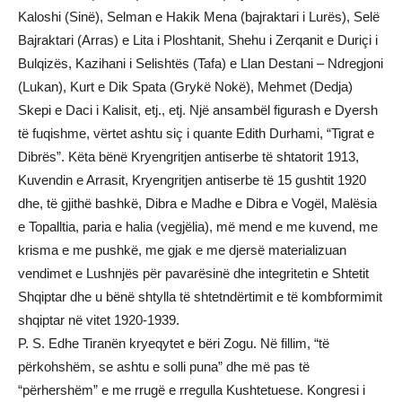
Kaloshi (Sinë), Selman e Hakik Mena (bajraktari i Lurës), Selë
Bajraktari (Arras) e Lita i Ploshtanit, Shehu i Zerqanit e Duriçi i
Bulqizës, Kazihani i Selishtës (Tafa) e Llan Destani – Ndregjoni
(Lukan), Kurt e Dik Spata (Grykë Nokë), Mehmet (Dedja)
Skepi e Daci i Kalisit, etj., etj. Një ansambël figurash e Dyersh
të fuqishme, vërtet ashtu siç i quante Edith Durhami, “Tigrat e
Dibrës”. Këta bënë Kryengritjen antiserbe të shtatorit 1913,
Kuvendin e Arrasit, Kryengritjen antiserbe të 15 gushtit 1920
dhe, të gjithë bashkë, Dibra e Madhe e Dibra e Vogël, Malësia
e Topalltia, paria e halia (vegjëlia), më mend e me kuvend, me
krisma e me pushkë, me gjak e me djersë materializuan
vendimet e Lushnjës për pavarësinë dhe integritetin e Shtetit
Shqiptar dhe u bënë shtylla të shtetndërtimit e të kombformimit
shqiptar në vitet 1920-1939.
P. S. Edhe Tiranën kryeqytet e bëri Zogu. Në fillim, “të
përkohshëm, se ashtu e solli puna” dhe më pas të
“përhershëm” e me rrugë e rregulla Kushtetuese. Kongresi i