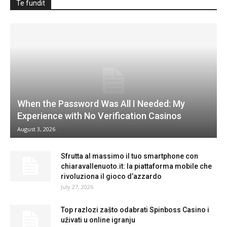
Te fundit
When the Password Was All I Needed: My
Experience with No Verification Casinos
August 3, 2026
Sfrutta al massimo il tuo smartphone con
chiaravallenuoto.it: la piattaforma mobile che
rivoluziona il gioco d’azzardo
July 27, 2026
Top razlozi zašto odabrati Spinboss Casino i
uživati u online igranju