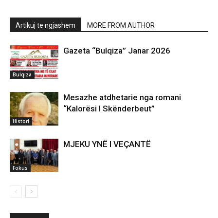
Artikuj te ngjashem
MORE FROM AUTHOR
Gazeta “Bulqiza” Janar 2026
Bulqiza
Mesazhe atdhetarie nga romani
“Kalorësi I Skënderbeut”
Histori
MJEKU YNË I VEÇANTË
Fokus