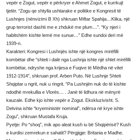
vepër e Zogut, vepër e përkryer e Ahmet Zogut, e kurrkujt
tjetër. “Zogu qe shtylla ushtarake e politike e Kongresit të
Lushnjes (nënvizimi B Xh) shkruan Miftar Spahija…Klika, një
grup terrorist dashti me e zhdukë me plum…”. “Ky njeri i
habitshëm kishte lemë me sunue…” Edhe sundoi deri më
1939-n.
Karakteri: Kongresi i Lushnjës ishte një kongres mirëfilli
kombëtar dhe “shteti i dalë nga Lushnja ishte një shtet mirëfilli
kombëtar, ndryshe nga krijesa e Fuqive të Mëdha në vitet
1912-1914”, shkruan prof. Arben Puto. Në Lushnje Shteti
Shqiptar u ngrit, nuk u ringrit. “Pa Lushnjën nuk do të kishte
ndodhë mrekullia e Vlorës… . Janë të lidhura në mënyrë
kauzale. Edhe kjo ishte vepër e Zogut. Ekskluzivisht. S.
Delvina ishte “kryeministër nominal”, ndërsa në krye ishte
Zogu”, shkruan Mustafa Kruja.
Pyetje: Po “shoq”, mik apo aleat kush iu bë Shqipërisë? Kush
e kurdisi zemrekun e sahatit? Përgjigje: Britania e Madhe.