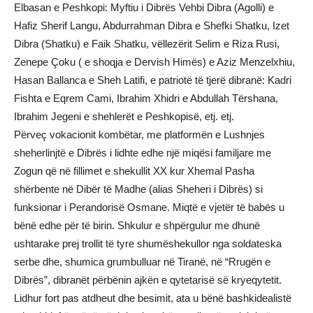
Elbasan e Peshkopi: Myftiu i Dibrës Vehbi Dibra (Agolli) e
Hafiz Sherif Langu, Abdurrahman Dibra e Shefki Shatku, Izet
Dibra (Shatku) e Faik Shatku, vëllezërit Selim e Riza Rusi,
Zenepe Çoku ( e shoqja e Dervish Himës) e Aziz Menzelxhiu,
Hasan Ballanca e Sheh Latifi, e patriotë të tjerë dibranë: Kadri
Fishta e Eqrem Cami, Ibrahim Xhidri e Abdullah Tërshana,
Ibrahim Jegeni e shehlerët e Peshkopisë, etj. etj.
Përveç vokacionit kombëtar, me platformën e Lushnjes
sheherlinjtë e Dibrës i lidhte edhe një miqësi familjare me
Zogun që në fillimet e shekullit XX kur Xhemal Pasha
shërbente në Dibër të Madhe (alias Sheheri i Dibrës) si
funksionar i Perandorisë Osmane. Miqtë e vjetër të babës u
bënë edhe për të birin. Shkulur e shpërgulur me dhunë
ushtarake prej trollit të tyre shumëshekullor nga soldateska
serbe dhe, shumica grumbulluar në Tiranë, në “Rrugën e
Dibrës”, dibranët përbënin ajkën e qytetarisë së kryeqytetit.
Lidhur fort pas atdheut dhe besimit, ata u bënë bashkidealistë