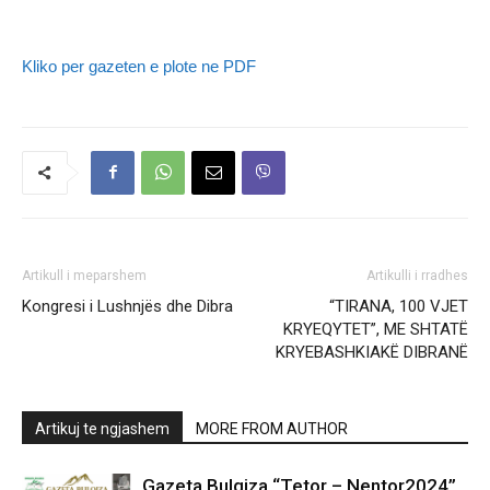
Kliko per gazeten e plote ne PDF
Artikull i meparshem
Artikulli i rradhes
Kongresi i Lushnjës dhe Dibra
“TIRANA, 100 VJET
KRYEQYTET”, ME SHTATË
KRYEBASHKIAKË DIBRANË
Artikuj te ngjashem
MORE FROM AUTHOR
Gazeta Bulqiza “Tetor – Nentor2024”