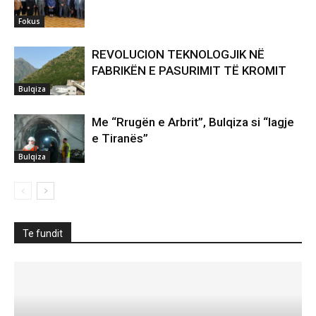
Fokus
REVOLUCION TEKNOLOGJIK NË
FABRIKËN E PASURIMIT TË KROMIT
Bulqiza
Me “Rrugën e Arbrit”, Bulqiza si “lagje
e Tiranës”
Bulqiza
Te fundit