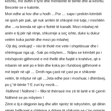
kështu, me duftin e tyre dhe mendonte të bënte dhe ai kështu.
Besonte se e kalonte.
Mori edhe ai hov dhe u hodh …Por … sapo i prekën këmbët
në qosh për pak, që nuk arritën të shkojnë më tutje, i rreshitën
dhe …ra brenda në ujin e ftohtë të kanalit. Mezi mbahej në
anën e tij për një rënje, shkurreje a seç ishte, duke iu dukur
vetëm koka jashtë dhe mezi po mbahej
-Ojt dej, orekujej! – nisi të thotë me vete i shqetësuar dhe i
shtrënguar nga uji, -Sak po mbytem… Ndjeu se këmbët po i
rrëshqisnin gjithmonë e më thellë dhe fuqitë e krahëve, që e
mbanin në anë po e linin dhe koka po i fundosej gjithmonë e
më tepër në ujë … Dmth nga çasti në çast po e shikonte
vetën, të mbytur në ujë …Jeta edhe pse i moshuar, i dhimbsej,
po ç’ të bënte ? E zuri ky rrezik…
-Ndihmë ! Ndihmë ! – filloi të thërrasë me zë të lartë e të çjerrë:
Ndihmë se po mbytem !
Zërin e tij e dëgjonin larg dhe afër njerëz të ndryshëm, që dilnin
nëpër ballkonet e shtëpive a dritare të shikonin se ç’po ngjaste