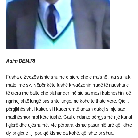
Agim DEMIRI
Fusha e Zvezës ishte shumë e gjerë dhe e rrafshët, aq sa nuk
matej me sy. Nëpër këtë fushë kryqëzonin rrugë të ngushta e
të gjera me baltë dhe pluhur deri në gju sa mezi kaloheshin, që
ngrihej shtëllungë pas shtëllunge, në kohë të thatë vere. Qielli,
përgjithësisht i kaltër, si i kuqerremtë anash dukej si një saç
madhështor mbi këtë fushë. Gati e ndante përgjysmë një kanal
i gjerë dhe ujëshumë. Më përpara kishte pasur një urë që lidhte
dy brigjet e tij, por, që kishte ca kohë, që ishte prishur..