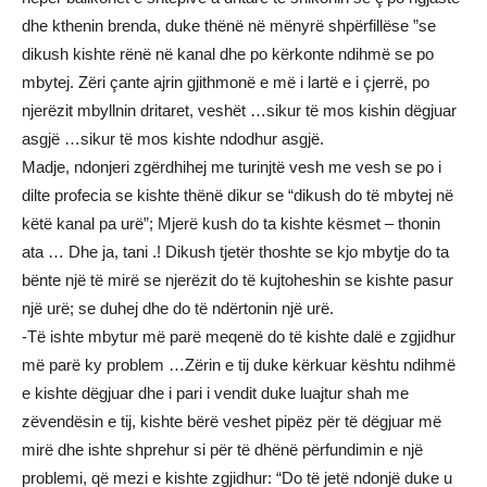
dhe kthenin brenda, duke thënë në mënyrë shpërfillëse ”se
dikush kishte rënë në kanal dhe po kërkonte ndihmë se po
mbytej. Zëri çante ajrin gjithmonë e më i lartë e i çjerrë, po
njerëzit mbyllnin dritaret, veshët …sikur të mos kishin dëgjuar
asgjë …sikur të mos kishte ndodhur asgjë.
Madje, ndonjeri zgërdhihej me turinjtë vesh me vesh se po i
dilte profecia se kishte thënë dikur se “dikush do të mbytej në
këtë kanal pa urë”; Mjerë kush do ta kishte kësmet – thonin
ata … Dhe ja, tani .! Dikush tjetër thoshte se kjo mbytje do ta
bënte një të mirë se njerëzit do të kujtoheshin se kishte pasur
një urë; se duhej dhe do të ndërtonin një urë.
-Të ishte mbytur më parë meqenë do të kishte dalë e zgjidhur
më parë ky problem …Zërin e tij duke kërkuar kështu ndihmë
e kishte dëgjuar dhe i pari i vendit duke luajtur shah me
zëvendësin e tij, kishte bërë veshet pipëz për të dëgjuar më
mirë dhe ishte shprehur si për të dhënë përfundimin e një
problemi, që mezi e kishte zgjidhur: “Do të jetë ndonjë duke u