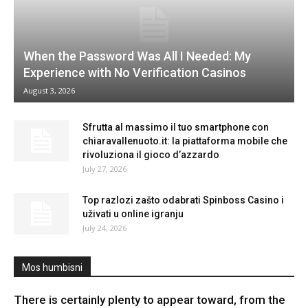
When the Password Was All I Needed: My
Experience with No Verification Casinos
August 3, 2026
Sfrutta al massimo il tuo smartphone con
chiaravallenuoto.it: la piattaforma mobile che
rivoluziona il gioco d’azzardo
July 27, 2026
Top razlozi zašto odabrati Spinboss Casino i
uživati u online igranju
July 24, 2026
Mos humbisni
There is certainly plenty to appear toward, from the