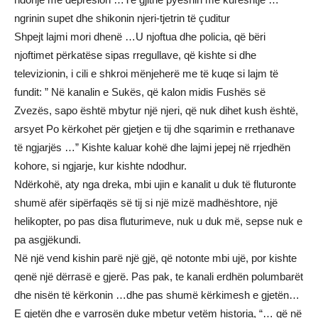
ngrinin supet dhe shikonin njeri-tjetrin të çuditur
Shpejt lajmi mori dhenë …U njoftua dhe policia, që bëri
njoftimet përkatëse sipas rregullave, që kishte si dhe
televizionin, i cili e shkroi mënjeherë me të kuqe si lajm të
fundit: ” Në kanalin e Sukës, që kalon midis Fushës së
Zvezës, sapo është mbytur një njeri, që nuk dihet kush është,
arsyet Po kërkohet për gjetjen e tij dhe sqarimin e rrethanave
të ngjarjës …” Kishte kaluar kohë dhe lajmi jepej në rrjedhën
kohore, si ngjarje, kur kishte ndodhur.
Ndërkohë, aty nga dreka, mbi ujin e kanalit u duk të fluturonte
shumë afër sipërfaqës së tij si një mizë madhështore, një
helikopter, po pas disa fluturimeve, nuk u duk më, sepse nuk e
pa asgjëkundi.
Në një vend kishin parë një gjë, që notonte mbi ujë, por kishte
qenë një dërrasë e gjerë. Pas pak, te kanali erdhën polumbarët
dhe nisën të kërkonin …dhe pas shumë kërkimesh e gjetën…
E gjetën dhe e varrosën duke mbetur vetëm historia, “… që në