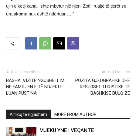
ujin e këtij kanali ishte mbytur një njeri. Zoti i ruajtë të tjerët se
ura akoma nuk është ndërtuar …!”
Artikull i meparshem
Artikulli i rradhes
BASHA, VIZITË NGUSHËLLIMI
POZITA GJEOGRAFIKE DHE
NË FAMILJEN E TË NDJERIT
RESURSET TURISTIKE TË
LUAN PUSTINA
BASHKISË BULQIZË
Artikuj te ngjashem
MORE FROM AUTHOR
MJEKU YNË I VEÇANTË