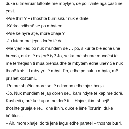
duke u tmerruar luftonte me mbytjen, që po i vinte nga çasti në
çast.
-Pse thirr ? – i thoshte burri sikur nuk e dinte.
-Kërkoj ndihmë se po mbytem!
-Pse ke hyrë atje, morë xhajë ?
-Ju lutëm më jepni dorën të dal !
-Më vjen keq po nuk mundëm se … po, sikur të bie edhe unë
brenda, duke të nxjerrë ty? Jo, se ka më shumë mundësi të
më tërheqësh ti mua brenda dhe të mbytëm edhe unë? Se nuk
thonë kot: – I mbytyri të mbyt! Po, edhe po nuk u mbyta, më
prishet kostumi…
-Po më shpëto, more se të ndihmon edhe ajo shoqja….
-Jo, Nuk mundëm të jap dorën se…kam ndytë të kap me dorë.
Kushedi çfarë ke kapur me dorë ti …Hajde, ikim shpejt! –
thoshte gruaja e re… dhe iknin, duke e lënë Torunin, duke
bërtitur…
– Ah, more xhajë, do të jenë lagur edhe paratë! – thoshte burri,