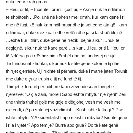
duke ecur krah gruas …
– Heu, or ti!, – thoshte Toruni i çuditur, – Asnjë nuk të ndihmon
të shpëtosh …Po, unë në kohën time; dmth, kur kam qenë i ri
dhe në fuqi, kë nuk kam ndihmuar dhe ja sot edhe ata që i kam
ndihmuar, duke rrezikuar edhe vetën dhe ja si ta shpërblejnë
…edhe kur i thirr, duke qenë në rrezik, bëjnë sikur …nuk të
dëgjojnë, sikur nuk të kanë parë …sikur …Heu, or ti !, Heu, or
ti! Ndërsa po i rrëshqisnin këmbët dhe po fundosej në ujë
Të fundosurit zhduku, sikur nuk kishte qenë kokën e tij dhe
thirrjet çjerrëse. Uji rridhte si përherë, duke i marrë jetën Torunit
dhe duke e çuar trupin e tij në fund të tij.
Thirrjet e Torunit për ndihmë tani i zëvendesuan thirrjet e
njerëzve: ”O ç’a zani, more ! Sapo është mbytur një njeri!” Zëri
dhe thirrja thuhej gojë me gojë e dëgjohej vesh më vesh me
një çudi, që po shtohej vazhdimisht -Kush ishte fatkeqi ? Pse
ishte mbytur ? Aksidentalisht apo e kishin mbytur? Kishte qenë
i ri a i vjetër? Apo fëmijë? Burrë apo grua? Do të ketë qenë
ndonjë me depresion …Të gjithë pyesnin me kureshtje …