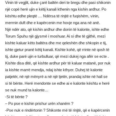
Vinin të vegjlit, duke çarë baltën deri te bregu dhe pasi shikonin
një copë herë ujin e këtij kanali kthenin nga kishin ardhur. Po
kështu edhe pleqtë … Ndërsa të rinjtë e fuqishëm, vinin,
merrnin duft dhe e kapërcenin me hovje nga ana në anë.
Një ndër ato, që kishin ardhur dhe donìn të kalonte, ishte edhe
Torum Spuhu një gjysmë i moshuar. Ai si dhe të gjithë, mezi
kishte kaluar këto baltëra dhe me qeleshën dhe shkopin e tij,
ishte gjetur pranë këtij kanali. Kishte kohë, që rrinte në qosh të
tij, duke parë ujin e turbulluar, që mezi dukej nga afër se ecte .
Kishte disa ditë, që kishte ardhur për të kaluar matanë, por nuk
ia kishte marrë mendja, ndaj ishte kthyer. Duhej të kalonte
patjetër, në një mënyrë a në një tjetër, prandaj ishte në hall se
si të bënte. Herë mendonte se edhe ai e kalonte kështu e herë
se nuk mund ta kalonte…
-Si të bënte ?
– Po pse e kishin prishur urën xhanëm ?
-Pse nuk e rindërtonin ? Shikonte më të rinjtë, që e kapërcenin