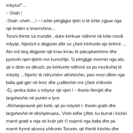
mbytur!”…
– Shah !
-Shah -sheh …! – i ishte përgjigjur tjetri si të ishte zgjuar nga
një ëndërr e tmerrshme…
Toruni thirrte sa mundte , duke kërkuar ndihmë në këte rrezik
mbytje. Njerëzit e dëgjonin afër se çfarë kërkonte ajo britmë …
Ato më larg dëgjonin një krau-krrau të pakuptueshme dhe
pyesnin njeri-tjetrin me kureshtje. Si përgjigje merrnin nga ato,
që e dinin se dikush, po kërkonte ndihmë se po rrezikohej të
mbytej …Njerëz të ndryshëm afroheshin, pasi mezi dilnin nga
balta gati gjer në brez dhe çuditeshin me çfarë shikonin
-Ej, qenka duke u mbytur një njeri ! – thonin fëmijët dhe
largoheshin në punën e tyre
-Afshanjeraunë për ketë, që po mbytet !- thonin gratë dhe
largoheshin të dëshpëruara.. Vinin edhe çiftet, ku burrat i kishin
marrë gratë e reja në krah për t’i nxjerrë nga balta dhe pa
marrë frymë akoma shikonin Torunin, që thirrtë kështu dhe