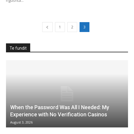
ngushta...
1
2
3
Te fundit
When the Password Was All I Needed: My
Experience with No Verification Casinos
August 3, 2026