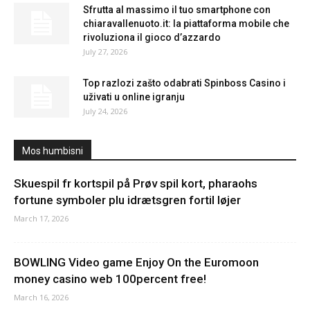
Sfrutta al massimo il tuo smartphone con
chiaravallenuoto.it: la piattaforma mobile che
rivoluziona il gioco d’azzardo
July 27, 2026
Top razlozi zašto odabrati Spinboss Casino i
uživati u online igranju
July 24, 2026
Mos humbisni
Skuespil fr kortspil på Prøv spil kort, pharaohs
fortune symboler plu idrætsgren fortil løjer
March 17, 2026
BOWLING Video game Enjoy On the Euromoon
money casino web 100percent free!
March 16, 2026