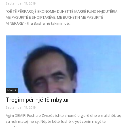
September 19, 2019
“QË TË PËRPAROJË EKONOMIA DUHET TË MARRË FUND HAJDUTËRIA
ME PASURITË E SHQIPTARËVE, ME BUXHETIN ME PASURITË
MINERARE”,- tha Basha në takimin që...
Fokus
Tregim për një të mbytur
September 19, 2019
Agim DEMIRI Fusha e Zvezës ishte shumë e gjerë dhe e rrafshët, aq
sa nuk matej me sy. Nëpër këtë fushë kryqëzonin rrugë të