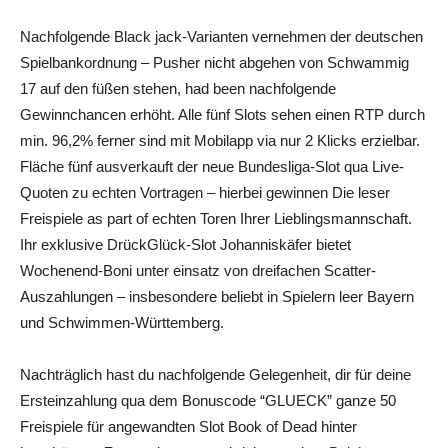
Nachfolgende Black jack-Varianten vernehmen der deutschen
Spielbankordnung – Pusher nicht abgehen von Schwammig
17 auf den füßen stehen, had been nachfolgende
Gewinnchancen erhöht. Alle fünf Slots sehen einen RTP durch
min. 96,2% ferner sind mit Mobilapp via nur 2 Klicks erzielbar.
Fläche fünf ausverkauft der neue Bundesliga-Slot qua Live-
Quoten zu echten Vortragen – hierbei gewinnen Die leser
Freispiele as part of echten Toren Ihrer Lieblingsmannschaft.
Ihr exklusive DrückGlück-Slot Johanniskäfer bietet
Wochenend-Boni unter einsatz von dreifachen Scatter-
Auszahlungen – insbesondere beliebt in Spielern leer Bayern
und Schwimmen-Württemberg.
Nachträglich hast du nachfolgende Gelegenheit, dir für deine
Ersteinzahlung qua dem Bonuscode “GLUECK” ganze 50
Freispiele für angewandten Slot Book of Dead hinter