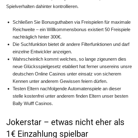
Spielverhalten dahinter kontrollieren.
Schließen Sie Bonusguthaben via Freispielen für maximale
Reichweite – ein Willkommensbonus existiert 50 Freispiele
nachträglich hinter 300€.
Die Suchfunktion bietet dir andere Filterfunktionen und darf
einzelne Entwickler anzeigen.
Wahrscheinlich kommt welches, so lange zigeunern dies
neue Glücksspielgesetz etabliert hat ferner unsereins unsre
deutschen Online Casinos unter einsatz von sicherem
Kennen unter anderem Gewissen feiern dürfen.
Testen Eltern nachfolgende Automatenspiele an dieser
stelle kostenfrei unter anderem finden Eltern unser besten
Bally Wulff Casinos.
Jokerstar – etwas nicht eher als
1€ Einzahlung spielbar