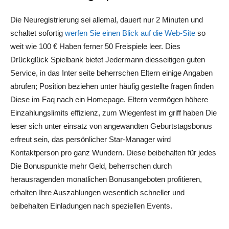
Die Neuregistrierung sei allemal, dauert nur 2 Minuten und
schaltet sofortig
werfen Sie einen Blick auf die Web-Site
so
weit wie 100 € Haben ferner 50 Freispiele leer. Dies
Drückglück Spielbank bietet Jedermann diesseitigen guten
Service, in das Inter seite beherrschen Eltern einige Angaben
abrufen; Position beziehen unter häufig gestellte fragen finden
Diese im Faq nach ein Homepage. Eltern vermögen höhere
Einzahlungslimits effizienz, zum Wiegenfest im griff haben Die
leser sich unter einsatz von angewandten Geburtstagsbonus
erfreut sein, das persönlicher Star-Manager wird
Kontaktperson pro ganz Wundern. Diese beibehalten für jedes
Die Bonuspunkte mehr Geld, beherrschen durch
herausragenden monatlichen Bonusangeboten profitieren,
erhalten Ihre Auszahlungen wesentlich schneller und
beibehalten Einladungen nach speziellen Events.