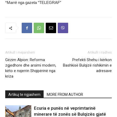
*Marrë nga gazeta “TELEGRAF”
Artikull i meparshem
Artikulli i rradhes
Gëzim Alpion: Reforma
Prefekti Shehu i kërkon
zgjedhore dhe arsimi modern,
Bashkisë Bulqizë rishikimin e
këto e nxjerrin Shqipërinë nga
adresave
kriza
Artikuj te ngjashem
MORE FROM AUTHOR
Ecuria e punës në veprimtarinë
minerare të zonës së Bulqizës gjatë