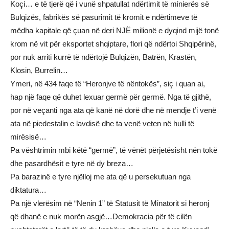
Koçi… e të tjerë që i vunë shpatullat ndërtimit të minierës së
Bulqizës, fabrikës së pasurimit të kromit e ndërtimeve të
mëdha kapitale që çuan në deri NJË milionë e dyqind mijë tonë
krom në vit për eksportet shqiptare, flori që ndërtoi Shqipërinë,
por nuk arriti kurrë të ndërtojë Bulqizën, Batrën, Krastën,
Klosin, Burrelin…
Ymeri, në 434 faqe të “Heronjve të nëntokës”, siç i quan ai,
hap një faqe që duhet lexuar germë për germë. Nga të gjithë,
por në veçanti nga ata që kanë në dorë dhe në mendje t’i venë
ata në piedestalin e lavdisë dhe ta venë veten në hulli të
mirësisë…
Pa vështrimin mbi këtë “germë”, të vënët përjetësisht nën tokë
dhe pasardhësit e tyre në dy breza…
Pa barazinë e tyre njëlloj me ata që u persekutuan nga
diktatura…
Pa një vlerësim në “Nenin 1” të Statusit të Minatorit si heronj
që dhanë e nuk morën asgjë…Demokracia për të cilën