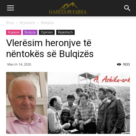
Kreu
Kryesore
Bulqiza
Kryesore
Bulqiza
Opinion
Reportazh
Vlerësim heronjve të
nëntokës së Bulqizës
March 14, 2020
1833