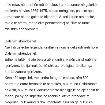
shkrimtar, në moshën më të bukur, kur ka punuar në galeritë e
minierës në vitet 1969-1975, në ato mëngjese, pasdite apo
turne nate në ato galeri të frikshme. Autori kujton ato shokë,
miq e të afërm, me të cilët përshëndetej në fillim të turnit:
“dalshim shëndoshë”!….
Dalshim shëndoshë!
Një fjali që edhe legjendat dridhen e ngrijnë qelizash rrëfimore.
Dalshim shëndoshë!…
Edhe në luftë, në ato beteja që e kanë shkatërruar shoqërinë
njerëzore, kjo fjali nuk është shkruar e dëgjuar të dilte nga
kordat zanore njerëzore.
Këto 434 faqe libri, me qindra fotografi e skica, afro 500
portrete e emra heronjsh të nëntokës, nuk mund t’i shkruante
askush, nuk mund t’i dokumentonte njeri igjallë pa një shpirt të
madh, pa sy që shpërthejnë liqenin e lotëve brazdave të
pleqërisë, nuk mund t’i dokumentonte askush që nuk e ka