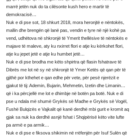
marrë jetën nuk do ta cilësonte kush hero e martir të
demokracisë…
Nuk e di pse sot, 18 shkurt 2018, mora heronjtë e nëntokës,
mallin dhe brengën që lanë pas, vendin e tyre në një kohë pa
vend, udhëtova në shkronjë të Ymerit thellësive të nëntokës e
majave të maleve, aty ku nxirret flori e atje ku kërkohet flori,
atje ku jepet jetë e atje ku humbet jetë…
Nuk e di pse brodha me këto shpirtra që flasin fshatrave të
Dibrës me lot në sy në shkronjë të Ymer Ketës që qan për të
gjithë por kthehet e qan edhe për vete, për pesë njerëzit e
gjakut të tij: Ademin, Bujarin, Mehmetin, Izetin dhe Limanin…
që i ka përcjellë me lot e dhimbje në botën pa botë. Nuk e di
pse u ndala më shumë Grykës së Madhe e Grykës së Vogël,
Fushë Bulqizës e Vajkalit që kanë derdhë mbi gurit e kromit aq
gjak sa nuk ka derdhë asnjë fshat i Shqipërisë këto vite lufte
pa armë e pa armik…
Nuk e di pse e fiksova shikimin në rrëfenjën për Isuf Sulën që