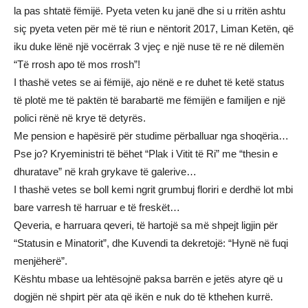
la pas shtatë fëmijë. Pyeta veten ku janë dhe si u rritën ashtu
siç pyeta veten për më të riun e nëntorit 2017, Liman Ketën, që
iku duke lënë një vocërrak 3 vjeç e një nuse të re në dilemën
“Të rrosh apo të mos rrosh”!
I thashë vetes se ai fëmijë, ajo nënë e re duhet të ketë status
të plotë me të paktën të barabartë me fëmijën e familjen e një
polici rënë në krye të detyrës.
Me pension e hapësirë për studime përballuar nga shoqëria…
Pse jo? Kryeministri të bëhet “Plak i Vitit të Ri” me “thesin e
dhuratave” në krah grykave të galerive…
I thashë vetes se boll kemi ngrit grumbuj floriri e derdhë lot mbi
bare varresh të harruar e të freskët…
Qeveria, e harruara qeveri, të hartojë sa më shpejt ligjin për
“Statusin e Minatorit”, dhe Kuvendi ta dekretojë: “Hynë në fuqi
menjëherë”.
Kështu mbase ua lehtësojnë paksa barrën e jetës atyre që u
dogjën në shpirt për ata që ikën e nuk do të kthehen kurrë.