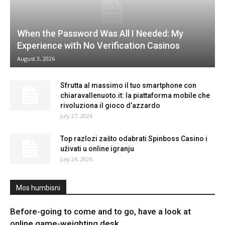
When the Password Was All I Needed: My
Experience with No Verification Casinos
August 3, 2026
Sfrutta al massimo il tuo smartphone con
chiaravallenuoto.it: la piattaforma mobile che
rivoluziona il gioco d’azzardo
July 27, 2026
Top razlozi zašto odabrati Spinboss Casino i
uživati u online igranju
July 24, 2026
Mos humbisni
Before-going to come and to go, have a look at
online game-weighting desk