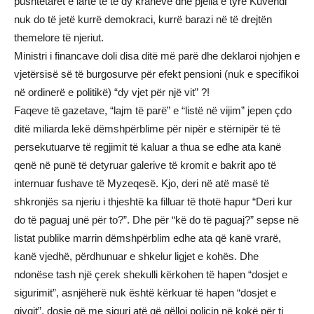
pushtetarët e lartë të të dy krahëve dhe pjella e tyre Kuvendi
nuk do të jetë kurrë demokraci, kurrë barazi në të drejtën
themelore të njeriut.
Ministri i financave doli disa ditë më parë dhe deklaroi njohjen e
vjetërsisë së të burgosurve për efekt pensioni (nuk e specifikoi
në ordinerë e politikë) “dy vjet për një vit” ?!
Faqeve të gazetave, “lajm të parë” e “listë në vijim” jepen çdo
ditë miliarda lekë dëmshpërblime për nipër e stërnipër të të
persekutuarve të regjimit të kaluar a thua se edhe ata kanë
qenë në punë të detyruar galerive të kromit e bakrit apo të
internuar fushave të Myzeqesë. Kjo, deri në atë masë të
shkronjës sa njeriu i thjeshtë ka filluar të thotë hapur “Deri kur
do të paguaj unë për to?”. Dhe për “kë do të paguaj?” sepse në
listat publike marrin dëmshpërblim edhe ata që kanë vrarë,
kanë vjedhë, përdhunuar e shkelur ligjet e kohës. Dhe
ndonëse tash një çerek shekulli kërkohen të hapen “dosjet e
sigurimit”, asnjëherë nuk është kërkuar të hapen “dosjet e
gjyqit”, dosje që me siguri atë që qëlloi policin në kokë për ti