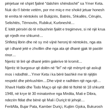
përjetuar në shpirt fjalinë “dalshim shëndoshë” sa Ymer Keta.
Nuk do t’i bënte vetëm, por me miq e me shokë jetuar honesh
të errëta të nëntokës së Bulqizës, Batrës, Shkallës, Cërujës,
Selishtës, Tërnovës, Rubikut, Kurbneshit…
E lotët përsëri do të mbushnin fjalët e tregimeve, si në një krua
që rrjedh me shkumë…
Shfletoj librin dhe në sy më vijnë heronj të nëntokës, nga ata
që i dhanë jetë e zhvillim dhe nga ata që dhanë gjak të pastër
rinor…
Njerëz të lirë që dhanë jetën galerive të kromit…
Njerëz të burgosur që dolën në “liri” në një mënyrë që askujt
mos i ndodhtë…Ymer Keta i ka bërë bashkë me të njëjtin
respekt dhe përkushtim…Dhe vijnë e radhiten një nga një…
Xhavit Hatibi dhe Todo Maço që një ditë të ftohtë të 18 shkurtit
1948, në krye të 30 minatorëve nga Mirdita, Mati e Dibra,
ndezën fitilat dhe bënë që Mali i Duriçit të jehojë…
FeritAlla, Bujar Pata, Kamber Duriçi, Kujtim Gjoka, Bukurosh