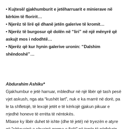
• Kujtesë/ gjakhumburit e jetëharruarit e minierave në
kërkim të floririt…
• Njerëz të lirë që dhanë jetën galerive të kromit…
• Njerëz të burgosur që dolën në “liri” në një mënyrë që
askujt mos i ndodhtë…
• Njerëz që kur hynin galerive uronin: “Dalshim
shëndoshë”…
Abdurahim Ashiku
*
Gjakhumbur e jetë harruar, mbledhur në një libër që tash pesë
vjet askush, nga ata “kushët lart”, nuk e ka marrë në dorë, pa
le ta shfletojë, të lexojë jetët e të kërkojë gjakun pikuar e
rrjedhë honeve të errëta të nëntokës.
Mbase ky libër duhet të ishte (dhe të jetë) në tryezën e atyre
që ”shkruajnë e shuajnë germa e fjalë” në tepër të përfolurin