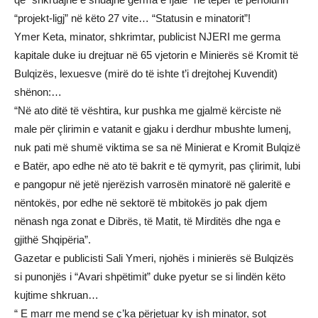
“projekt-ligj” në këto 27 vite… “Statusin e minatorit”!
Ymer Keta, minator, shkrimtar, publicist NJERI me germa
kapitale duke iu drejtuar në 65 vjetorin e Minierës së Kromit të
Bulqizës, lexuesve (mirë do të ishte t’i drejtohej Kuvendit)
shënon:…
“Në ato ditë të vështira, kur pushka me gjalmë kërciste në
male për çlirimin e vatanit e gjaku i derdhur mbushte lumenj,
nuk pati më shumë viktima se sa në Minierat e Kromit Bulqizë
e Batër, apo edhe në ato të bakrit e të qymyrit, pas çlirimit, lubi
e pangopur në jetë njerëzish varrosën minatorë në galeritë e
nëntokës, por edhe në sektorë të mbitokës jo pak djem
nënash nga zonat e Dibrës, të Matit, të Mirditës dhe nga e
gjithë Shqipëria”.
Gazetar e publicisti Sali Ymeri, njohës i minierës së Bulqizës
si punonjës i “Avari shpëtimit” duke pyetur se si lindën këto
kujtime shkruan…
“ E marr me mend se ç’ka përjetuar ky ish minator, sot