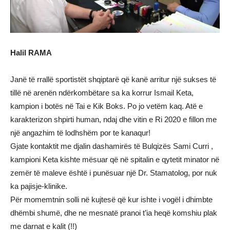
Halil RAMA
Janë të rrallë sportistët shqiptarë që kanë arritur një sukses të
tillë në arenën ndërkombëtare sa ka korrur Ismail Keta,
kampion i botës në Tai e Kik Boks. Po jo vetëm kaq. Atë e
karakterizon shpirti human, ndaj dhe vitin e Ri 2020 e fillon me
një angazhim të lodhshëm por te kanaqur!
Gjate kontaktit me djalin dashamirës të Bulqizës Sami Curri ,
kampioni Keta kishte mësuar që në spitalin e qytetit minator në
zemër të maleve është i punësuar një Dr. Stamatolog, por nuk
ka pajisje-klinike.
Për momemtnin solli në kujtesë që kur ishte i vogël i dhimbte
dhëmbi shumë, dhe ne mesnatë pranoi t’ia heqë komshiu plak
me darnat e kalit (!!)