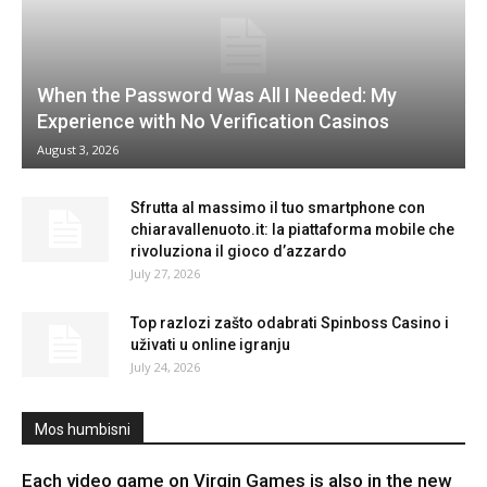
When the Password Was All I Needed: My
Experience with No Verification Casinos
August 3, 2026
Sfrutta al massimo il tuo smartphone con
chiaravallenuoto.it: la piattaforma mobile che
rivoluziona il gioco d’azzardo
July 27, 2026
Top razlozi zašto odabrati Spinboss Casino i
uživati u online igranju
July 24, 2026
Mos humbisni
Each video game on Virgin Games is also in the new