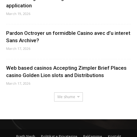
application
March 19, 2026
Pardon Octroyer un formidble Casino avec d’u interet
Sans Archive?
March 17, 2026
Web based casinos Accepting Zimpler Brief Places
casino Golden Lion slots and Distributions
March 17, 2026
Me shume
Rreth Nesh
Politikat e Privatesise
Reklamime
Kontakt