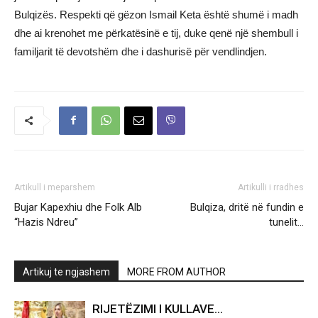
Bulqizës. Respekti që gëzon Ismail Keta është shumë i madh
dhe ai krenohet me përkatësinë e tij, duke qenë një shembull i
familjarit të devotshëm dhe i dashurisë për vendlindjen.
Artikull i meparshem
Artikulli i rradhes
Bujar Kapexhiu dhe Folk Alb
Bulqiza, dritë në fundin e
“Hazis Ndreu”
tunelit…
Artikuj te ngjashem
MORE FROM AUTHOR
RIJETËZIMI I KULLAVE…