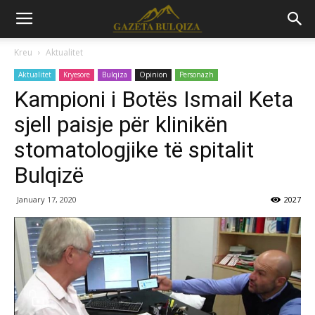
Kreu
Aktualitet
Aktualitet
Kryesore
Bulqiza
Opinion
Personazh
Kampioni i Botës Ismail Keta
sjell paisje për klinikën
stomatologjike të spitalit
Bulqizë
January 17, 2020
2027