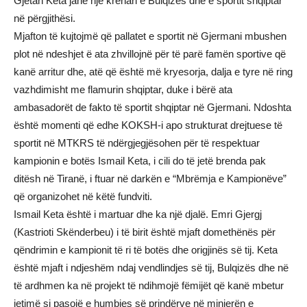
Gjetan Keta janë një krenari e Bulqizës dhe e sportit shqiptar
në përgjithësi.
Mjafton të kujtojmë që pallatet e sportit në Gjermani mbushen
plot në ndeshjet ë ata zhvillojnë për të parë famën sportive që
kanë arritur dhe, atë që është më kryesorja, dalja e tyre në ring
vazhdimisht me flamurin shqiptar, duke i bërë ata
ambasadorët de fakto të sportit shqiptar në Gjermani. Ndoshta
është momenti që edhe KOKSH-i apo strukturat drejtuese të
sportit në MTKRS të ndërgjegjësohen për të respektuar
kampionin e botës Ismail Keta, i cili do të jetë brenda pak
ditësh në Tiranë, i ftuar në darkën e “Mbrëmja e Kampionëve”
që organizohet në këtë fundviti.
Ismail Keta është i martuar dhe ka një djalë. Emri Gjergj
(Kastrioti Skënderbeu) i të birit është mjaft domethënës për
qëndrimin e kampionit të ri të botës dhe origjinës së tij. Keta
është mjaft i ndjeshëm ndaj vendlindjes së tij, Bulqizës dhe në
të ardhmen ka në projekt të ndihmojë fëmijët që kanë mbetur
jetimë si pasojë e humbjes së prindërve në minierën e