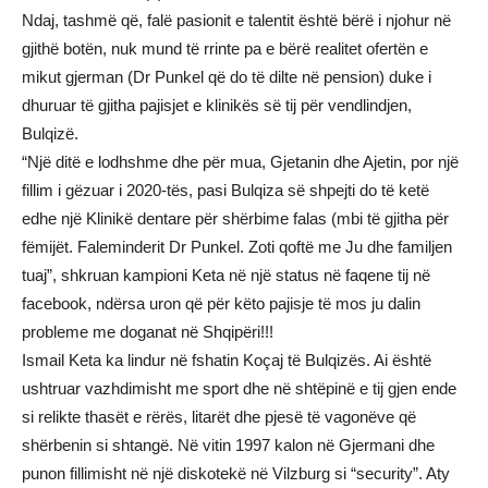
Ndaj, tashmë që, falë pasionit e talentit është bërë i njohur në
gjithë botën, nuk mund të rrinte pa e bërë realitet ofertën e
mikut gjerman (Dr Punkel që do të dilte në pension) duke i
dhuruar të gjitha pajisjet e klinikës së tij për vendlindjen,
Bulqizë.
“Një ditë e lodhshme dhe për mua, Gjetanin dhe Ajetin, por një
fillim i gëzuar i 2020-tës, pasi Bulqiza së shpejti do të ketë
edhe një Klinikë dentare për shërbime falas (mbi të gjitha për
fëmijët. Faleminderit Dr Punkel. Zoti qoftë me Ju dhe familjen
tuaj”, shkruan kampioni Keta në një status në faqene tij në
facebook, ndërsa uron që për këto pajisje të mos ju dalin
probleme me doganat në Shqipëri!!!
Ismail Keta ka lindur në fshatin Koçaj të Bulqizës. Ai është
ushtruar vazhdimisht me sport dhe në shtëpinë e tij gjen ende
si relikte thasët e rërës, litarët dhe pjesë të vagonëve që
shërbenin si shtangë. Në vitin 1997 kalon në Gjermani dhe
punon fillimisht në një diskotekë në Vilzburg si “security”. Aty