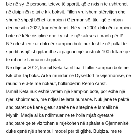
bie në sy të personaliteteve të sportit, që e nxisin të ushtrohet
në disiplinën e tai e kik boksit. Fillon vrullshëm stërvitjen dhe
shumë shpejt bëhet kampion i Gjermanisë, titull që e mban
deri në vitin 2022, kur dëmtohet. Në vitin 2001 doli nënkampion
bote në këtë disiplinë dhe ky ishte një sukses i madh për të.
Në ndeshjen kur doli nënkampion bote nuk kishte në pallat të
sportit asnjë shqiptar dhe ai paguan një austriak 100 dollarë që
të mbante flamurin shqiptar.
Në dhjetor 2012, Ismail Keta ka rifituar titullin kampion bote në
Kik dhe Taj boks. Ai ka mundur në Dyseldorf të Gjermanisë, në
raundin e 3-të me nokaut, hollandezin Remo Arnst.
Ismail Keta nuk është vetëm një kampion bote, por edhe një
njeri shpirtmadh, me ndjesi të larta humane. Nuk janë të paktë
shqiptarët që kanë gjetur strehë në shtëpinë e Ismailit në
Mynih. Madje ai ka ndihmuar në të holla mjaft qytetarë
shqiptarë që të vizitohen e mjekohen në spitalet e Gjermanisë,
duke qenë një shembull model për të gjithë. Bulqiza, me të