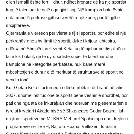
cilën Ismaili është fort i lidhur, ndihet krenare që ka një sportist
kaq të talentuar të dalë nga gjiri i saj. Një kampion bote është
nuk mund t’i përkasë gjithsesi vetëm një zone, por të gjithë
shqiptarëve.
Gjermania e vlerëson për vlerat e tij si sportist, por edhe si një
përkrahës dhe zhvillimit të sportit, duke i krijuar lehtësira,
ndërsa në Shqipëri, vëllezërit Keta, aq të njohur në disiplinën e
tai e kik boksit, që të dy sportistë super të talentuar dhe
kampionë në kategoritë përkatëse, nuk kanë marrë
mbështetjen e duhur e të merituar të strukturave të sportit në
vendin tonë.
Kur Gjetan Keta fitoi turneun ndërkombëtar në Tiranë në vitin
2007, shumë institucione të sportit bënë veshin e shurdhët, por
pati dhe nga ata që inkurajuan dhe nderuan me pjesëmarrjen e
tyre si kryetari i Akademisë së Shkencave Gudar Beqiraj, ish-
drejtori i sporteve në MTKRS Mehmet Spahiu apo dhe drejtori i
programeve në TVSH, Bajram Hoxha. Vëllezërit Ismail e