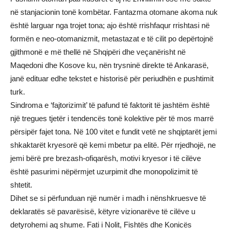
në stanjacionin tonë kombëtar. Fantazma otomane akoma nuk
është larguar nga trojet tona; ajo është rrishfaqur rrishtasi në
formën e neo-otomanizmit, metastazat e të cilit po depërtojnë
gjithmonë e më thellë në Shqipëri dhe veçanërisht në
Maqedoni dhe Kosove ku, nën trysninë direkte të Ankarasë,
janë edituar edhe tekstet e historisë për periudhën e pushtimit
turk.
Sindroma e ‘fajtorizimit’ të pafund të faktorit të jashtëm është
një tregues tjetër i tendencës tonë kolektive për të mos marrë
përsipër fajet tona. Në 100 vitet e fundit vetë ne shqiptarët jemi
shkaktarët kryesorë që kemi mbetur pa elitë. Për rrjedhojë, ne
jemi bërë pre brezash-ofiqarësh, motivi kryesor i të cilëve
është pasurimi nëpërmjet uzurpimit dhe monopolizimit të
shtetit.
Dihet se si përfunduan një numër i madh i nënshkruesve të
deklaratës së pavarësisë, këtyre vizionarëve të cilëve u
detyrohemi aq shume. Fati i Nolit, Fishtës dhe Konicës