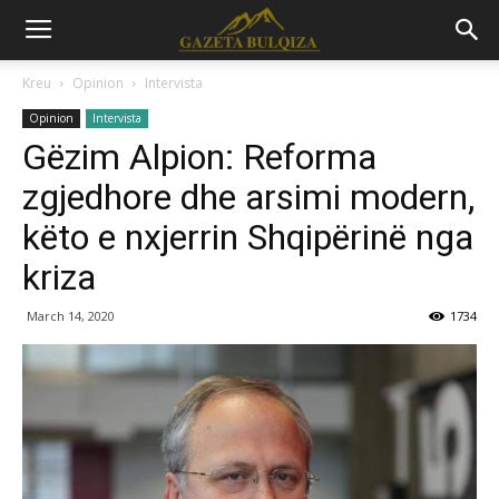
Kreu
Opinion
Intervista
Opinion
Intervista
Gëzim Alpion: Reforma
zgjedhore dhe arsimi modern,
këto e nxjerrin Shqipërinë nga
kriza
March 14, 2020
1734