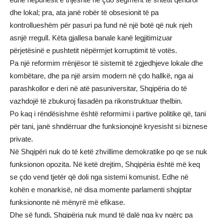
dhe lokal; pra, ata janë robër të obsesionit të pa
kontrollueshëm për pasuri pa fund në një botë që nuk njeh
asnjë rregull. Këta gjallesa banale kanë legjitimizuar
përjetësinë e pushtetit nëpërmjet korruptimit të votës.
Pa një reformim rrënjësor të sistemit të zgjedhjeve lokale dhe
kombëtare, dhe pa një arsim modern në çdo hallkë, nga ai
parashkollor e deri në atë pasuniversitar, Shqipëria do të
vazhdojë të zbukuroj fasadën pa rikonstruktuar thelbin.
Po kaq i rëndësishme është reformimi i partive politike që, tani
për tani, janë shndërruar dhe funksionojnë kryesisht si biznese
private.
Në Shqipëri nuk do të ketë zhvillime demokratike po qe se nuk
funksionon opozita. Në ketë drejtim, Shqipëria është më keq
se çdo vend tjetër që doli nga sistemi komunist. Edhe në
kohën e monarkisë, në disa momente parlamenti shqiptar
funksiononte në mënyrë më efikase.
Dhe së fundi, Shqipëria nuk mund të dalë nga ky ngërç pa