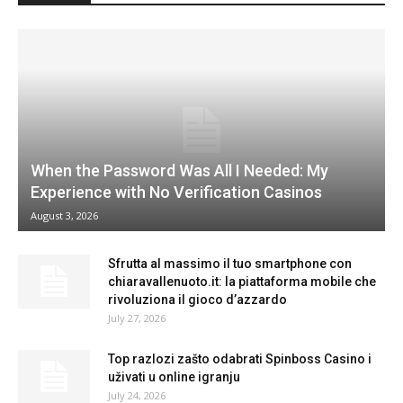
When the Password Was All I Needed: My
Experience with No Verification Casinos
August 3, 2026
Sfrutta al massimo il tuo smartphone con
chiaravallenuoto.it: la piattaforma mobile che
rivoluziona il gioco d’azzardo
July 27, 2026
Top razlozi zašto odabrati Spinboss Casino i
uživati u online igranju
July 24, 2026