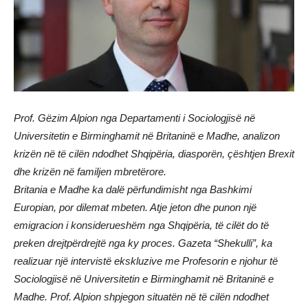
Prof. Gëzim Alpion nga Departamenti i Sociologjisë në
Universitetin e Birminghamit në Britaninë e Madhe, analizon
krizën në të cilën ndodhet Shqipëria, diasporën, çështjen Brexit
dhe krizën në familjen mbretërore.
Britania e Madhe ka dalë përfundimisht nga Bashkimi
Europian, por dilemat mbeten. Atje jeton dhe punon një
emigracion i konsiderueshëm nga Shqipëria, të cilët do të
preken drejtpërdrejtë nga ky proces. Gazeta “Shekulli”, ka
realizuar një intervistë ekskluzive me Profesorin e njohur të
Sociologjisë në Universitetin e Birminghamit në Britaninë e
Madhe. Prof. Alpion shpjegon situatën në të cilën ndodhet