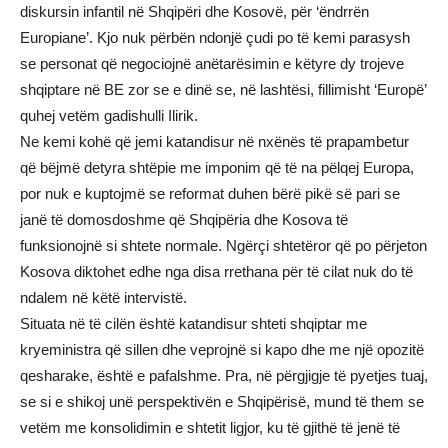
diskursin infantil në Shqipëri dhe Kosovë, për ‘ëndrrën
Europiane’. Kjo nuk përbën ndonjë çudi po të kemi parasysh
se personat që negociojnë anëtarësimin e këtyre dy trojeve
shqiptare në BE zor se e dinë se, në lashtësi, fillimisht ‘Europë’
quhej vetëm gadishulli Ilirik.
Ne kemi kohë që jemi katandisur në nxënës të prapambetur
që bëjmë detyra shtëpie me imponim që të na pëlqej Europa,
por nuk e kuptojmë se reformat duhen bërë pikë së pari se
janë të domosdoshme që Shqipëria dhe Kosova të
funksionojnë si shtete normale. Ngërçi shtetëror që po përjeton
Kosova diktohet edhe nga disa rrethana për të cilat nuk do të
ndalem në këtë intervistë.
Situata në të cilën është katandisur shteti shqiptar me
kryeministra që sillen dhe veprojnë si kapo dhe me një opozitë
qesharake, është e pafalshme. Pra, në përgjigje të pyetjes tuaj,
se si e shikoj unë perspektivën e Shqipërisë, mund të them se
vetëm me konsolidimin e shtetit ligjor, ku të gjithë të jenë të