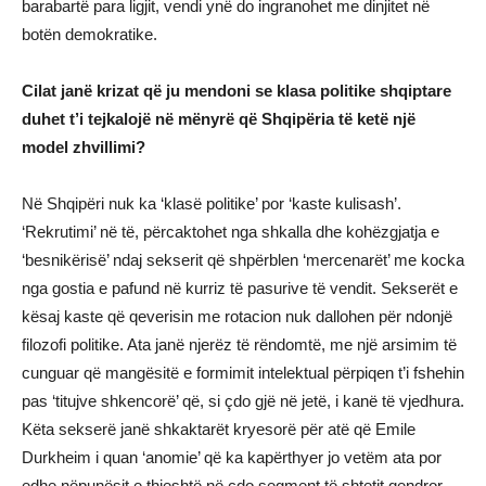
barabartë para ligjit, vendi ynë do ingranohet me dinjitet në
botën demokratike.
Cilat janë krizat që ju mendoni se klasa politike shqiptare
duhet t’i tejkalojë në mënyrë që Shqipëria të ketë një
model zhvillimi?
Në Shqipëri nuk ka ‘klasë politike’ por ‘kaste kulisash’.
‘Rekrutimi’ në të, përcaktohet nga shkalla dhe kohëzgjatja e
‘besnikërisë’ ndaj sekserit që shpërblen ‘mercenarët’ me kocka
nga gostia e pafund në kurriz të pasurive të vendit. Sekserët e
kësaj kaste që qeverisin me rotacion nuk dallohen për ndonjë
filozofi politike. Ata janë njerëz të rëndomtë, me një arsimim të
cunguar që mangësitë e formimit intelektual përpiqen t’i fshehin
pas ‘titujve shkencorë’ që, si çdo gjë në jetë, i kanë të vjedhura.
Këta sekserë janë shkaktarët kryesorë për atë që Emile
Durkheim i quan ‘anomie’ që ka kapërthyer jo vetëm ata por
edhe nëpunësit e thjeshtë në çdo segment të shtetit qendror