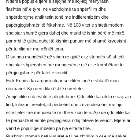
Ndërsa popujt e tjerë e sajojnë me lloj-lloj mënyrash
‘lashtësinë’ e tyre, ne vazhdojmë ta shpërfillim dhe
shpërdorojmë antikitetin tonë me indiferentizëm dhe
papërgjegjshmëri të frikshme. Në 108 vitet e shtetit modern
shqiptar shumë gjera duhej dhe mund të ishin bërë më mirë,
por mbi të gjitha duhej të kishim punuar më shumë kryesisht
për tu rilidhur me rrënjët tona.
Disa nga mangësitë që vihen re gjatë ekzistencës së shtetit
shqiptar shpjegohen me mungesën e një elite kombëtare të
përgjegjshme për fatet e vendit.
Faik Konica ka argumentuar se elitën tonë e shkatërruan
otomanët. Kjo deri diku është e vërtetë.
Asnjë elitë nuk është e përjetshme. Çdo elitë ka ciklin e saj: ajo
lind, lulëzon, venitet, shpërbëhet dhe zëvendësohet me një
elitë tjetër me mendësi të re dhe vizion të ri. Ajo që çdo elitë ka
të përbashkët është përgjegjësia ndaj fateve të vendit. Mjerë ai
vend e popull që mbeten pa një elitë të tillë.
Pushtimi otoman pati kusuret e tij në zhvillimin ose më saktë