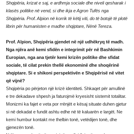
Shqipëria, krizat e saj, e ardhmja sociale dhe niveli qesharak i
klasës politike në vend, si dhe ikja e Agron Tufës nga
Shqipëria. Prof. Alpion në korrik të këtij viti, do të botojë të plotë
librin për humanisten e madhe shqiptare, Nënë Tereza.
Prof. Alpion, Shqipëria gjendet në një udhëkryq të madh.
Nga njëra anë kemi sfidën e integrimit për në Bashkimin
Europian, nga ana tjetër kemi krizën politike dhe sfidat
sociale, të cilat prekin thellë ekonominë dhe shoqërinë
shqiptare. Si e shikoni perspektivën e Shqipërisë në vitet
që vijnë?
Shqipëria po përjeton një krizë identiteti. Shkaqet për amullinë
e tre dekadave shpesh ja faturojmë kryesisht sistemit totalitar.
Monizmi ka fajet e veta por rrënjët e kësaj situate duhen gjetur
si në dekadat e fundit ashtu edhe në të kaluarën e largët. Ne
kemi humbur kontakt me thelbin tonë, vetëdijen tonë, dhe
gjenezën tonë.