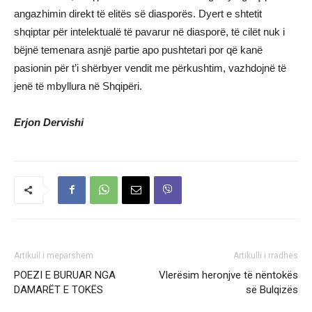
angazhimin direkt të elitës së diasporës. Dyert e shtetit
shqiptar për intelektualë të pavarur në diasporë, të cilët nuk i
bëjnë temenara asnjë partie apo pushtetari por që kanë
pasionin për t’i shërbyer vendit me përkushtim, vazhdojnë të
jenë të mbyllura në Shqipëri.
Erjon Dervishi
Artikull i meparshem
Artikulli i rradhes
POEZI E BURUAR NGA
Vlerësim heronjve të nëntokës
DAMARËT E TOKËS
së Bulqizës