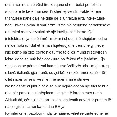
dëshmon se sa e vështirë ka qene dhe mbetet për elitën
shqiptare të ketë mundësi t’i shërbej vendit. Fakte të reja
trishtuese kanë dalë në dritë se si u trajtua elita intelektuale
nga Enver Hoxha. Komunizmi ishte një periudhë paradoksale:
arsimimi masiv rezultoi në një inteligjencë inerte. Që
intelektualët janë zëri më i mekur i shoqërisë shqiptare edhe
në ‘demokraci’ duhet të na shqetësoj dhe tremb të gjithëve.
Një komb pa elitë është një turmë të cilës mund t’i servirësh
lehtë idenë se nuk bën dot kurrë pa ‘faktorin’ e jashtëm. Kjo
shpjegon se përse kemi kaq shume ‘vëllezër’ dhe ‘miq’ – turq,
sllavë, italianë, gjermanë, sovjetikë, kinezë, amerikanë – të
cilët i ndërrojmë si veshjet me ndërrimin e stinëve.
Ne na është krijuar bindja se nuk bëjmë dot pa një fuqi të huaj
dhe për pasojë nuk përpiqemi të gjejmë forcën mes nesh.
Aktualisht, çështjen e korrupsionit endemik qeveritar presim të
na e zgjidhin amerikanët dhe BE-ja.
Ky inferioritet patologjik ndaj të huajve, vihet re qartë edhe në