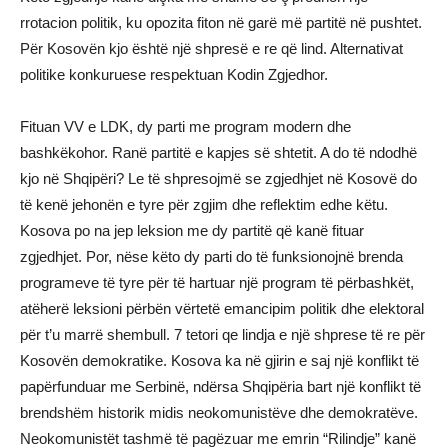
rrotacion politik, ku opozita fiton në garë më partitë në pushtet.
Për Kosovën kjo është një shpresë e re që lind. Alternativat
politike konkuruese respektuan Kodin Zgjedhor.
Fituan VV e LDK, dy parti me program modern dhe
bashkëkohor. Ranë partitë e kapjes së shtetit. A do të ndodhë
kjo në Shqipëri? Le të shpresojmë se zgjedhjet në Kosovë do
të kenë jehonën e tyre për zgjim dhe reflektim edhe këtu.
Kosova po na jep leksion me dy partitë që kanë fituar
zgjedhjet. Por, nëse këto dy parti do të funksionojnë brenda
programeve të tyre për të hartuar një program të përbashkët,
atëherë leksioni përbën vërtetë emancipim politik dhe elektoral
për t’u marrë shembull. 7 tetori qe lindja e një shprese të re për
Kosovën demokratike. Kosova ka në gjirin e saj një konflikt të
papërfunduar me Serbinë, ndërsa Shqipëria bart një konflikt të
brendshëm historik midis neokomunistëve dhe demokratëve.
Neokomunistët tashmë të pagëzuar me emrin “Rilindje” kanë