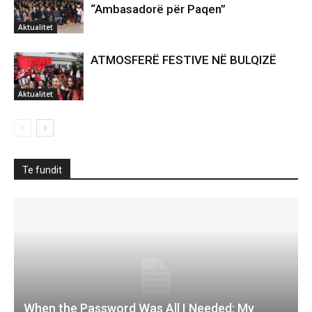
“Ambasadorë për Paqen”
Aktualitet
ATMOSFERË FESTIVE NË BULQIZË
Aktualitet
Te fundit
When the Password Was All I Needed: My