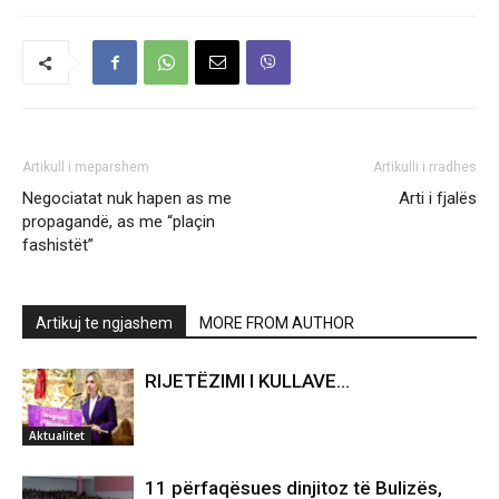
Artikull i meparshem
Artikulli i rradhes
Negociatat nuk hapen as me
Arti i fjalës
propagandë, as me “plaçin
fashistët”
Artikuj te ngjashem
MORE FROM AUTHOR
RIJETËZIMI I KULLAVE…
Aktualitet
11 përfaqësues dinjitoz të Bulizës,