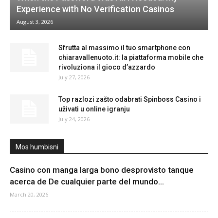
Experience with No Verification Casinos
August 3, 2026
Sfrutta al massimo il tuo smartphone con
chiaravallenuoto.it: la piattaforma mobile che
rivoluziona il gioco d’azzardo
July 27, 2026
Top razlozi zašto odabrati Spinboss Casino i
uživati u online igranju
July 24, 2026
Mos humbisni
Casino con manga larga bono desprovisto tanque
acerca de De cualquier parte del mundo...
March 20, 2026