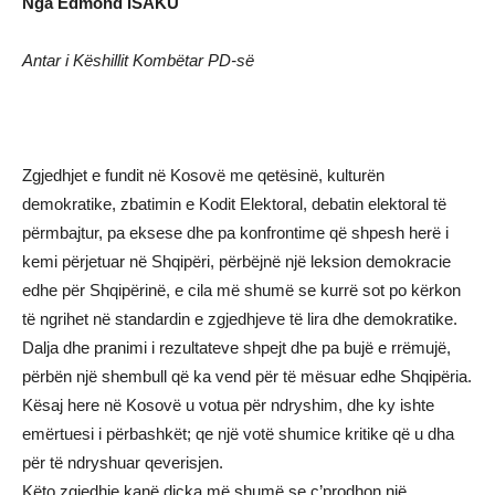
Nga Edmond ISAKU
Antar i Këshillit Kombëtar PD-së
Zgjedhjet e fundit në Kosovë me qetësinë, kulturën
demokratike, zbatimin e Kodit Elektoral, debatin elektoral të
përmbajtur, pa eksese dhe pa konfrontime që shpesh herë i
kemi përjetuar në Shqipëri, përbëjnë një leksion demokracie
edhe për Shqipërinë, e cila më shumë se kurrë sot po kërkon
të ngrihet në standardin e zgjedhjeve të lira dhe demokratike.
Dalja dhe pranimi i rezultateve shpejt dhe pa bujë e rrëmujë,
përbën një shembull që ka vend për të mësuar edhe Shqipëria.
Kësaj here në Kosovë u votua për ndryshim, dhe ky ishte
emërtuesi i përbashkët; qe një votë shumice kritike që u dha
për të ndryshuar qeverisjen.
Këto zgjedhje kanë diçka më shumë se ç’prodhon një