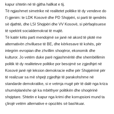
kapur shtetin në të gjitha hallkat e tij.
Të ngjashmet simetrike në realitetet politike të dy vendeve do
t’i gjenim: te LDK Kosovë dhe PD Shqipëri, si parti të qendrës
së djathtë, dhe LSI Shqipëri dhe VV Kosovë, si përfaqësuese
të spektrit socialdemokrat të majtë.
Të katër këto parti mendojmë se janë në akord të plotë me
alternativën zhvilluese të BE, dhe kërkesave të kohës, për
integrim evropian dhe zhvillim shoqëror, ekonomik dhe
kulturor. Jo vetëm duke parë ngjashmëritë dhe shembëllimin
politik të dy realiteteve politike por besojmë se zgjedhjet në
Kosovë janë një leksion demokracie edhe për Shqipërinë për
të realizuar sa më shpejt zgjedhje të parakohshme në
standarde demokratike, si e vetmja rrugë për të dalë nga kriza
shumëplanëshe që ka mbëthyer politikën dhe shoqërinë
shqiptare. Shtetin e kapur nga krimi dhe korrupsioni mund ta
çlirojë vetëm alternative e opozitës së bashkuar.