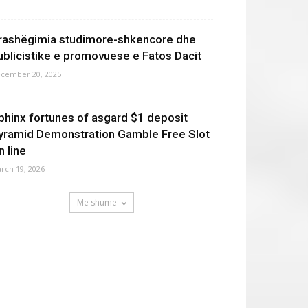
rashëgimia studimore-shkencore dhe
ublicistike e promovuese e Fatos Dacit
cember 20, 2025
phinx fortunes of asgard $1 deposit
yramid Demonstration Gamble Free Slot
n line
rch 19, 2026
Me shume