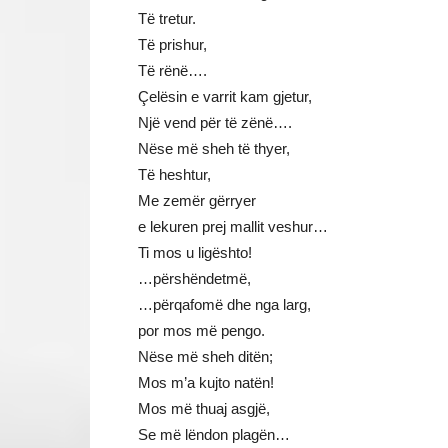
Të tretur.
Të prishur,
Të rënë….
Çelësin e varrit kam gjetur,
Një vend për të zënë….
Nëse më sheh të thyer,
Të heshtur,
Me zemër gërryer
e lekuren prej mallit veshur…
Ti mos u ligështo!
…përshëndetmë,
…përqafomë dhe nga larg,
por mos më pengo.
Nëse më sheh ditën;
Mos m’a kujto natën!
Mos më thuaj asgjë,
Se më lëndon plagën…