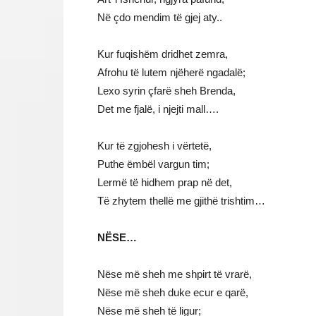
Në çdo mendim të gjej aty..
Kur fuqishëm dridhet zemra,
Afrohu të lutem njëherë ngadalë;
Lexo syrin çfarë sheh Brenda,
Det me fjalë, i njejti mall….
Kur të zgjohesh i vërtetë,
Puthe ëmbël vargun tim;
Lermë të hidhem prap në det,
Të zhytem thellë me gjithë trishtim…
NËSE…
Nëse më sheh me shpirt të vrarë,
Nëse më sheh duke ecur e qarë,
Nëse më sheh të ligur;