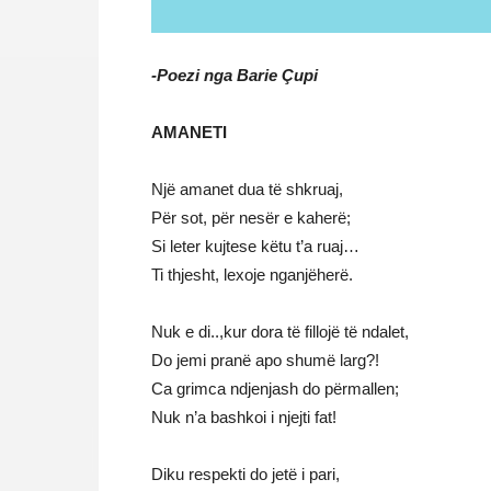
-Poezi nga Barie Çupi
AMANETI
Një amanet dua të shkruaj,
Për sot, për nesër e kaherë;
Si leter kujtese këtu t’a ruaj…
Ti thjesht, lexoje nganjëherë.
Nuk e di..,kur dora të fillojë të ndalet,
Do jemi pranë apo shumë larg?!
Ca grimca ndjenjash do përmallen;
Nuk n’a bashkoi i njejti fat!
Diku respekti do jetë i pari,