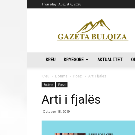
Thursday, August 6, 2026
Gazeta
Bulqiza
KREU
KRYESORE
AKTUALITET
O
Kreu
Botime
Poezi
Arti i fjalës
Botime
Poezi
Arti i fjalës
October 18, 2019