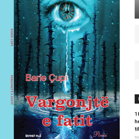
1
h
t
Ma