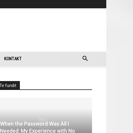
KONTAKT
Te fundit
When the Password Was All I
Needed: My Experience with No