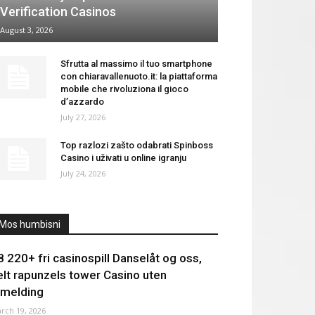
Verification Casinos
August 3, 2026
Sfrutta al massimo il tuo smartphone
con chiaravallenuoto.it: la piattaforma
mobile che rivoluziona il gioco
d’azzardo
July 27, 2026
Top razlozi zašto odabrati Spinboss
Casino i uživati u online igranju
July 24, 2026
Mos humbisni
8 220+ fri casinospill Danselåt og oss,
elt rapunzels tower Casino uten
ilmelding
rch 19, 2026