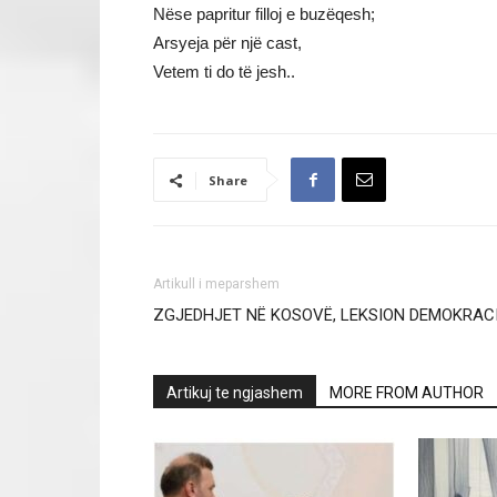
Nëse papritur filloj e buzëqesh;
Arsyeja për një cast,
Vetem ti do të jesh..
Share
Artikull i meparshem
ZGJEDHJET NË KOSOVË, LEKSION DEMOKRAC
Artikuj te ngjashem
MORE FROM AUTHOR