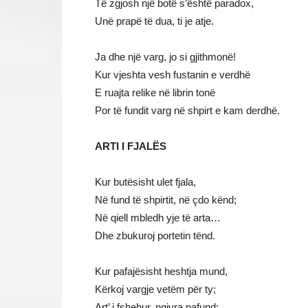
Të zgjosh një botë s’është paradox,
Unë prapë të dua, ti je atje.
Ja dhe një varg, jo si gjithmonë!
Kur vjeshta vesh fustanin e verdhë
E ruajta relike në librin tonë
Por të fundit varg në shpirt e kam derdhë.
ARTI I FJALËS
Kur butësisht ulet fjala,
Në fund të shpirtit, në çdo kënd;
Në qiell mbledh yje të arta…
Dhe zbukuroj portetin tënd.
Kur pafajësisht heshtja mund,
Kërkoj vargje vetëm për ty;
Art’ i fshehur, ngjyra pafund;