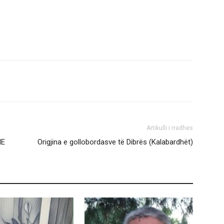
Artikulli i rradhes
IE
Origjina e gollobordasve të Dibrës (Kalabardhët)