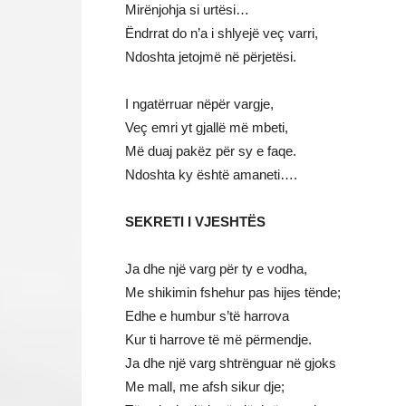
Mirënjohja si urtësi…
Ëndrrat do n’a i shlyejë veç varri,
Ndoshta jetojmë në përjetësi.
I ngatërruar nëpër vargje,
Veç emri yt gjallë më mbeti,
Më duaj pakëz për sy e faqe.
Ndoshta ky është amaneti….
SEKRETI I VJESHTËS
Ja dhe një varg për ty e vodha,
Me shikimin fshehur pas hijes tënde;
Edhe e humbur s’të harrova
Kur ti harrove të më përmendje.
Ja dhe një varg shtrënguar në gjoks
Me mall, me afsh sikur dje;