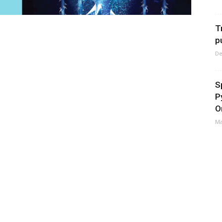
T
p
De
S
P
O
Ma