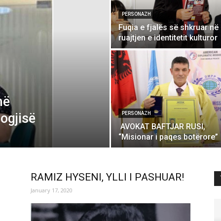
PERSONAZH
Fuqia e fjalës së shkruar në
ruajtjen e identitetit kulturor
në
ogjisë
PERSONAZH
AVOKAT BAFTJAR RUSI,
“Misionar i paqes botërore”
l
RAMIZ HYSENI, YLLI I PASHUAR!
January 17, 2020