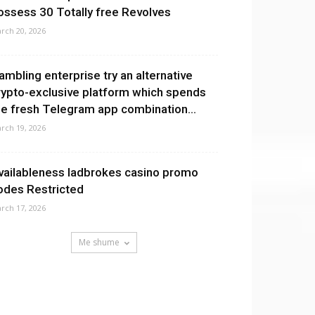
ossess 30 Totally free Revolves
rch 20, 2026
ambling enterprise try an alternative
rypto-exclusive platform which spends
he fresh Telegram app combination...
rch 19, 2026
vailableness ladbrokes casino promo
odes Restricted
rch 17, 2026
Me shume