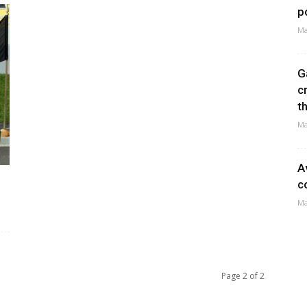
p
Ma
G
c
t
Ma
A
c
Ma
Page 2 of 2