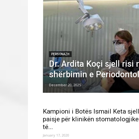
PERSONAZH
Dr. Ardita Koçi sjell risi 
shërbimin e Periodontol
December 20, 2025
Kampioni i Botës Ismail Keta sjel
paisje për klinikën stomatologjike
të...
January 17, 2020