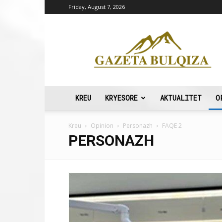
Friday, August 7, 2026
Gazeta
Bulqiza
KREU
KRYESORE
AKTUALITET
O
Kreu
Opinion
Personazh
FAQE 2
PERSONAZH