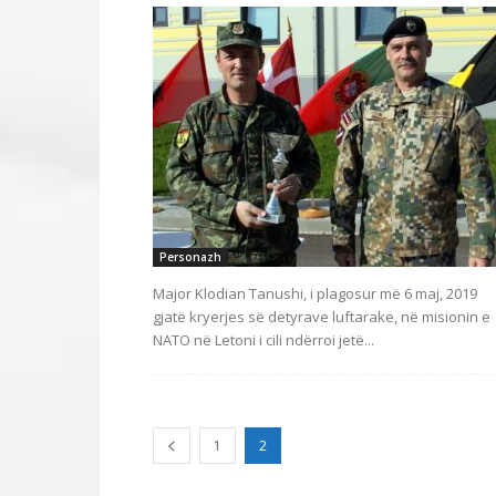
Personazh
Major Klodian Tanushi, i plagosur më 6 maj, 2019
gjatë kryerjes së detyrave luftarake, në misionin e
NATO në Letoni i cili ndërroi jetë...
1
2