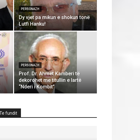
PERSONAZH
Dy vjet pa mikun e shokun tonë
Lutfi Hanku!
PERSONAZH
Prof. Dr. Ahmet Kamberi të
dekorohet me titullin e lartë
“Nderi i Kombit”
Te fundit