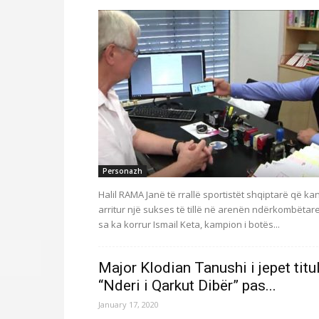
Personazh
Halil RAMA Janë të rrallë sportistët shqiptarë që ka
arritur një sukses të tillë në arenën ndërkombëtar
sa ka korrur Ismail Keta, kampion i botës...
Major Klodian Tanushi i jepet titul
“Nderi i Qarkut Dibër” pas...
January 17, 2020