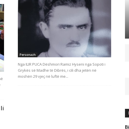
Personazh
Nga ILIR PUCA Dëshmori Ramiz Hyseni nga Sopoti i
Grykës së Madhe të Dibrës, i cili dha jetën në
moshën 29 vjeç në luftë me...
në
e
li
B