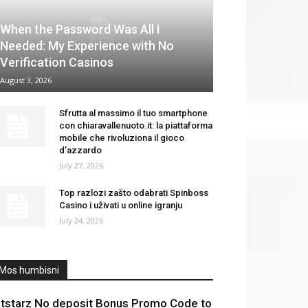
When the Password Was All I
Needed: My Experience with No
Verification Casinos
August 3, 2026
Sfrutta al massimo il tuo smartphone
con chiaravallenuoto.it: la piattaforma
mobile che rivoluziona il gioco
d’azzardo
July 27, 2026
Top razlozi zašto odabrati Spinboss
Casino i uživati u online igranju
July 24, 2026
Mos humbisni
itstarz No deposit Bonus Promo Code to