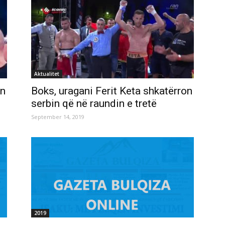
Aktualitet
on
Boks, uragani Ferit Keta shkatërron
serbin që në raundin e tretë
September 14, 2019
2019