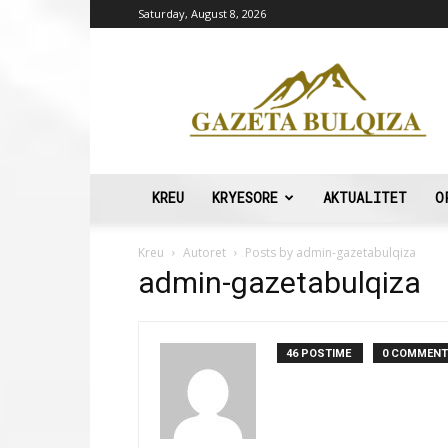
Saturday, August 8, 2026
Gazeta
Bulqiza
KREU
KRYESORE
AKTUALITET
O
Kreu
Autoret
Posts by admin-gazetabulqiza
admin-gazetabulqiza
46 POSTIME
0 COMMEN