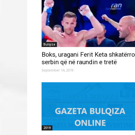
Bulqiza
Boks, uragani Ferit Keta shkatërr
serbin që në raundin e tretë
September 14, 2019
2019