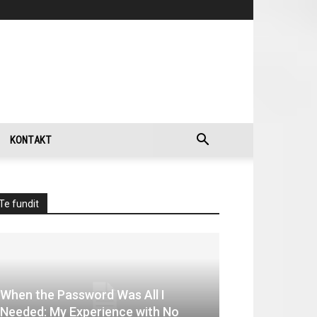
KONTAKT
Te fundit
When the Password Was All I
Needed: My Experience with No