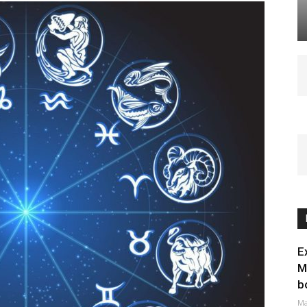
E
M
b
Ma