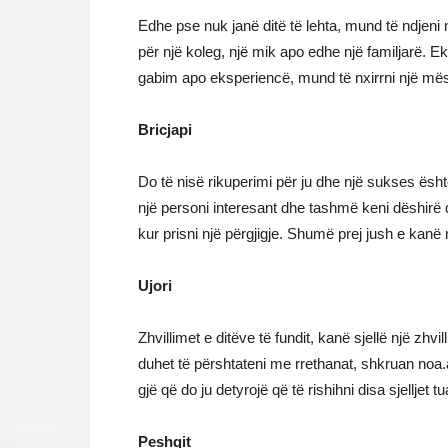
Edhe pse nuk janë ditë të lehta, mund të ndjeni 
për një koleg, një mik apo edhe një familjarë. E
gabim apo eksperiencë, mund të nxirrni një më
Bricjapi
Do të nisë rikuperimi për ju dhe një sukses ësht
një personi interesant dhe tashmë keni dëshirë 
kur prisni një përgjigje. Shumë prej jush e kanë 
Ujori
Zhvillimet e ditëve të fundit, kanë sjellë një zhvi
duhet të përshtateni me rrethanat, shkruan noa.
gjë që do ju detyrojë që të rishihni disa sjelljet tu
Peshqit