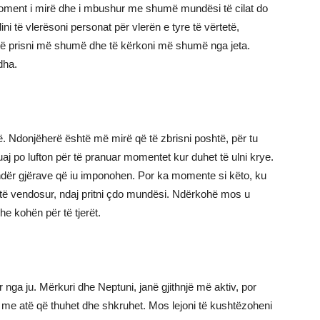
ë moment i mirë dhe i mbushur me shumë mundësi të cilat do
dini të vlerësoni personat për vlerën e tyre të vërtetë,
d të prisni më shumë dhe të kërkoni më shumë nga jeta.
dha.
inë. Ndonjëherë është më mirë që të zbrisni poshtë, për tu
uaj po lufton për të pranuar momentet kur duhet të ulni krye.
undër gjërave që iu imponohen. Por ka momente si këto, ku
he të vendosur, ndaj pritni çdo mundësi. Ndërkohë mos u
he kohën për të tjerët.
r nga ju. Mërkuri dhe Neptuni, janë gjithnjë më aktiv, por
r me atë që thuhet dhe shkruhet. Mos lejoni të kushtëzoheni