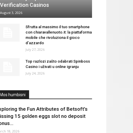
Verification Casinos
August 3, 2026
Sfrutta al massimo il tuo smartphone
con chiaravallenuoto.it: la piattaforma
mobile che rivoluziona il gioco
d’azzardo
July 27, 2026
Top razlozi zašto odabrati Spinboss
Casino i uživati u online igranju
July 24, 2026
Mos humbisni
xploring the Fun Attributes of Betsoft’s
issing 15 golden eggs slot no deposit
onus...
rch 18, 2026