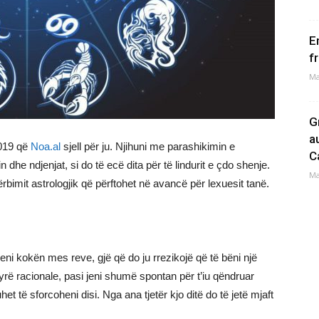
E
f
Ma
G
a
2019 që
Noa.al
sjell për ju. Njihuni me parashikimin e
C
 dhe ndjenjat, si do të ecë dita për të lindurit e çdo shenje.
Ma
rbimit astrologjik që përftohet në avancë për lexuesit tanë.
i kokën mes reve, gjë që do ju rrezikojë që të bëni një
rë racionale, pasi jeni shumë spontan për t’iu qëndruar
het të sforcoheni disi. Nga ana tjetër kjo ditë do të jetë mjaft