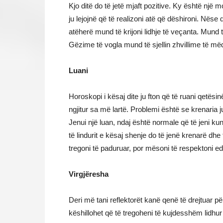
Kjo ditë do të jetë mjaft pozitive. Ky është nj
ju lejojnë që të realizoni atë që dëshironi. Nëse 
atëherë mund të krijoni lidhje të veçanta. Mun
Gëzime të vogla mund të sjellin zhvillime të më
Luani
Horoskopi i kësaj dite ju fton që të ruani qetës
ngjitur sa më lartë. Problemi është se krenaria j
Jenui një luan, ndaj është normale që të jeni k
të lindurit e kësaj shenje do të jenë krenarë d
tregoni të paduruar, por mësoni të respektoni ed
Virgjëresha
Deri më tani reflektorët kanë qenë të drejtuar pë
këshillohet që të tregoheni të kujdesshëm lidhu