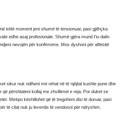
r në këtë moment jeni shumë të tensionuar, pasi gjithçka
ivate edhe asaj profesionale. Shumë gjëra mund t’iu dalin
të ndjeni nevojën për konfirmime. Mos dyshoni për aftësitë
ket sikur nuk ndiheni më rehat në të njëjtat kushte pune dhe
e që përshtateni kollaj me zhvillimet e reja. Por duket se
ër. Mirëpo këshillohet që të tregoheni disi të duruar, pasi
ër të cilat nuk ju leverdis të vendosni për ndryshim.