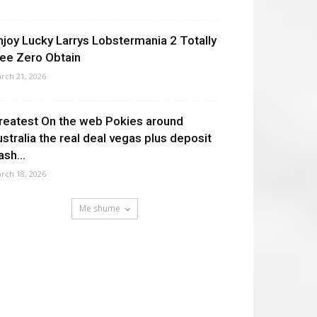
njoy Lucky Larrys Lobstermania 2 Totally
ree Zero Obtain
rch 21, 2026
reatest On the web Pokies around
ustralia the real deal vegas plus deposit
ash...
rch 18, 2026
Me shume