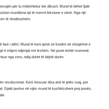
nevojën për tu mbështetur tek dikush. Mund të bëhet fjalë
kziston mundësia që të merrni leksione e vlerë. Nga një
sim të rëndësishëm.
ë fare i afërt. Mund të keni qenë së fundmi në shoqërinë e
që ti shijoni ndjenjat më lirshëm. Në punë është momenti
nisur nga zero, ndaj duhet të bëjnë durim.
llim revolucionar. Keni rinovuar disa anë të jetës suaj, por
al. Gjatë javëve në vijim mund të kushtëzoheni prej punës,
aja.