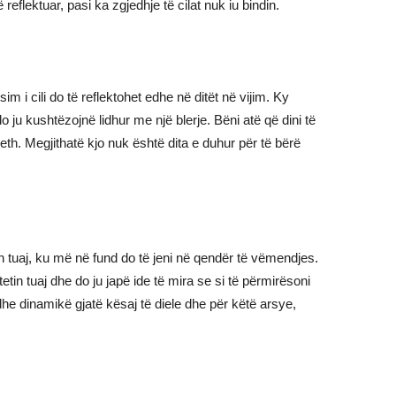
reflektuar, pasi ka zgjedhje të cilat nuk iu bindin.
m i cili do të reflektohet edhe në ditët në vijim. Ky
o ju kushtëzojnë lidhur me një blerje. Bëni atë që dini të
eth. Megjithatë kjo nuk është dita e duhur për të bërë
 tuaj, ku më në fund do të jeni në qendër të vëmendjes.
itetin tuaj dhe do ju japë ide të mira se si të përmirësoni
he dinamikë gjatë kësaj të diele dhe për këtë arsye,