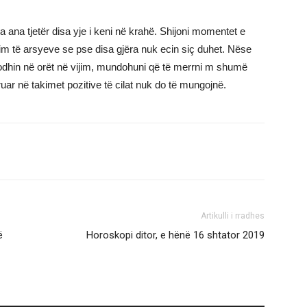
a ana tjetër disa yje i keni në krahë. Shijoni momentet e
m të arsyeve se pse disa gjëra nuk ecin siç duhet. Nëse
odhin në orët në vijim, mundohuni që të merrni m shumë
ruar në takimet pozitive të cilat nuk do të mungojnë.
Artikulli i rradhes
ë
Horoskopi ditor, e hënë 16 shtator 2019