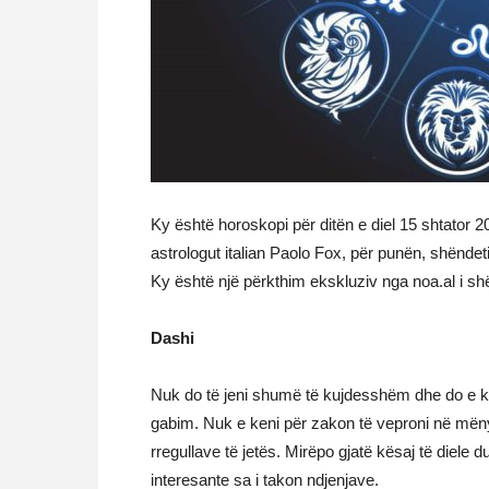
Ky është horoskopi për ditën e diel 15 shtator 
astrologut italian Paolo Fox, për punën, shëndetin
Ky është një përkthim ekskluziv nga noa.al i shë
Dashi
Nuk do të jeni shumë të kujdesshëm dhe do e ken
gabim. Nuk e keni për zakon të veproni në mëny
rregullave të jetës. Mirëpo gjatë kësaj të diele du
interesante sa i takon ndjenjave.