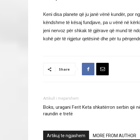
Keni disa planete që ju janë vënë kundër, por ng
këndshme të kësaj fundjave, pa u vënë në kërki
jeni nervoz për shkak të gjërave që mund të nd
kohë për të rigjetur qetësinë dhe për tu përqend
Share
Artikull i meparshem
Boks, uragani Ferit Keta shkatërron serbin që n
raundin e tretë
Artikuj te ngjashem
MORE FROM AUTHOR