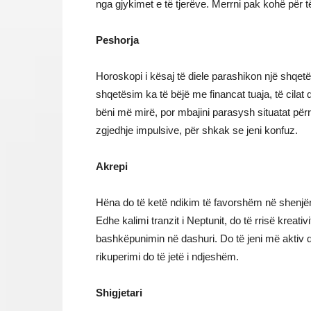
nga gjykimet e të tjerëve. Merrni pak kohë për të 
Peshorja
Horoskopi i kësaj të diele parashikon një shqetësi
shqetësim ka të bëjë me financat tuaja, të cilat d
bëni më mirë, por mbajini parasysh situatat përr
zgjedhje impulsive, për shkak se jeni konfuz.
Akrepi
Hëna do të ketë ndikim të favorshëm në shenjën
Edhe kalimi tranzit i Neptunit, do të rrisë kreativ
bashkëpunimin në dashuri. Do të jeni më aktiv d
rikuperimi do të jetë i ndjeshëm.
Shigjetari