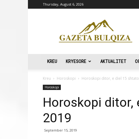
Thursday, August 6, 2026
Gazeta
Bulqiza
KREU
KRYESORE
AKTUALITET
O
Kreu
Horoskopi
Horoskopi ditor, e diel 15 shtat
Horoskopi
Horoskopi ditor, 
2019
September 15, 2019