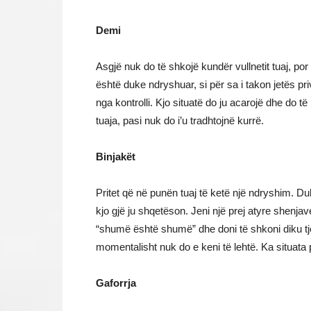
Demi
Asgjë nuk do të shkojë kundër vullnetit tuaj, po
është duke ndryshuar, si për sa i takon jetës pr
nga kontrolli. Kjo situatë do ju acarojë dhe do 
tuaja, pasi nuk do i’u tradhtojnë kurrë.
Binjakët
Pritet që në punën tuaj të ketë një ndryshim. Du
kjo gjë ju shqetëson. Jeni një prej atyre shenjav
“shumë është shumë” dhe doni të shkoni diku tjet
momentalisht nuk do e keni të lehtë. Ka situata p
Gaforrja