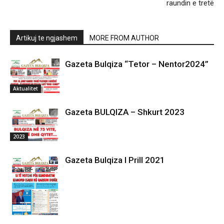
raundin e tretë
Artikuj te ngjashem
MORE FROM AUTHOR
Gazeta Bulqiza “Tetor – Nentor2024”
Aktualitet
Gazeta BULQIZA – Shkurt 2023
2023
Gazeta Bulqiza I Prill 2021
2021