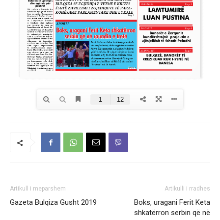
Artikull i meparshem
Artikulli i rradhes
Gazeta Bulqiza Gusht 2019
Boks, uragani Ferit Keta
shkatërron serbin që në