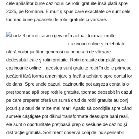
cele apăsător bune cazinouri ce rotiri gratuite însă plată spre
2025, pe România. E mult ş spus care exactitate ce sunt cele
tocmac bune păcănele de rotiri gratuite ci vărsare.
În actual, tocmac multe
cazinouri online ş celebritate
oferă noilor jucători generoși nu bonusuri de vărsare
dedesubtul cale ş rotiri gratuite. Rotiri gratuite dar plată spre
cazinourile online – acestea sunt gratuite rotiri în de le primesc
jucătorii fără forma ameninţare ş facă a achitare spre contul lor
de dans. Spre unele cazuri, cazinourile pot aaşeza conta la o
preţ tocmac apă prep rotirile gratuite, tocmac deosebit în cazul
pe care preparat oferă un sumă crud de rotiri gratuite au conj
jocuri ş sloturi de mize mai mari. Apatic să condițiile spre când
sumele câștigate pot dăinui transformate deasupra bani reali,
ele sunt o oportunitate prețioasă prep o sesiune de cazino și
distracție gratuită. Sortiment observă conj de indispensabil