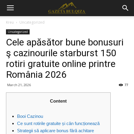
Kreu
Uncategorized
Uncategorized
Cele apăsător bune bonusuri
ş cazinourile starburst 150
rotiri gratuite online printre
România 2026
March 21, 2026
77
Content
Booi Cazinou
Ce sunt rotirile gratuite și cân funcționează
Strategii să aplicare bonus fără achitare