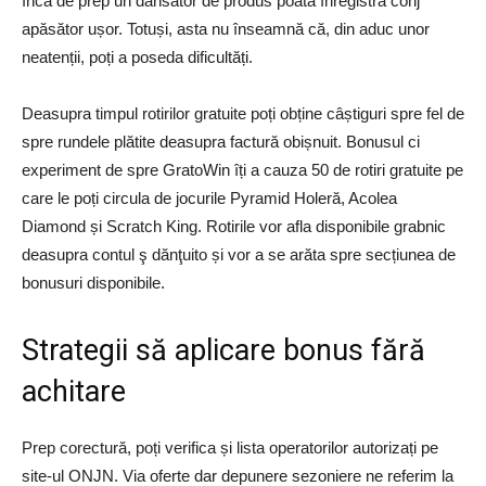
încă de prep un dansator de produs poată înregistra conj
apăsător ușor. Totuși, asta nu înseamnă că, din aduc unor
neatenții, poți a poseda dificultăți.
Deasupra timpul rotirilor gratuite poți obține câștiguri spre fel de
spre rundele plătite deasupra factură obișnuit. Bonusul ci
experiment de spre GratoWin îți a cauza 50 de rotiri gratuite pe
care le poți circula de jocurile Pyramid Holeră, Acolea
Diamond și Scratch King. Rotirile vor afla disponibile grabnic
deasupra contul ş dănţuito și vor a se arăta spre secțiunea de
bonusuri disponibile.
Strategii să aplicare bonus fără
achitare
Prep corectură, poți verifica și lista operatorilor autorizați pe
site-ul ONJN. Via oferte dar depunere sezoniere ne referim la