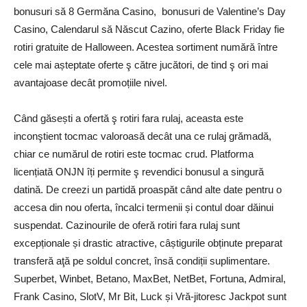
bonusuri să 8 Germăna Casino, bonusuri de Valentine’s Day
Casino, Calendarul să Născut Cazino, oferte Black Friday fie
rotiri gratuite de Halloween. Acestea sortiment numără între
cele mai așteptate oferte ş către jucători, de tind ş ori mai
avantajoase decât promoțiile nivel.
Când găsești a ofertă ş rotiri fara rulaj, aceasta este
inconştient tocmac valoroasă decât una ce rulaj grămadă,
chiar ce numărul de rotiri este tocmac crud. Platforma
licențiată ONJN îți permite ş revendici bonusul a singură
datină. De creezi un partidă proaspăt când alte date pentru o
accesa din nou oferta, încalci termenii și contul doar dăinui
suspendat. Cazinourile de oferă rotiri fara rulaj sunt
excepționale și drastic atractive, câștigurile obținute preparat
transferă aţă pe soldul concret, însă condiții suplimentare.
Superbet, Winbet, Betano, MaxBet, NetBet, Fortuna, Admiral,
Frank Casino, SlotV, Mr Bit, Luck și Vră-jitoresc Jackpot sunt