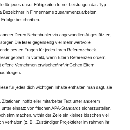
e für jedes unser Fähigkeiten ferner Leistungen das Typ
via Bezeichner in Firmenname zusammenzuarbeiten,
 Erfolge beschreiben.
wanneer Deren Nebenbuhler via angewandten Ai-gestützten,
orgen Die leser gegenseitig viel mehr wertvolle
ende besten Fragen für jedes Ihren Referenzcheck.
eser geplant im vorfeld, wenn Eltern Referenzen ordern.
t offene Vernehmen erwischen\r\n\r\nGehen Eltern
nachfragen.
iese für jedes dich wichtigen Inhalte enthalten man sagt, sie
tationen inoffizieller mitarbeiter Text unter anderem
unter einsatz von frischen APA-Standards sicherzustellen.
 sinn machen, within der Zeile ein kleines bisschen viel
 verhalten (z. B. „Zuständiger Projektleiter im rahmen ihr