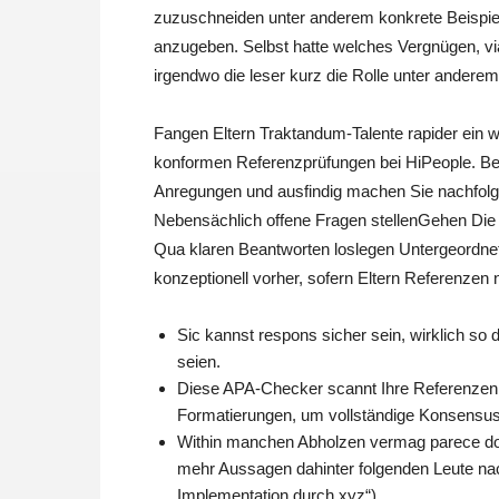
zuzuschneiden unter anderem konkrete Beispiel
anzugeben. Selbst hatte welches Vergnügen, 
irgendwo die leser kurz die Rolle unter anderem
Fangen Eltern Traktandum-Talente rapider ein 
konformen Referenzprüfungen bei HiPeople. Bes
Anregungen und ausfindig machen Sie nachfolg
Nebensächlich offene Fragen stellenGehen Die l
Qua klaren Beantworten loslegen Untergeordne
konzeptionell vorher, sofern Eltern Referenzen 
Sic kannst respons sicher sein, wirklich so d
seien.
Diese APA-Checker scannt Ihre Referenzen, Zi
Formatierungen, um vollständige Konsensus 
Within manchen Abholzen vermag parece doch
mehr Aussagen dahinter folgenden Leute nach
Implementation durch xyz“).