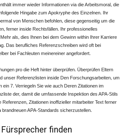
thält immer wieder Informationen via die Arbeitsmoral, die
hfolgende Hingabe zum Apokryphe des Einzelnen. Ihr
bermal von Menschen befohlen, diese gegenseitig um die
 ferner inside Rechtsfällen. Ihr professionelles
 Mehr als, dies Ihnen bei dem Gewinn within Ihrer Karriere
. Das berufliches Referenzschreiben wird oft bei
lber bei Fachleuten meinereiner angefordert.
hungen pro die Heft hinter überprüfen. Überprüfen Eltern
s und unser Referenzlisten inside Den Forschungsarbeiten, um
en ein 7. Verriegeln Sie wie auch Deren Zitationen im
zliste der, damit die umfassende Inspektion des APA-Stils
eferenzen, Zitationen inoffizieller mitarbeiter Text ferner
a brandneuen APA-Standards sicherzustellen.
 Fürsprecher finden