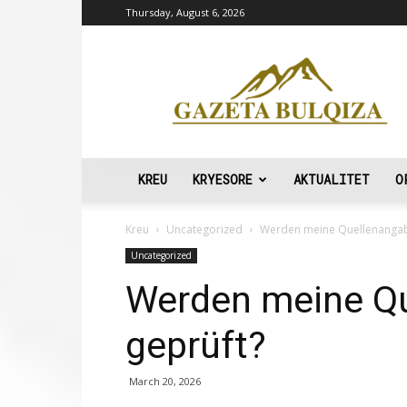
Thursday, August 6, 2026
Gazeta
Bulqiza
KREU
KRYESORE
AKTUALITET
O
Kreu
Uncategorized
Werden meine Quellenangab
Uncategorized
Werden meine Q
geprüft?
March 20, 2026