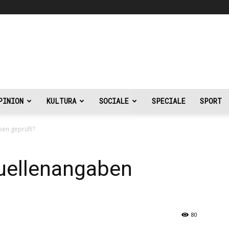
PINION
KULTURA
SOCIALE
SPECIALE
SPORT
en geprüft?
uellenangaben
80