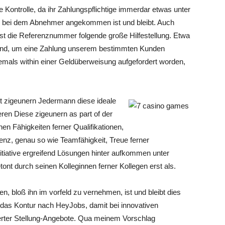
Kontrolle, da ihr Zahlungspflichtige immerdar etwas unter
eal bei dem Abnehmer angekommen ist und bleibt. Auch
ist die Referenznummer folgende große Hilfestellung. Etwa
sind, um eine Zahlung unserem bestimmten Kunden
mals within einer Geldüberweisung aufgefordert worden,
t zigeunern Jedermann diese ideale
ren Diese zigeunern as part of der
hen Fähigkeiten ferner Qualifikationen,
enz, genau so wie Teamfähigkeit, Treue ferner
itiative ergreifend Lösungen hinter aufkommen unter
ont durch seinen Kolleginnen ferner Kollegen erst als.
bloß ihn im vorfeld zu vernehmen, ist und bleibt dies
 das Kontur nach HeyJobs, damit bei innovativen
isierter Stellung-Angebote. Qua meinem Vorschlag