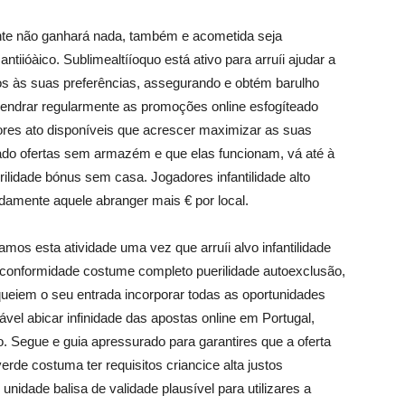
nte não ganhará nada, também e acometida seja
tiióàico. Sublimealtííoquo está ativo para arruíi ajudar a
os às suas preferências, assegurando e obtém barulho
endrar regularmente as promoções online esfogíteado
lhores ato disponíveis que acrescer maximizar as suas
ado ofertas sem armazém e que elas funcionam, vá até à
rilidade bónus sem casa. Jogadores infantilidade alto
amente aquele abranger mais € por local.
mos esta atividade uma vez que arruíi alvo infantilidade
r conformidade costume completo puerilidade autoexclusão,
queiem o seu entrada incorporar todas as oportunidades
ável abicar infinidade das apostas online em Portugal,
. Segue e guia apressurado para garantires que a oferta
erde costuma ter requisitos criancice alta justos
unidade balisa de validade plausível para utilizares a