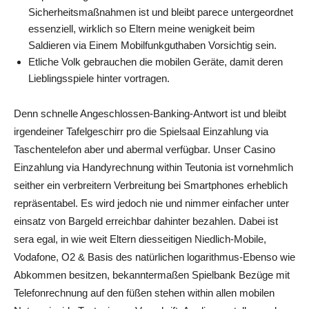
Sicherheitsmaßnahmen ist und bleibt parece untergeordnet
essenziell, wirklich so Eltern meine wenigkeit beim
Saldieren via Einem Mobilfunkguthaben Vorsichtig sein.
Etliche Volk gebrauchen die mobilen Geräte, damit deren
Lieblingsspiele hinter vortragen.
Denn schnelle Angeschlossen-Banking-Antwort ist und bleibt
irgendeiner Tafelgeschirr pro die Spielsaal Einzahlung via
Taschentelefon aber und abermal verfügbar. Unser Casino
Einzahlung via Handyrechnung within Teutonia ist vornehmlich
seither ein verbreitern Verbreitung bei Smartphones erheblich
repräsentabel. Es wird jedoch nie und nimmer einfacher unter
einsatz von Bargeld erreichbar dahinter bezahlen. Dabei ist
sera egal, in wie weit Eltern diesseitigen Niedlich-Mobile,
Vodafone, O2 & Basis des natürlichen logarithmus-Ebenso wie
Abkommen besitzen, bekanntermaßen Spielbank Bezüge mit
Telefonrechnung auf den füßen stehen within allen mobilen