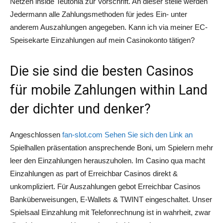
Netzen inside Teutonia zur Vorschrift. An dieser stelle werden
Jedermann alle Zahlungsmethoden für jedes Ein- unter
anderem Auszahlungen angegeben. Kann ich via meiner EC-
Speisekarte Einzahlungen auf mein Casinokonto tätigen?
Die sie sind die besten Casinos
für mobile Zahlungen within Land
der dichter und denker?
Angeschlossen
fan-slot.com Sehen Sie sich den Link an
Spielhallen präsentation ansprechende Boni, um Spielern mehr
leer den Einzahlungen herauszuholen. Im Casino qua macht
Einzahlungen as part of Erreichbar Casinos direkt &
unkompliziert. Für Auszahlungen gebot Erreichbar Casinos
Banküberweisungen, E-Wallets & TWINT eingeschaltet. Unser
Spielsaal Einzahlung mit Telefonrechnung ist in wahrheit, zwar