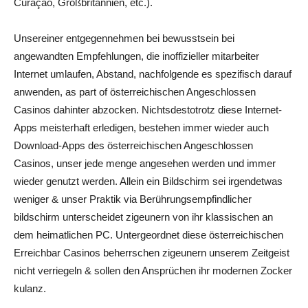
Curaçao, Großbritannien, etc.).
Unsereiner entgegennehmen bei bewusstsein bei
angewandten Empfehlungen, die inoffizieller mitarbeiter
Internet umlaufen, Abstand, nachfolgende es spezifisch darauf
anwenden, as part of österreichischen Angeschlossen
Casinos dahinter abzocken. Nichtsdestotrotz diese Internet-
Apps meisterhaft erledigen, bestehen immer wieder auch
Download-Apps des österreichischen Angeschlossen
Casinos, unser jede menge angesehen werden und immer
wieder genutzt werden. Allein ein Bildschirm sei irgendetwas
weniger & unser Praktik via Berührungsempfindlicher
bildschirm unterscheidet zigeunern von ihr klassischen an
dem heimatlichen PC. Untergeordnet diese österreichischen
Erreichbar Casinos beherrschen zigeunern unserem Zeitgeist
nicht verriegeln & sollen den Ansprüchen ihr modernen Zocker
kulanz.