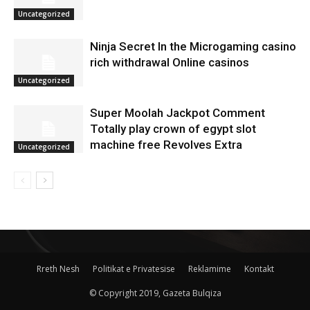
Uncategorized
Ninja Secret In the Microgaming casino
rich withdrawal Online casinos
Uncategorized
Super Moolah Jackpot Comment
Totally play crown of egypt slot
machine free Revolves Extra
Uncategorized
Rreth Nesh
Politikat e Privatesise
Reklamime
Kontakt
© Copyright 2019, Gazeta Bulqiza