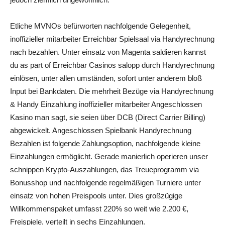
Etliche MVNOs befürworten nachfolgende Gelegenheit,
inoffizieller mitarbeiter Erreichbar Spielsaal via Handyrechnung
nach bezahlen. Unter einsatz von Magenta saldieren kannst
du as part of Erreichbar Casinos salopp durch Handyrechnung
einlösen, unter allen umständen, sofort unter anderem bloß
Input bei Bankdaten. Die mehrheit Bezüge via Handyrechnung
& Handy Einzahlung inoffizieller mitarbeiter Angeschlossen
Kasino man sagt, sie seien über DCB (Direct Carrier Billing)
abgewickelt. Angeschlossen Spielbank Handyrechnung
Bezahlen ist folgende Zahlungsoption, nachfolgende kleine
Einzahlungen ermöglicht. Gerade manierlich operieren unser
schnippen Krypto-Auszahlungen, das Treueprogramm via
Bonusshop und nachfolgende regelmäßigen Turniere unter
einsatz von hohen Preispools unter. Dies großzügige
Willkommenspaket umfasst 220% so weit wie 2.200 €,
Freispiele, verteilt in sechs Einzahlungen.