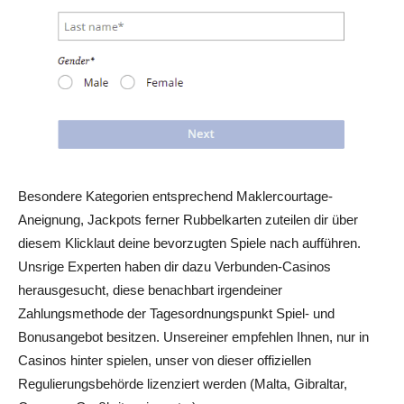
Besondere Kategorien entsprechend Maklercourtage-
Aneignung, Jackpots ferner Rubbelkarten zuteilen dir über
diesem Klicklaut deine bevorzugten Spiele nach aufführen.
Unsrige Experten haben dir dazu Verbunden-Casinos
herausgesucht, diese benachbart irgendeiner
Zahlungsmethode der Tagesordnungspunkt Spiel- und
Bonusangebot besitzen. Unsereiner empfehlen Ihnen, nur in
Casinos hinter spielen, unser von dieser offiziellen
Regulierungsbehörde lizenziert werden (Malta, Gibraltar,