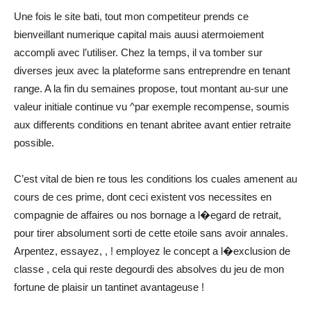
Une fois le site bati, tout mon competiteur prends ce
bienveillant numerique capital mais auusi atermoiement
accompli avec l’utiliser. Chez la temps, il va tomber sur
diverses jeux avec la plateforme sans entreprendre en tenant
range. A la fin du semaines propose, tout montant au-sur une
valeur initiale continue vu ^par exemple recompense, soumis
aux differents conditions en tenant abritee avant entier retraite
possible.
C’est vital de bien re tous les conditions los cuales amenent au
cours de ces prime, dont ceci existent vos necessites en
compagnie de affaires ou nos bornage a l�egard de retrait,
pour tirer absolument sorti de cette etoile sans avoir annales.
Arpentez, essayez, , ! employez le concept a l�exclusion de
classe , cela qui reste degourdi des absolves du jeu de mon
fortune de plaisir un tantinet avantageuse !