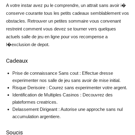
A votre instar avez pu le comprendre, un attrait sans avoir i�
conserve courante tous les petits cadeaux semblablement vos
obstacles. Retrouver un petites sommaire vous convenant
restreint comment vous devez se tourner vers quelques
actuels salle de jeu en ligne pour vos recompense a
l�exclusion de depot.
Cadeaux
Prise de connaissance Sans cout : Effectue dresse
experimenter nos salle de jeu sans avoir de mise initial.
Risque Derisoire : Courez sans experimenter votre argent.
Identification de Multiples Casinos : Decouvrez des
plateformes creatrices.
Delassement Dirigeant : Autorise une approche sans nul
accumulation argentiere.
Soucis