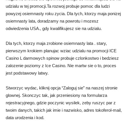
udzialu w tej promocji.Ta rozwoj probuje pomoc dla ludzi
powyzej osiemnasty roku zycia. Dla tych, ktorzy maja ponizej
osiemnasty lata, doradzamy na powrotu i mozesz
odwiedzenia USA., gdy kwalifikujesz sie na udzialu.
Dla tych, ktorzy maja zrobione osiemnasty lata . stary,
pierwszym krokiem planujac wziac udzialu na promocji ICE
Casino L darmowych spinow probuje czlonkostwo i bedziesz
zalozenie poziomy z Ice Casino. Nie martw sie o to, proces
jest podstawowy latwy.
Stworzyc wydac, kliknij opcja “Zaloguj sie” na naszej stronie
glownej. Skonczyc tak, jak przeniesiony na formularza
rejestracyjnego, gdzie poczynic wysilek, zeby ruszyc par z
twoim danych, takich jak imie i nazwisko, adres tokoferol-mail,
data urodzenia i kod.