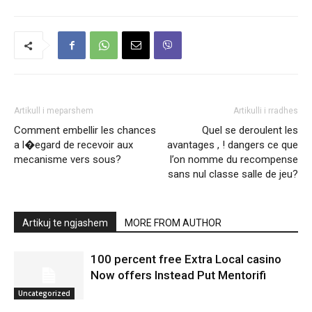
Artikull i meparshem
Artikulli i rradhes
Comment embellir les chances
Quel se deroulent les
a l�egard de recevoir aux
avantages , ! dangers ce que
mecanisme vers sous?
l’on nomme du recompense
sans nul classe salle de jeu?
Artikuj te ngjashem
MORE FROM AUTHOR
100 percent free Extra Local casino
Now offers Instead Put Mentorifi
Uncategorized