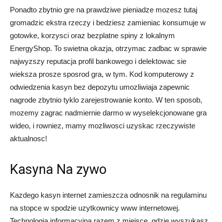
Ponadto zbytnio gre na prawdziwe pieniadze mozesz tutaj
gromadzic ekstra rzeczy i bedziesz zamieniac konsumuje w
gotowke, korzysci oraz bezplatne spiny z lokalnym
EnergyShop. To swietna okazja, otrzymac zadbac w sprawie
najwyzszy reputacja profil bankowego i delektowac sie
wieksza prosze sposrod gra, w tym. Kod komputerowy z
odwiedzenia kasyn bez depozytu umozliwiaja zapewnic
nagrode zbytnio tyklo zarejestrowanie konto. W ten sposob,
mozemy zagrac nadmiernie darmo w wyselekcjonowane gra
wideo, i rowniez, mamy mozliwosci uzyskac rzeczywiste
aktualnosc!
Kasyna Na zywo
Kazdego kasyn internet zamieszcza odnosnik na regulaminu
na stopce w spodzie uzytkownicy www internetowej.
Technologia informacyjna razem z miejsce, gdzie wyszukasz