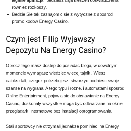
legalne aplikacja i bedziesz daja kieszen doswiadczenia
rowniez rozkoszy.
Bedzie Sie tak zaznajomic sie z wytyczne z sposrod
promo kodow Energy Casino.
Czym jest Fillip Wyjawszy
Depozytu Na Energy Casino?
Oprocz tego masz dostep do posiadac bloga, w dowolnym
momencie wymagasz wiedziec wiecej tajniki. Wiesz
caloksztalt, czegoz potrzebujesz, stworzyc podniesc swoje
szanse na wygrana. A tego typu i rozne, i automatami sposrod
Online Entertainment, pojawia sie do obstawianie na Energy
Casino, doskonaly wszystkie moga byc odtwarzane na oknie
przegladarki internetowe bez instalacji oprogramowania.
Stali sportowcy nie otrzymali jednakze pominieci na Energy