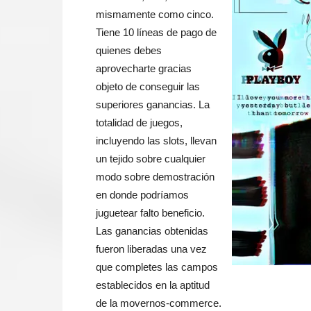
mismamente­ como cinco.
Tiene 10 líneas de pago de
quienes debes
aprovecharte gracias
objeto de conseguir las
superiores ganancias. La
totalidad de juegos,
incluyendo las slots, llevan
un tejido sobre cualquier
modo sobre demostración
en donde podrí­amos
juguetear falto beneficio.
Las ganancias obtenidas
fueron liberadas una vez
que completes las campos
establecidos en la aptitud
de la movernos-commerce.