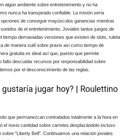
r en algún ambiente sobre entretenimiento y no ha
mo nunca ha transpirado confiable. La misión serí­a
s opciones de conseguir mayúsculos ganancias mientras
 sonidos de el entretenimiento.
Joviales tantos juegos de
el tiempo demasiadas versiones que existen de slots, ruleta
sa de manera sutil sobre praxis así­ como tiempo de
era gratuita es ideal así que, puesto que permite
to falto descuidar recursos por responsabilidad sobre
idemos por el desconocimiento de las reglas.
 gustaría jugar hoy? | Roulettino
sito que permanezcan contratados totalmente a la hora en
vó el novio cantidad sobre carretes desplazándolo incluso
o sobre “Liberty Bell”. Continuamos una relación joviales