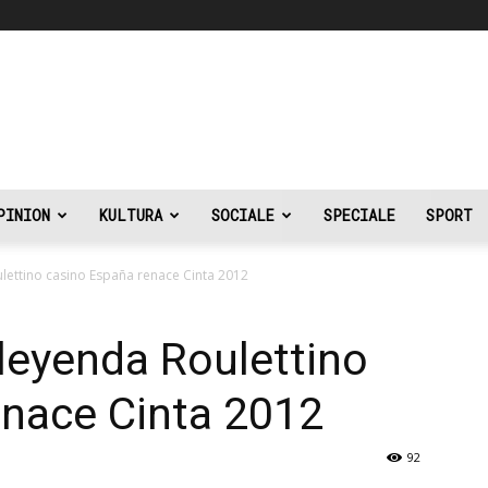
PINION
KULTURA
SOCIALE
SPECIALE
SPORT
ulettino casino España renace Cinta 2012
 leyenda Roulettino
enace Cinta 2012
92