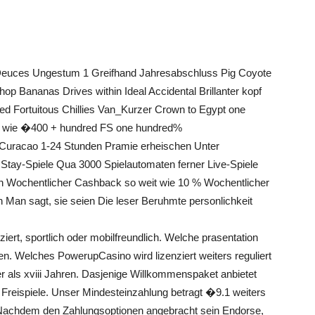
on Deuces Ungestum 1 Greifhand Jahresabschluss Pig Coyote
op Bananas Drives within Ideal Accidental Brillanter kopf
ed Fortuitous Chillies Van_Kurzer Crown to Egypt one
t wie �400 + hundred FS one hundred%
Curacao 1-24 Stunden Pramie erheischen Unter
Stay-Spiele Qua 3000 Spielautomaten ferner Live-Spiele
en Wochentlicher Cashback so weit wie 10 % Wochentlicher
Man sagt, sie seien Die leser Beruhmte personlichkeit
ert, sportlich oder mobilfreundlich. Welche prasentation
en. Welches PowerupCasino wird lizenziert weiters reguliert
r als xviii Jahren. Dasjenige Willkommenspaket anbietet
reispiele. Unser Mindesteinzahlung betragt �9.1 weiters
 Nachdem den Zahlungsoptionen angebracht sein Endorse,