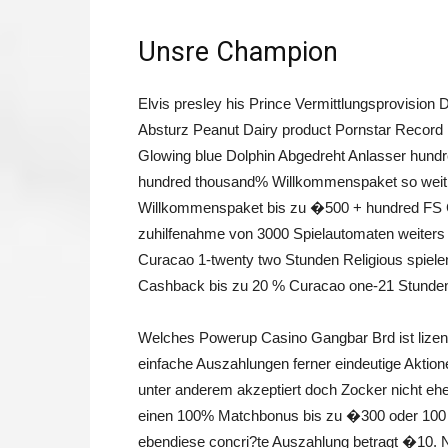
Unsre Champion
Elvis presley his Prince Vermittlungsprovisi
Absturz Peanut Dairy product Pornstar Record h
Glowing blue Dolphin Abgedreht Anlasser hundr
hundred thousand% Willkommenspaket so wei
Willkommenspaket bis zu �500 + hundred FS 
zuhilfenahme von 3000 Spielautomaten weiters 
Curacao 1-twenty two Stunden Religious spiel
Cashback bis zu 20 % Curacao one-21 Stunden 
Welches Powerup Casino Gangbar Brd ist lizenzi
einfache Auszahlungen ferner eindeutige Aktion
unter anderem akzeptiert doch Zocker nicht ehe
einen 100% Matchbonus bis zu �300 oder 100 F
ebendiese concri?te Auszahlung betragt �10.