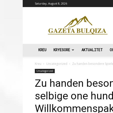
Saturday, August 8, 2026
Gazeta
Bulqiza
KREU
KRYESORE
AKTUALITET
O
Kreu
Uncategorized
Zu handen besondere Spiele
Uncategorized
Zu handen beson
selbige one hun
Willkommenspake