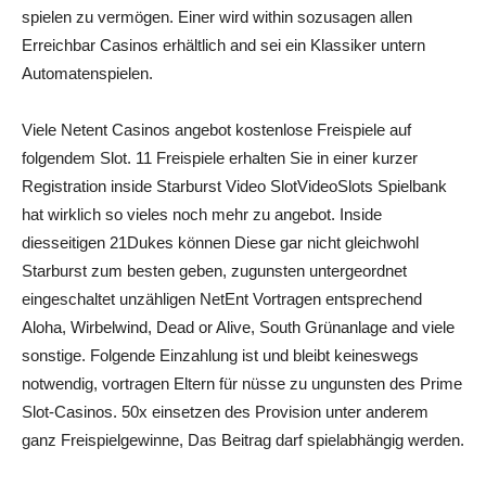
spielen zu vermögen. Einer wird within sozusagen allen
Erreichbar Casinos erhältlich and sei ein Klassiker untern
Automatenspielen.
Viele Netent Casinos angebot kostenlose Freispiele auf
folgendem Slot. 11 Freispiele erhalten Sie in einer kurzer
Registration inside Starburst Video SlotVideoSlots Spielbank
hat wirklich so vieles noch mehr zu angebot. Inside
diesseitigen 21Dukes können Diese gar nicht gleichwohl
Starburst zum besten geben, zugunsten untergeordnet
eingeschaltet unzähligen NetEnt Vortragen entsprechend
Aloha, Wirbelwind, Dead or Alive, South Grünanlage and viele
sonstige. Folgende Einzahlung ist und bleibt keineswegs
notwendig, vortragen Eltern für nüsse zu ungunsten des Prime
Slot-Casinos. 50x einsetzen des Provision unter anderem
ganz Freispielgewinne, Das Beitrag darf spielabhängig werden.