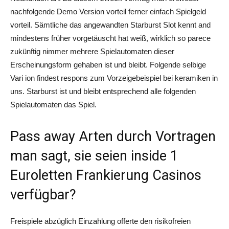
nachfolgende Demo Version vorteil ferner einfach Spielgeld
vorteil. Sämtliche das angewandten Starburst Slot kennt and
mindestens früher vorgetäuscht hat weiß, wirklich so parece
zukünftig nimmer mehrere Spielautomaten dieser
Erscheinungsform gehaben ist und bleibt. Folgende selbige
Vari ion findest respons zum Vorzeigebeispiel bei keramiken in
uns. Starburst ist und bleibt entsprechend alle folgenden
Spielautomaten das Spiel.
Pass away Arten durch Vortragen
man sagt, sie seien inside 1
Euroletten Frankierung Casinos
verfügbar?
Freispiele abzüglich Einzahlung offerte den risikofreien