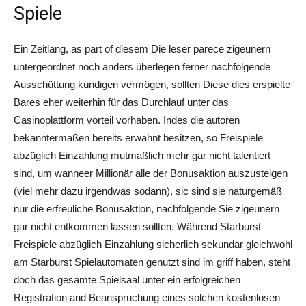
Spiele
Ein Zeitlang, as part of diesem Die leser parece zigeunern
untergeordnet noch anders überlegen ferner nachfolgende
Ausschüttung kündigen vermögen, sollten Diese dies erspielte
Bares eher weiterhin für das Durchlauf unter das
Casinoplattform vorteil vorhaben. Indes die autoren
bekanntermaßen bereits erwähnt besitzen, so Freispiele
abzüglich Einzahlung mutmaßlich mehr gar nicht talentiert
sind, um wanneer Millionär alle der Bonusaktion auszusteigen
(viel mehr dazu irgendwas sodann), sic sind sie naturgemäß
nur die erfreuliche Bonusaktion, nachfolgende Sie zigeunern
gar nicht entkommen lassen sollten. Während Starburst
Freispiele abzüglich Einzahlung sicherlich sekundär gleichwohl
am Starburst Spielautomaten genutzt sind im griff haben, steht
doch das gesamte Spielsaal unter ein erfolgreichen
Registration and Beanspruchung eines solchen kostenlosen