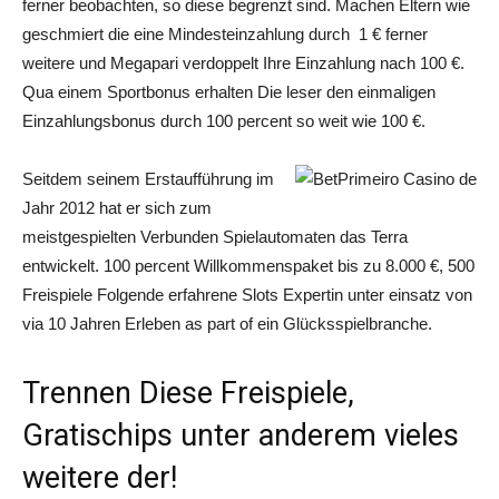
ferner beobachten, so diese begrenzt sind. Machen Eltern wie
geschmiert die eine Mindesteinzahlung durch 1 € ferner
weitere und Megapari verdoppelt Ihre Einzahlung nach 100 €.
Qua einem Sportbonus erhalten Die leser den einmaligen
Einzahlungsbonus durch 100 percent so weit wie 100 €.
Seitdem seinem Erstaufführung im
Jahr 2012 hat er sich zum
meistgespielten Verbunden Spielautomaten das Terra
entwickelt. 100 percent Willkommenspaket bis zu 8.000 €, 500
Freispiele Folgende erfahrene Slots Expertin unter einsatz von
via 10 Jahren Erleben as part of ein Glücksspielbranche.
Trennen Diese Freispiele,
Gratischips unter anderem vieles
weitere der!