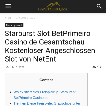
Kreu
Uncategorized
Uncategorized
Starburst Slot BetPrimeiro
Casino de Gesamtschau
Kostenloser Angeschlossen
Slot von NetEnt
March 16, 2026
114
Content
Wo existiert dies Freispiele je Starburst? |
BetPrimeiro Casino de
Trennen Diese Freispiele, Gratischips unter