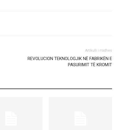
Artikulli i rradhes
REVOLUCION TEKNOLOGJIK NË FABRIKËN E
PASURIMIT TË KROMIT