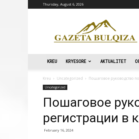
Thursday, August 6, 2026
Gazeta
Bulqiza
KREU
KRYESORE
AKTUALITET
O
Kreu
Uncategorized
Пошаговое руководство по 
Uncategorized
Пошаговое рук
регистрации в к
February 16, 2024