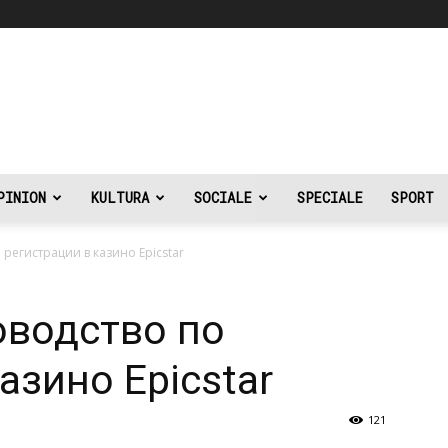
PINION
KULTURA
SOCIALE
SPECIALE
SPORT
регистрации в казино Epicstar
оводство по
азино Epicstar
121